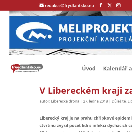
redakce@frydlantsko.eu
Úvod
Kalendář a
V Libereckém kraji z
autor:
Liberecká drbna
|
27. ledna 2018
|
Důležité
,
Li
Liberecký kraj je na prahu chřipkové epidemi
čtvrtinu zvýšil počet lidí s infekcí dýchacích