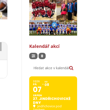
Kalendář akcí
Hledat akce v kalendáři
2026
SO
PÁ
08
07
SRPEN
27. JINDŘICHOVICKÉ
DNY
Jindřichovice pod
Smrkem