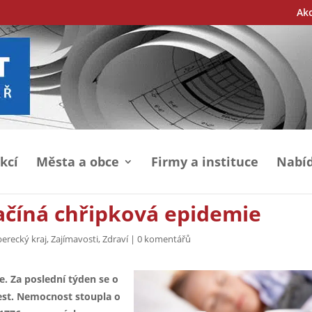
Ak
kcí
Města a obce
Firmy a instituce
Nabíd
ačíná chřipková epidemie
berecký kraj
,
Zajímavosti
,
Zdraví
|
0 komentářů
e. Za poslední týden se o
 cest. Nemocnost stoupla o