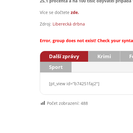
25,1 procenta a na 100 tisíc obyvatel připad
Více se dočtete
zde.
Zdroj:
Liberecká drbna
Error, group does not exist! Check your syntax
Další zprávy
Krimi
F
Sport
[pt_view id=“b74251faj2″]
Počet zobrazení:
488