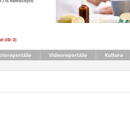
á 1776 nemocných.
! (ID: 2)
otoreportáže
Videoreportáže
Kultura