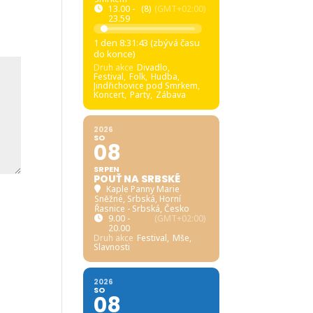
13.00 -
(8)
(GMT+02:00)
23.59
1 den 8:31:41 (zbývá času
do konce)
Druh akce
Divadlo,
Festival,
Folk,
Hudba,
Jindřichovice pod Smrkem,
Koncert,
Party,
Zábava
2026
SO
08
SRPEN
POUŤ NA SRBSKÉ
Kaple Panny Marie
Sněžné, Srbská
, Horní
Řasnice - Srbská, Česko
9.00 -
(GMT+02:00)
20.00
Druh akce
Festival,
Mše,
Slavnosti
2026
SO
08