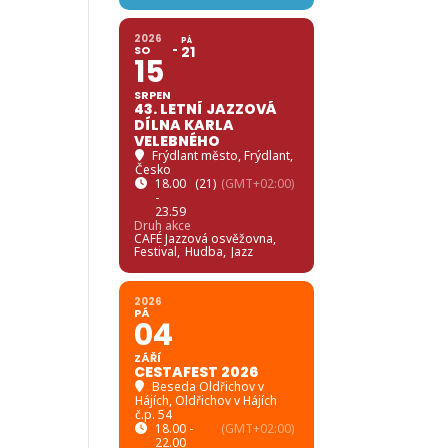
2026
PÁ
SO
21
15
SRPEN
43. LETNÍ JAZZOVÁ
DÍLNA KARLA
VELEBNÉHO
Frýdlant město
, Frýdlant,
Česko
18.00
(21)
(GMT+02:00)
-
23.59
Druh akce
CAFÉ Jazzová osvěžovna,
Festival,
Hudba,
Jazz
2026
PÁ
04
ZÁŘÍ
CESTAFEST 2026
Beseda Oldřichov v
Hájích
, Oldřichov v Hájích
č.p. 54
18.00 -
(GMT+02:00)
22.00