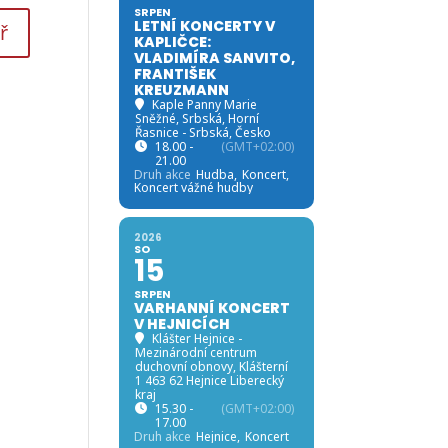
SRPEN
LETNÍ KONCERTY V
KAPLIČCE:
VLADIMÍRA SANVITO,
FRANTIŠEK
KREUZMANN
Kaple Panny Marie
Sněžné, Srbská
, Horní
Řasnice - Srbská, Česko
18.00 -
(GMT+02:00)
21.00
Druh akce
Hudba,
Koncert,
Koncert vážné hudby
2026
SO
15
SRPEN
VARHANNÍ KONCERT
V HEJNICÍCH
Klášter Hejnice -
Mezinárodní centrum
duchovní obnovy
, Klášterní
1 463 62 Hejnice Liberecký
kraj
15.30 -
(GMT+02:00)
17.00
Druh akce
Hejnice,
Koncert