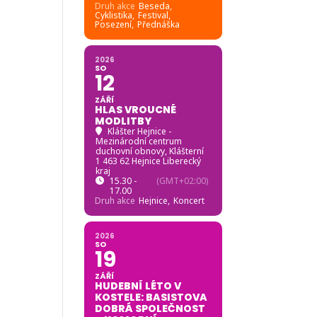
Druh akce
Beseda,
Cyklistika,
Festival,
Posezení,
Přednáška
2026
SO
12
ZÁŘÍ
HLAS VROUCNÉ
MODLITBY
Klášter Hejnice -
Mezinárodní centrum
duchovní obnovy
, Klášterní
1 463 62 Hejnice Liberecký
kraj
15.30 -
(GMT+02:00)
17.00
Druh akce
Hejnice,
Koncert
2026
SO
19
ZÁŘÍ
HUDEBNÍ LÉTO V
KOSTELE: BASISTOVA
DOBRÁ SPOLEČNOST