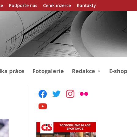
ce
Podpořte nás
Ceník inzerce
Kontakty
ka práce
Fotogalerie
Redakce
E-shop
facebook
twitter
instagram
flickr
youtube