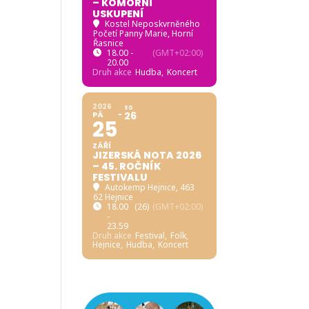
– KOMORNÍ
USKUPENÍ
Kostel Neposkvrněného
Početí Panny Marie, Horní
Řasnice
18.00 -
(GMT+02:00)
20.00
Druh akce
Hudba,
Koncert
2026
SO
PÁ
26
25
ZÁŘÍ
JIZERSKÁ NOTA 2026
– 45. ROČNÍK
FESTIVALU
Autokemp Hejnice
, 463
62 Hejnice
18.00
(26)
(GMT+02:00)
-
23.59
Druh akce
Festival,
Folk,
Hejnice,
Hudba,
Koncert