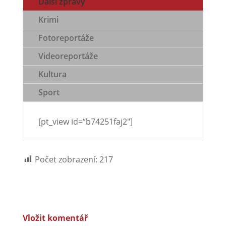
Další zprávy
Krimi
Fotoreportáže
Videoreportáže
Kultura
Sport
[pt_view id=“b74251faj2″]
Počet zobrazení:
217
Vložit komentář