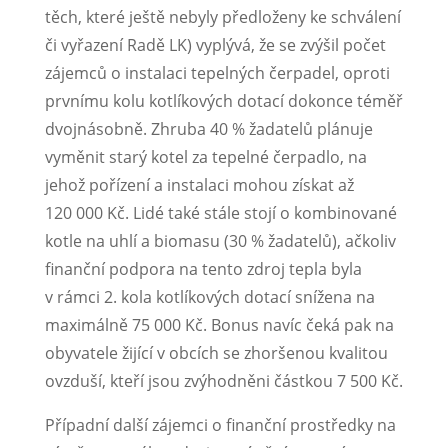
těch, které ještě nebyly předloženy ke schválení
či vyřazení Radě LK) vyplývá, že se zvýšil počet
zájemců o instalaci tepelných čerpadel, oproti
prvnímu kolu kotlíkových dotací dokonce téměř
dvojnásobně. Zhruba 40 % žadatelů plánuje
vyměnit starý kotel za tepelné čerpadlo, na
jehož pořízení a instalaci mohou získat až
120 000 Kč. Lidé také stále stojí o kombinované
kotle na uhlí a biomasu (30 % žadatelů), ačkoliv
finanční podpora na tento zdroj tepla byla
v rámci 2. kola kotlíkových dotací snížena na
maximálně 75 000 Kč. Bonus navíc čeká pak na
obyvatele žijící v obcích se zhoršenou kvalitou
ovzduší, kteří jsou zvýhodněni částkou 7 500 Kč.
Případní další zájemci o finanční prostředky na