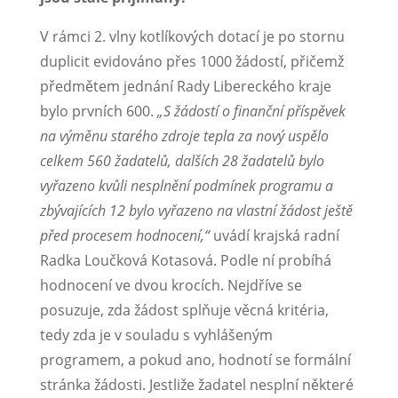
V rámci 2. vlny kotlíkových dotací je po stornu
duplicit evidováno přes 1000 žádostí, přičemž
předmětem jednání Rady Libereckého kraje
bylo prvních 600.
„S žádostí o finanční příspěvek
na výměnu starého zdroje tepla za nový uspělo
celkem 560 žadatelů, dalších 28 žadatelů bylo
vyřazeno kvůli nesplnění podmínek programu a
zbývajících 12 bylo vyřazeno na vlastní žádost ještě
před procesem hodnocení,“
uvádí krajská radní
Radka Loučková Kotasová. Podle ní probíhá
hodnocení ve dvou krocích. Nejdříve se
posuzuje, zda žádost splňuje věcná kritéria,
tedy zda je v souladu s vyhlášeným
programem, a pokud ano, hodnotí se formální
stránka žádosti. Jestliže žadatel nesplní některé