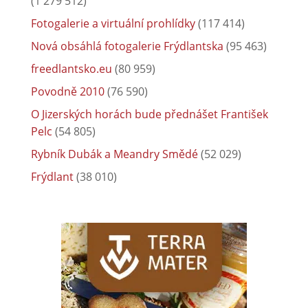
(1 279 512)
Fotogalerie a virtuální prohlídky
(117 414)
Nová obsáhlá fotogalerie Frýdlantska
(95 463)
freedlantsko.eu
(80 959)
Povodně 2010
(76 590)
O Jizerských horách bude přednášet František
Pelc
(54 805)
Rybník Dubák a Meandry Smědé
(52 029)
Frýdlant
(38 010)