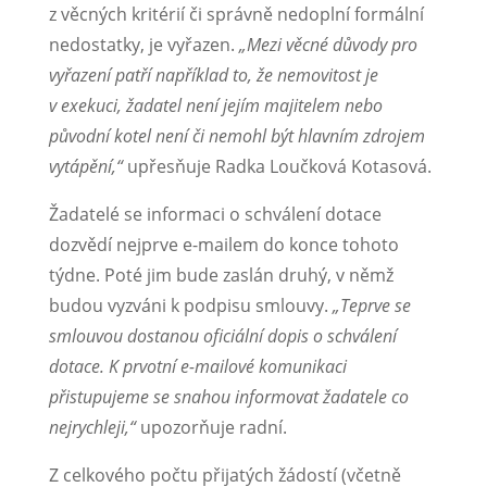
z věcných kritérií či správně nedoplní formální
nedostatky, je vyřazen.
„Mezi věcné důvody pro
vyřazení patří například to, že nemovitost je
v exekuci, žadatel není jejím majitelem nebo
původní kotel není či nemohl být hlavním zdrojem
vytápění,“
upřesňuje Radka Loučková Kotasová.
Žadatelé se informaci o schválení dotace
dozvědí nejprve e-mailem do konce tohoto
týdne. Poté jim bude zaslán druhý, v němž
budou vyzváni k podpisu smlouvy.
„Teprve se
smlouvou dostanou oficiální dopis o schválení
dotace. K prvotní e-mailové komunikaci
přistupujeme se snahou informovat žadatele co
nejrychleji,“
upozorňuje radní.
Z celkového počtu přijatých žádostí (včetně