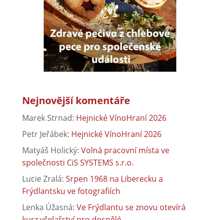
Nejnovější komentáře
Marek Strnad
:
Hejnické VínoHraní 2026
Petr Jeřábek
:
Hejnické VínoHraní 2026
Matyáš Holický
:
Volná pracovní místa ve
společnosti CiS SYSTEMS s.r.o.
Lucie Zralá
:
Srpen 1968 na Liberecku a
Frýdlantsku ve fotografiích
Lenka Úžasná
:
Ve Frýdlantu se znovu otevírá
kurz včelařství pro dospělé