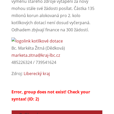
výměnu starého zdroje vytápění za nový
mohou stále své žádosti posílat. Částka 135
milionů korun alokovaná pro 2. kolo
kotlíkových dotací není dosud vyčerpaná.
Odhadem zbývají finance na 300 žádostí.
Bc. Markéta Žitná (Dědková)
marketa.zitna@kraj-lbc.cz
485226324 / 739541624
Zdroj:
Liberecký kraj
Error, group does not exist! Check your
syntax! (ID: 2)