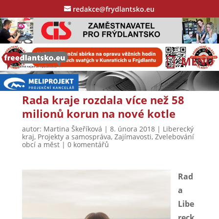
redakce@frydlantsko.eu
Rada kraje rozdala více než 58
milionů korun na nové kotle
autor:
Martina Škeříková
|
8. února 2018
|
Liberecký
kraj
,
Projekty a samospráva
,
Zajímavosti
,
Zvelebování
obcí a měst
|
0 komentářů
Rad
a
Libe
reck