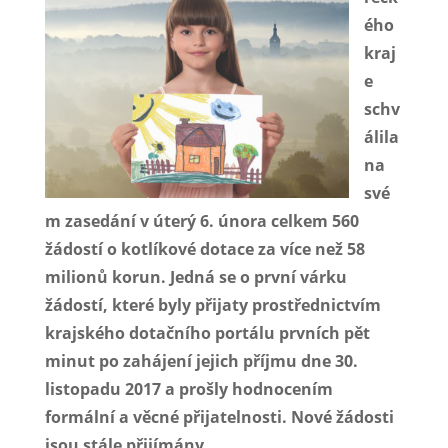
ého
kraj
e
schv
álila
na
své
m zasedání v úterý 6. února celkem 560
žádostí o kotlíkové dotace za více než 58
milionů korun. Jedná se o první várku
žádostí, které byly přijaty prostřednictvím
krajského dotačního portálu prvních pět
minut po zahájení jejich příjmu dne 30.
listopadu 2017 a prošly hodnocením
formální a věcné přijatelnosti. Nové žádosti
jsou stále přijímány.