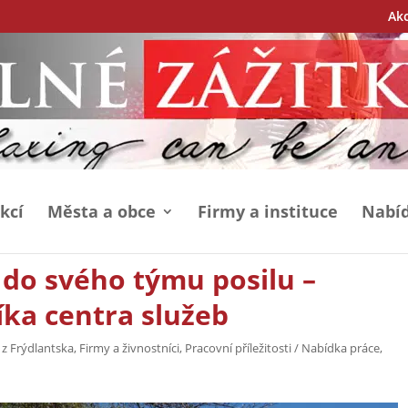
Ak
kcí
Města a obce
Firmy a instituce
Nabíd
 do svého týmu posilu –
ka centra služeb
 z Frýdlantska
,
Firmy a živnostníci
,
Pracovní příležitosti / Nabídka práce
,