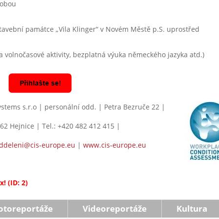
dobou
 stavební památce „Vila Klinger“ v Novém Městě p.S. uprostřed
a volnočasové aktivity, bezplatná výuka německého jazyka atd.)
ystems s.r.o | personální odd. | Petra Bezruče 22 |
62 Hejnice | Tel.: +420 482 412 415 |
ddeleni@cis-europe.eu
|
www.cis-europe.eu
! (ID: 2)
otoreportáže
Videoreportáže
Kultura