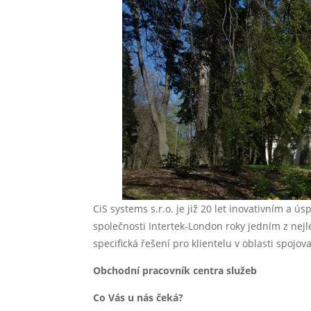
CiS systems s.r.o. je již 20 let inovativním a
společnosti Intertek-London roky jedním z nej
specifická řešení pro klientelu v oblasti spojov
Obchodní pracovník centra služeb
Co Vás u nás čeká?