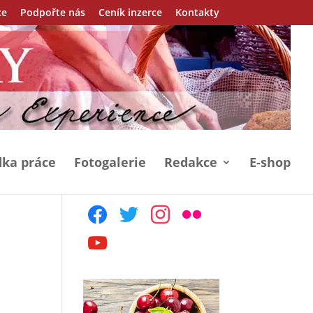
ce
Podpořte nás
Ceník inzerce
Kontakty
ka práce
Fotogalerie
Redakce
E-shop
facebook
twitter
instagram
flickr
youtube