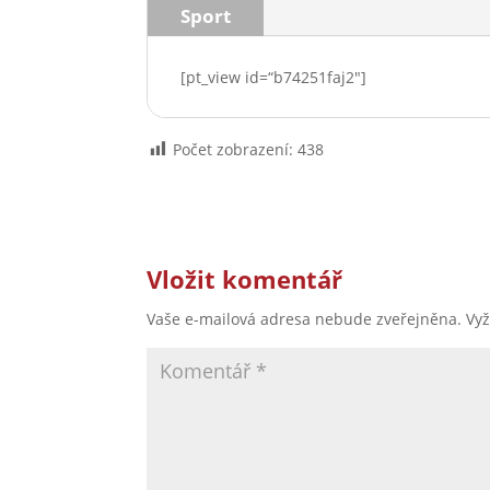
Sport
[pt_view id=“b74251faj2″]
Počet zobrazení:
438
Vložit komentář
Vaše e-mailová adresa nebude zveřejněna.
Vy