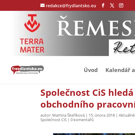
redakce@frydlantsko.eu
Úvod
Kalendář a
Společnost CiS hledá
obchodního pracovní
autor:
Martina Škeříková
|
15. února 2018
|
Aktuálně
Společnost CiS
|
0 komentářů