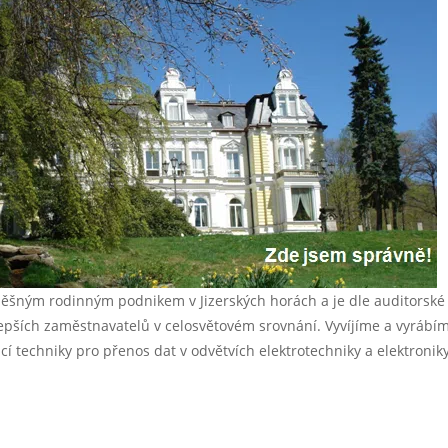
 úspěšným rodinným podnikem v Jizerských horách a je dle auditorské
lepších zaměstnavatelů v celosvětovém srovnání. Vyvíjíme a vyrábí
ací techniky pro přenos dat v odvětvích elektrotechniky a elektroniky