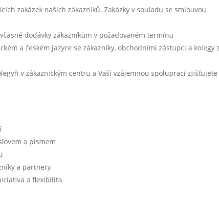
ajících zakázek našich zákazníků. Zakázky v souladu se smlouvou
te včasné dodávky zákazníkům v požadovaném termínu
ckém a českém jazyce se zákazníky, obchodními zástupci a kolegy 
egyň v zákaznickým centru a Vaší vzájemnou spoluprací zjišťujete
í
 slovem a písmem
u
zníky a partnery
iativa a flexibilita