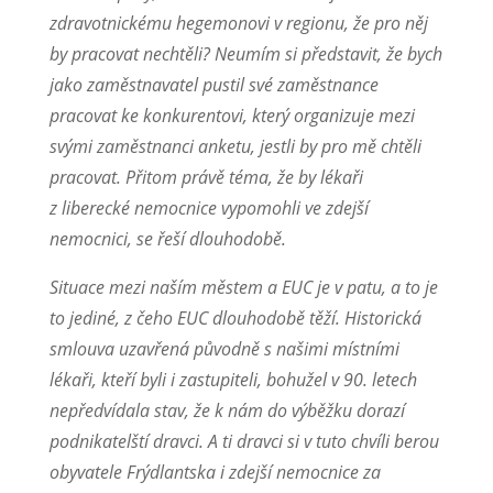
zdravotnickému hegemonovi v regionu, že pro něj
by pracovat nechtěli? Neumím si představit, že bych
jako zaměstnavatel pustil své zaměstnance
pracovat ke konkurentovi, který organizuje mezi
svými zaměstnanci anketu, jestli by pro mě chtěli
pracovat. Přitom právě téma, že by lékaři
z liberecké nemocnice vypomohli ve zdejší
nemocnici, se řeší dlouhodobě.
Situace mezi naším městem a EUC je v patu, a to je
to jediné, z čeho EUC dlouhodobě těží. Historická
smlouva uzavřená původně s našimi místními
lékaři, kteří byli i zastupiteli, bohužel v 90. letech
nepředvídala stav, že k nám do výběžku dorazí
podnikatelští dravci. A ti dravci si v tuto chvíli berou
obyvatele Frýdlantska i zdejší nemocnice za