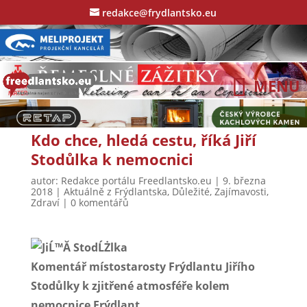
redakce@frydlantsko.eu
Kdo chce, hledá cestu, říká Jiří
Stodůlka k nemocnici
autor:
Redakce portálu Freedlantsko.eu
|
9. března
2018
|
Aktuálně z Frýdlantska
,
Důležité
,
Zajímavosti
,
Zdraví
|
0 komentářů
Komentář místostarosty Frýdlantu Jiřího
Stodůlky k zjitřené atmosféře kolem
nemocnice Frýdlant.