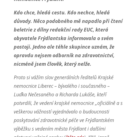
Kdo chce, hledá cestu. Kdo nechce, hledá
důvody. Něco podobného mě napadlo při čtení
beletrie z dílny redakční rady EUC, která
obyvatele Frýdlantska informovala o svém
postoji.
Jedno ale téhle skupince uznám, že
opravdu nejsem odborník na zdravotnictví,
nicméně jsem člověk, který nelže.
Proto si vážím slov generálních ředitelů Krajské
nemocnice Liberec – bývalého i současného –
Luďka Nečesaného a Richarda Lukáše, kteří
potvrdili, že vedení krajské nemocnice „oficiálně a s
veškerou vážností vyjednávalo o budoucnosti
poskytování zdravotnické péče ve Frýdlantském
výběžku s vedením města Frýdlant i dalšími