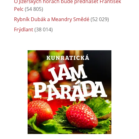
O Jizerských horách bude přednášet František
Pelc
(54 805)
Rybník Dubák a Meandry Smědé
(52 029)
Frýdlant
(38 014)