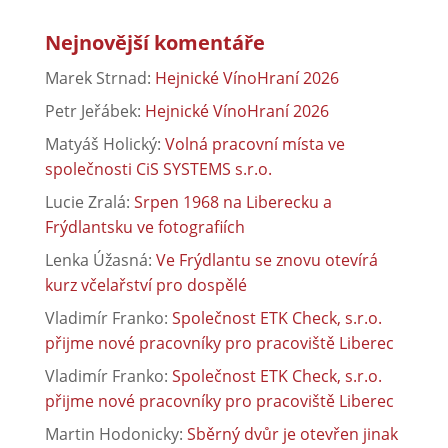
Nejnovější komentáře
Marek Strnad
:
Hejnické VínoHraní 2026
Petr Jeřábek
:
Hejnické VínoHraní 2026
Matyáš Holický
:
Volná pracovní místa ve
společnosti CiS SYSTEMS s.r.o.
Lucie Zralá
:
Srpen 1968 na Liberecku a
Frýdlantsku ve fotografiích
Lenka Úžasná
:
Ve Frýdlantu se znovu otevírá
kurz včelařství pro dospělé
Vladimír Franko
:
Společnost ETK Check, s.r.o.
přijme nové pracovníky pro pracoviště Liberec
Vladimír Franko
:
Společnost ETK Check, s.r.o.
přijme nové pracovníky pro pracoviště Liberec
Martin Hodonicky
:
Sběrný dvůr je otevřen jinak