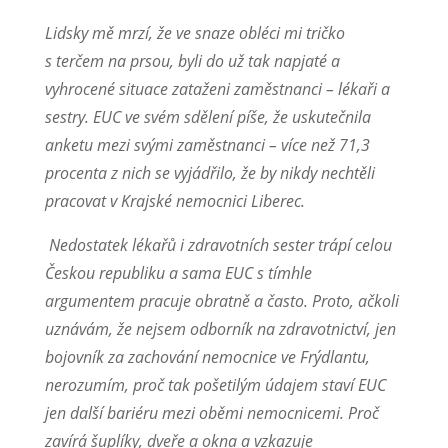
Lidsky mě mrzí, že ve snaze obléci mi tričko
s terčem na prsou, byli do už tak napjaté a
vyhrocené situace zataženi zaměstnanci – lékaři a
sestry. EUC ve svém sdělení píše, že uskutečnila
anketu mezi svými zaměstnanci – více než 71,3
procenta z nich se vyjádřilo, že by nikdy nechtěli
pracovat v Krajské nemocnici Liberec.
Nedostatek lékařů i zdravotních sester trápí celou
Českou republiku a sama EUC s tímhle
argumentem pracuje obratně a často. Proto, ačkoli
uznávám, že nejsem odborník na zdravotnictví, jen
bojovník za zachování nemocnice ve Frýdlantu,
nerozumím, proč tak pošetilým údajem staví EUC
jen další bariéru mezi oběmi nemocnicemi. Proč
zavírá šuplíky, dveře a okna a vzkazuje