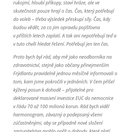
rukojmí, hloubí příkopy, staví hráze, ale ve
skutečnosti pouze hrají o čas. Čas, který potřebují
do voleb – třeba výsledek přeskupí síly. Čas, kdy
budou vědět, za co jim opravdu pojišťovna
v příštích letech zaplatí. A tak ani nepotřebují teď a
v tuto chvíli hledat řešení. Potřebují jen ten čas.
Proto bych byl rád, aby mě jako neodborníka na
zdravotnictví, stejně jako občany přinejmenším
Frýdlantu pravidelně jednou měsíčně informovali o
tom, kam jsme pokročili v jednáních. V čem přišel
kýžený posun k dohodě – přijatelné pro
deklarované masivní investice EUC do nemocnice
v řádu 70 až 100 milionů korun. Rád bych viděl
harmonogram, závazný a podepsaný všemi
zúčastněnými, aby se případně nové složení
zastupitelstva mohlo opřít o dohody, které platí.