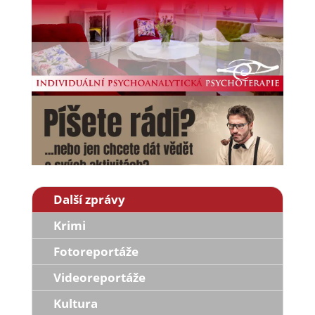
Další zprávy
Krimi
Fotoreportáže
Videoreportáže
Kultura