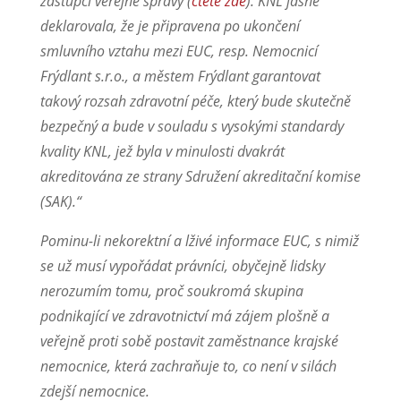
zástupci veřejné správy (
čtěte zde
). KNL jasně
deklarovala, že je připravena po ukončení
smluvního vztahu mezi EUC, resp. Nemocnicí
Frýdlant s.r.o., a městem Frýdlant garantovat
takový rozsah zdravotní péče, který bude skutečně
bezpečný a bude v souladu s vysokými standardy
kvality KNL, jež byla v minulosti dvakrát
akreditována ze strany Sdružení akreditační komise
(SAK).“
Pominu-li nekorektní a lživé informace EUC, s nimiž
se už musí vypořádat právníci, obyčejně lidsky
nerozumím tomu, proč soukromá skupina
podnikající ve zdravotnictví má zájem plošně a
veřejně proti sobě postavit zaměstnance krajské
nemocnice, která zachraňuje to, co není v silách
zdejší nemocnice.