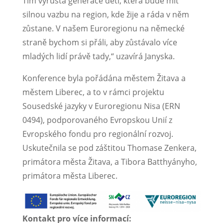
Tím vyrůstá generace dětí, která bude mít
silnou vazbu na region, kde žije a ráda v něm
zůstane. V našem Euroregionu na německé
straně bychom si přáli, aby zůstávalo více
mladých lidí právě tady,“ uzavírá Janyska.
Konference byla pořádána městem Žitava a
městem Liberec, a to v rámci projektu
Sousedské jazyky v Euroregionu Nisa (ERN
0494), podporovaného Evropskou Unií z
Evropského fondu pro regionální rozvoj.
Uskutečnila se pod záštitou Thomase Zenkera,
primátora města Žitava, a Tibora Batthyányho,
primátora města Liberec.
Kontakt pro více informací: