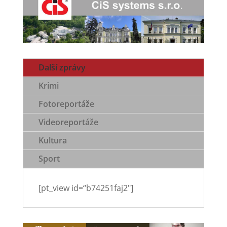
Další zprávy
Krimi
Fotoreportáže
Videoreportáže
Kultura
Sport
[pt_view id=“b74251faj2″]