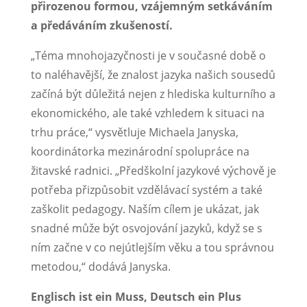
přirozenou formou, vzájemným setkáváním
a předáváním zkušeností.
„Téma mnohojazyčnosti je v současné době o
to naléhavější, že znalost jazyka našich sousedů
začíná být důležitá nejen z hlediska kulturního a
ekonomického, ale také vzhledem k situaci na
trhu práce,“ vysvětluje Michaela Janyska,
koordinátorka mezinárodní spolupráce na
žitavské radnici. „Předškolní jazykové výchově je
potřeba přizpůsobit vzdělávací systém a také
zaškolit pedagogy. Naším cílem je ukázat, jak
snadné může být osvojování jazyků, když se s
ním začne v co nejútlejším věku a tou správnou
metodou,“ dodává Janyska.
Englisch ist ein Muss, Deutsch ein Plus