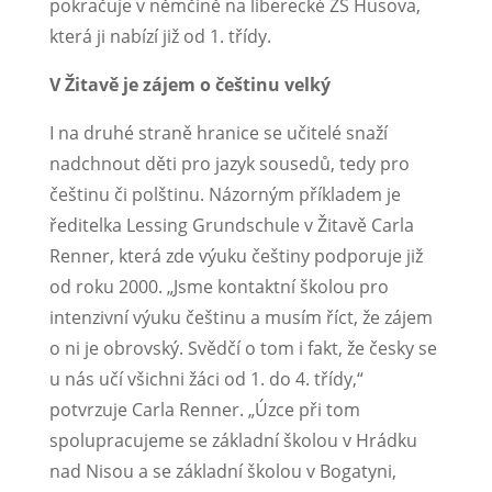
pokračuje v němčině na liberecké ZŠ Husova,
která ji nabízí již od 1. třídy.
V Žitavě je zájem o češtinu velký
I na druhé straně hranice se učitelé snaží
nadchnout děti pro jazyk sousedů, tedy pro
češtinu či polštinu. Názorným příkladem je
ředitelka Lessing Grundschule v Žitavě Carla
Renner, která zde výuku češtiny podporuje již
od roku 2000. „Jsme kontaktní školou pro
intenzivní výuku češtinu a musím říct, že zájem
o ni je obrovský. Svědčí o tom i fakt, že česky se
u nás učí všichni žáci od 1. do 4. třídy,“
potvrzuje Carla Renner. „Úzce při tom
spolupracujeme se základní školou v Hrádku
nad Nisou a se základní školou v Bogatyni,