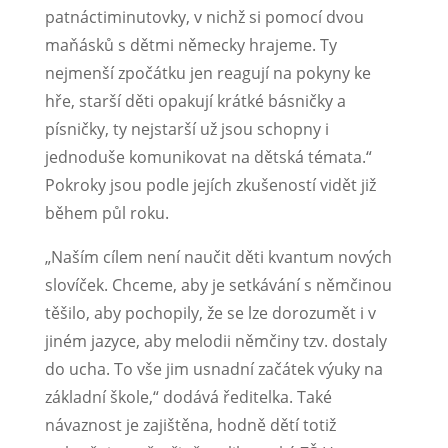
patnáctiminutovky, v nichž si pomocí dvou
maňásků s dětmi německy hrajeme. Ty
nejmenší zpočátku jen reagují na pokyny ke
hře, starší děti opakují krátké básničky a
písničky, ty nejstarší už jsou schopny i
jednoduše komunikovat na dětská témata.“
Pokroky jsou podle jejích zkušeností vidět již
během půl roku.
„Naším cílem není naučit děti kvantum nových
slovíček. Chceme, aby je setkávání s němčinou
těšilo, aby pochopily, že se lze dorozumět i v
jiném jazyce, aby melodii němčiny tzv. dostaly
do ucha. To vše jim usnadní začátek výuky na
základní škole,“ dodává ředitelka. Také
návaznost je zajištěna, hodně dětí totiž