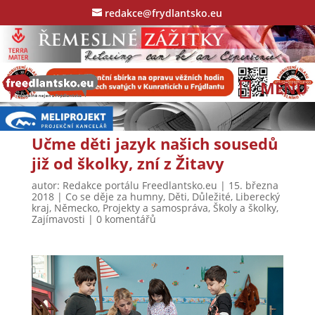
redakce@frydlantsko.eu
Učme děti jazyk našich sousedů
již od školky, zní z Žitavy
autor:
Redakce portálu Freedlantsko.eu
|
15. března
2018
|
Co se děje za humny
,
Děti
,
Důležité
,
Liberecký
kraj
,
Německo
,
Projekty a samospráva
,
Školy a školky
,
Zajímavosti
|
0 komentářů