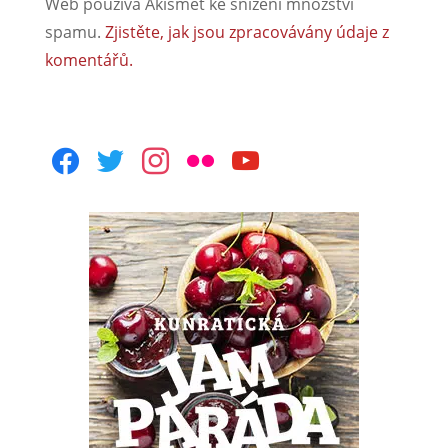
Web používá Akismet ke snížení množství
spamu.
Zjistěte, jak jsou zpracovávány údaje z
komentářů.
facebook
twitter
instagram
flickr
youtube