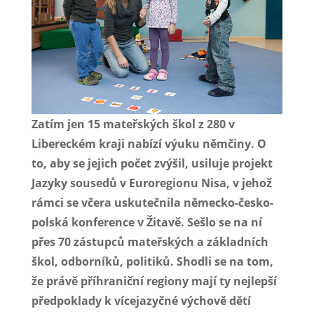
Zatím jen 15 mateřských škol z 280 v
Libereckém kraji nabízí výuku němčiny. O
to, aby se jejich počet zvýšil, usiluje projekt
Jazyky sousedů v Euroregionu Nisa, v jehož
rámci se včera uskutečnila německo-česko-
polská konference v Žitavě. Sešlo se na ní
přes 70 zástupců mateřských a základních
škol, odborníků, politiků. Shodli se na tom,
že právě příhraniční regiony mají ty nejlepší
předpoklady k vícejazyčné výchově dětí