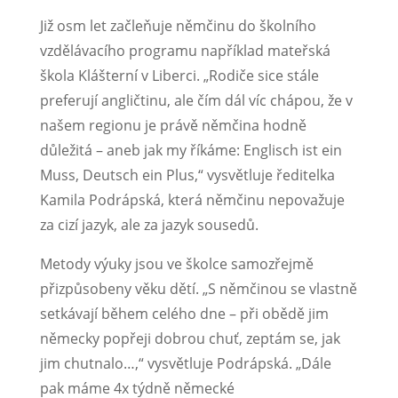
Již osm let začleňuje němčinu do školního
vzdělávacího programu například mateřská
škola Klášterní v Liberci. „Rodiče sice stále
preferují angličtinu, ale čím dál víc chápou, že v
našem regionu je právě němčina hodně
důležitá – aneb jak my říkáme: Englisch ist ein
Muss, Deutsch ein Plus,“ vysvětluje ředitelka
Kamila Podrápská, která němčinu nepovažuje
za cizí jazyk, ale za jazyk sousedů.
Metody výuky jsou ve školce samozřejmě
přizpůsobeny věku dětí. „S němčinou se vlastně
setkávají během celého dne – při obědě jim
německy popřeji dobrou chuť, zeptám se, jak
jim chutnalo…,“ vysvětluje Podrápská. „Dále
pak máme 4x týdně německé