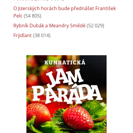
O Jizerských horách bude přednášet František
Pelc
(54 805)
Rybník Dubák a Meandry Smědé
(52 029)
Frýdlant
(38 014)