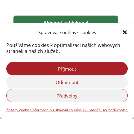
Akismet
zablokoval
290 147 spamů
Spravovat souhlas s cookies
Používáme cookies k optimalizaci našich webových
stránek a našich služeb.
Příjmout
Odmítnout
Předvolby
Zásady cookies
Informace o získávání souhlasu k ukládání souborů cookie