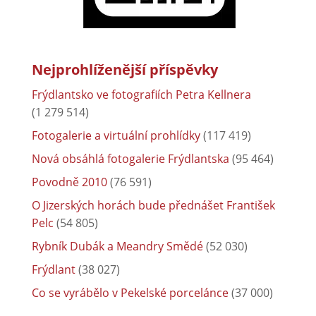
Nejprohlíženější příspěvky
Frýdlantsko ve fotografiích Petra Kellnera
(1 279 514)
Fotogalerie a virtuální prohlídky
(117 419)
Nová obsáhlá fotogalerie Frýdlantska
(95 464)
Povodně 2010
(76 591)
O Jizerských horách bude přednášet František
Pelc
(54 805)
Rybník Dubák a Meandry Smědé
(52 030)
Frýdlant
(38 027)
Co se vyrábělo v Pekelské porcelánce
(37 000)