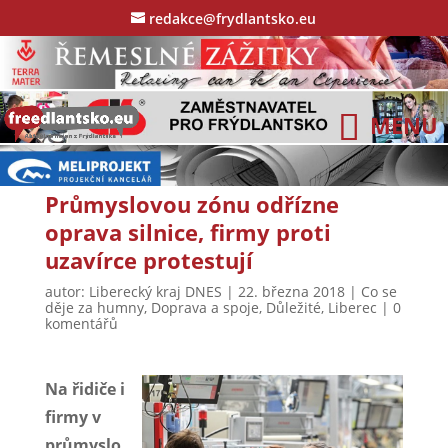
redakce@frydlantsko.eu
Průmyslovou zónu odřízne
oprava silnice, firmy proti
uzavírce protestují
autor:
Liberecký kraj DNES
|
22. března 2018
|
Co se
děje za humny
,
Doprava a spoje
,
Důležité
,
Liberec
|
0
komentářů
Na řidiče i
firmy v
průmyslo