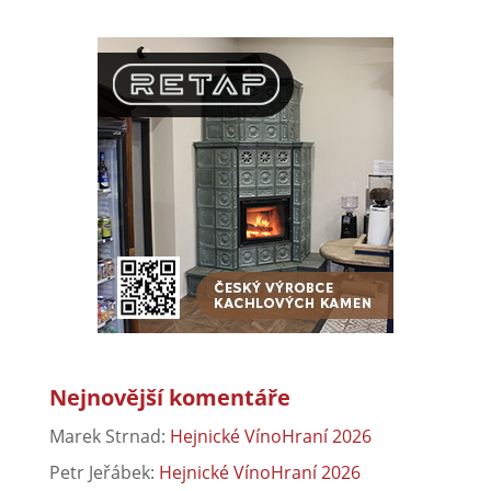
Nejnovější komentáře
Marek Strnad
:
Hejnické VínoHraní 2026
Petr Jeřábek
:
Hejnické VínoHraní 2026