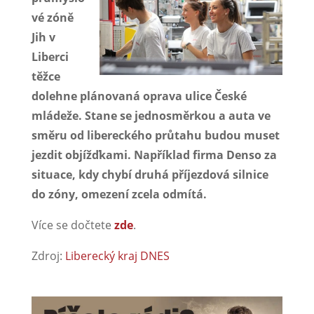
vé zóně
Jih v
Liberci
těžce
dolehne plánovaná oprava ulice České
mládeže. Stane se jednosměrkou a auta ve
směru od libereckého průtahu budou muset
jezdit objížďkami. Například firma Denso za
situace, kdy chybí druhá příjezdová silnice
do zóny, omezení zcela odmítá.
Více se dočtete
zde
.
Zdroj:
Liberecký kraj DNES