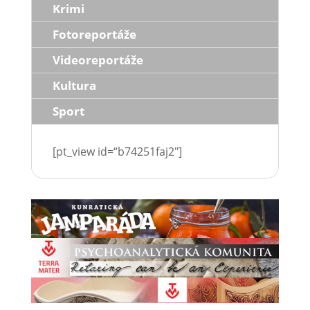
Krimi
Fotoreportáže
Videoreportáže
Kultura
Sport
[pt_view id=“b74251faj2″]