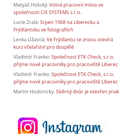
Matyáš Holický
:
Volná pracovní místa ve
společnosti CiS SYSTEMS s.r.o.
Lucie Zralá
:
Srpen 1968 na Liberecku a
Frýdlantsku ve fotografiích
Lenka Úžasná
:
Ve Frýdlantu se znovu otevírá
kurz včelařství pro dospělé
Vladimír Franko
:
Společnost ETK Check, s.r.o.
přijme nové pracovníky pro pracoviště Liberec
Vladimír Franko
:
Společnost ETK Check, s.r.o.
přijme nové pracovníky pro pracoviště Liberec
Martin Hodonicky
:
Sběrný dvůr je otevřen jinak