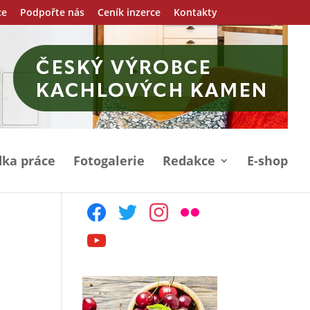
ce
Podpořte nás
Ceník inzerce
Kontakty
ka práce
Fotogalerie
Redakce
E-shop
facebook
twitter
instagram
flickr
youtube