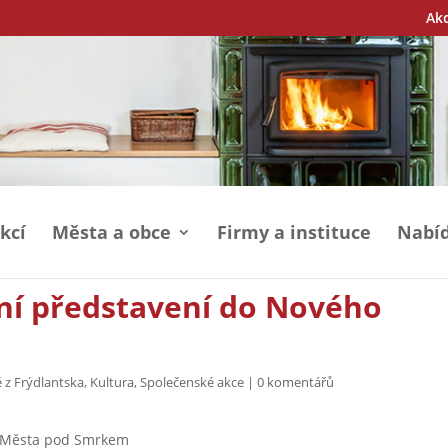
Ak
kcí
Města a obce
Firmy a instituce
Nabíd
ní představení do Nového
 z Frýdlantska
,
Kultura
,
Společenské akce
|
0 komentářů
o Města pod Smrkem