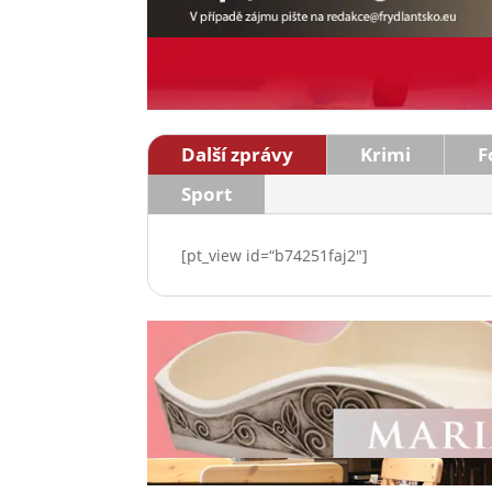
Další zprávy
Krimi
F
Sport
[pt_view id=“b74251faj2″]