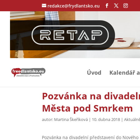
redakce@frydlantsko.eu
Úvod
Kalendář a
Pozvánka na divadel
Města pod Smrkem
autor:
Martina Škeříková
|
10. dubna 2018
|
Aktuálně
Pozvánka na divadelní představení do Novéh