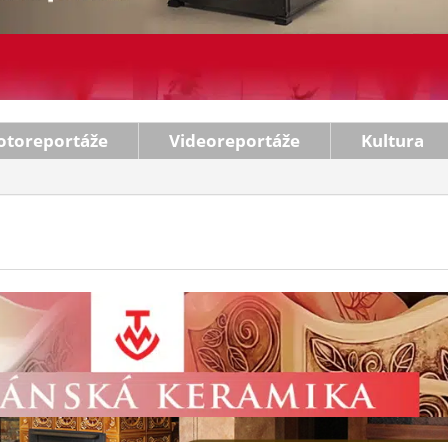
otoreportáže
Videoreportáže
Kultura