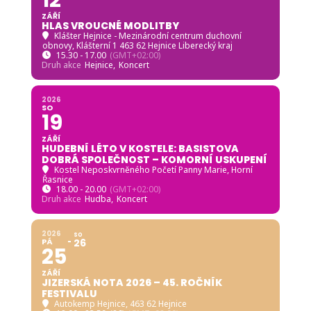
12
ZÁŘÍ
HLAS VROUCNÉ MODLITBY
Klášter Hejnice - Mezinárodní centrum duchovní
obnovy
, Klášterní 1 463 62 Hejnice Liberecký kraj
15.30 - 17.00
(GMT+02:00)
Druh akce
Hejnice,
Koncert
2026
SO
19
ZÁŘÍ
HUDEBNÍ LÉTO V KOSTELE: BASISTOVA
DOBRÁ SPOLEČNOST – KOMORNÍ USKUPENÍ
Kostel Neposkvrněného Početí Panny Marie, Horní
Řasnice
18.00 - 20.00
(GMT+02:00)
Druh akce
Hudba,
Koncert
2026
SO
PÁ
26
25
ZÁŘÍ
JIZERSKÁ NOTA 2026 – 45. ROČNÍK
FESTIVALU
Autokemp Hejnice
, 463 62 Hejnice