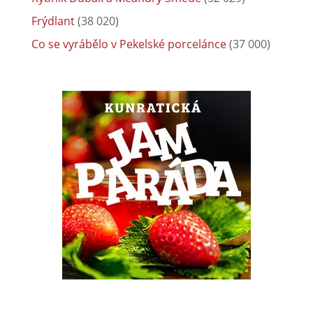
Frýdlant
(38 020)
Co se vyrábělo v Pekelské porcelánce
(37 000)