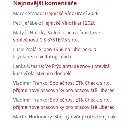
Nejnovější komentáře
Marek Strnad
:
Hejnické VínoHraní 2026
Petr Jeřábek
:
Hejnické VínoHraní 2026
Matyáš Holický
:
Volná pracovní místa ve
společnosti CiS SYSTEMS s.r.o.
Lucie Zralá
:
Srpen 1968 na Liberecku a
Frýdlantsku ve fotografiích
Lenka Úžasná
:
Ve Frýdlantu se znovu otevírá
kurz včelařství pro dospělé
Vladimír Franko
:
Společnost ETK Check, s.r.o.
přijme nové pracovníky pro pracoviště Liberec
Vladimír Franko
:
Společnost ETK Check, s.r.o.
přijme nové pracovníky pro pracoviště Liberec
Martin Hodonicky
:
Sběrný dvůr je otevřen jinak