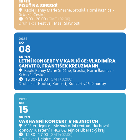
SRPEN
POUŤ NA SRBSKÉ
Kaple Panny Marie Sněžné, Srbská
, Horní Řasnice -
Srbská, Česko
9.00 - 20.00
(GMT+02:00)
Druh akce
Festival,
Mše,
Slavnosti
2026
SO
08
SRPEN
LETNÍ KONCERTY V KAPLIČCE: VLADIMÍRA
SANVITO, FRANTIŠEK KREUZMANN
Kaple Panny Marie Sněžné, Srbská
, Horní Řasnice -
Srbská, Česko
18.00 - 21.00
(GMT+02:00)
Druh akce
Hudba,
Koncert,
Koncert vážné hudby
2026
SO
15
SRPEN
VARHANNÍ KONCERT V HEJNICÍCH
Klášter Hejnice - Mezinárodní centrum duchovní
obnovy
, Klášterní 1 463 62 Hejnice Liberecký kraj
15.30 - 17.00
(GMT+02:00)
Druh akce
Hejnice,
Koncert