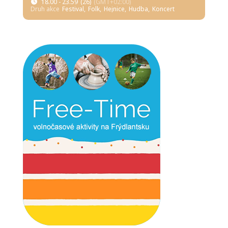
18.00 - 23.59
(26)
(GMT+02:00)
Druh akce
Festival,
Folk,
Hejnice,
Hudba,
Koncert