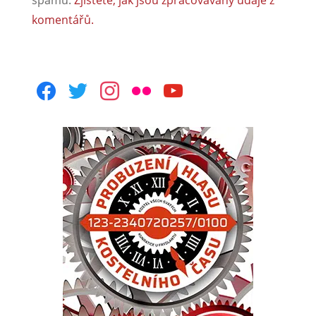
spamu.
Zjistěte, jak jsou zpracovávány údaje z
komentářů.
facebook
twitter
instagram
flickr
youtube