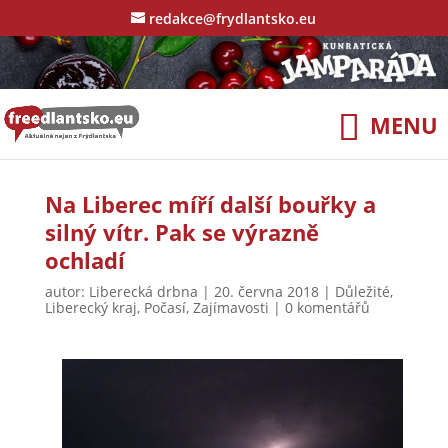
redakce@frydlantsko.eu
Na Liberec míří další bouřky a
silný vítr. Pak se výrazně
ochladí
autor:
Liberecká drbna
|
20. června 2018
|
Důležité
,
Liberecký kraj
,
Počasí
,
Zajímavosti
|
0 komentářů