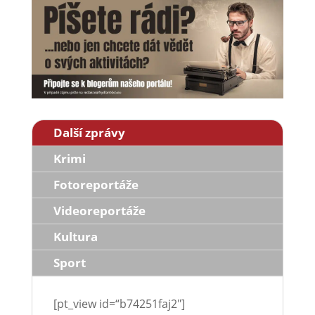
Další zprávy
Krimi
Fotoreportáže
Videoreportáže
Kultura
Sport
[pt_view id=“b74251faj2″]