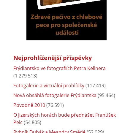
Nejprohlíženější příspěvky
Frýdlantsko ve fotografiích Petra Kellnera
(1 279 513)
Fotogalerie a virtuální prohlídky
(117 419)
Nová obsáhlá fotogalerie Frýdlantska
(95 464)
Povodně 2010
(76 591)
O Jizerských horách bude přednášet František
Pelc
(54 805)
Rybník Dubák a Meandry Smědé
(52 029)