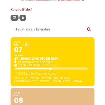
Kalendář akcí
Hledat akce v kalendáři
2026
SO
PÁ
08
07
SRPEN
27. JINDŘICHOVICKÉ DNY
Jindřichovice pod Smrkem
13.00 - 23.59
(8)
(GMT+02:00)
17:25:52 (zbývá času do konce)
Druh akce
Divadlo,
Festival,
Folk,
Hudba,
Jindřichovice pod Smrkem,
Koncert,
Party,
Zábava
2026
SO
08