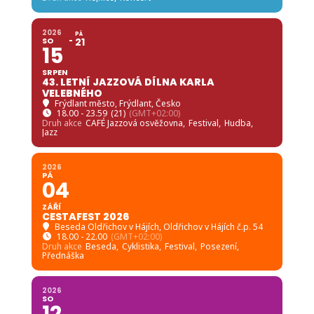
2026
PÁ
SO
21
15
SRPEN
43. LETNÍ JAZZOVÁ DÍLNA KARLA
VELEBNÉHO
Frýdlant město
, Frýdlant, Česko
18.00 - 23.59
(21)
(GMT+02:00)
Druh akce
CAFÉ Jazzová osvěžovna,
Festival,
Hudba,
Jazz
2026
PÁ
04
ZÁŘÍ
CESTAFEST 2026
Beseda Oldřichov v Hájích
, Oldřichov v Hájích č.p. 54
18.00 - 22.00
(GMT+02:00)
Druh akce
Beseda,
Cyklistika,
Festival,
Posezení,
Přednáška
2026
SO