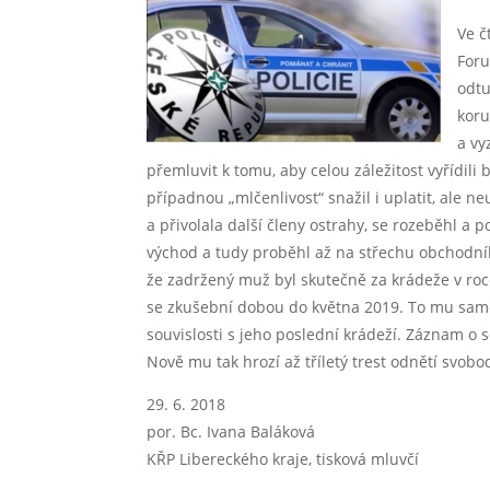
Ve č
Foru
odtu
koru
a vy
přemluvit k tomu, aby celou záležitost vyřídili
případnou „mlčenlivost“ snažil i uplatit, ale ne
a přivolala další členy ostrahy, se rozeběhl a 
východ a tudy proběhl až na střechu obchodního
že zadržený muž byl skutečně za krádeže v r
se zkušební dobou do května 2019. To mu samoz
souvislosti s jeho poslední krádeží. Záznam o 
Nově mu tak hrozí až tříletý trest odnětí svobo
29. 6. 2018
por. Bc. Ivana Baláková
KŘP Libereckého kraje, tisková mluvčí