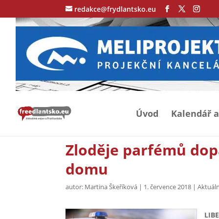
redakce@frydlantsko.eu
Úvod
Kalendář a
Zloděje parfémů dop
domu
autor:
Martina Škeříková
|
1. července 2018
|
Aktuáln
LIBE