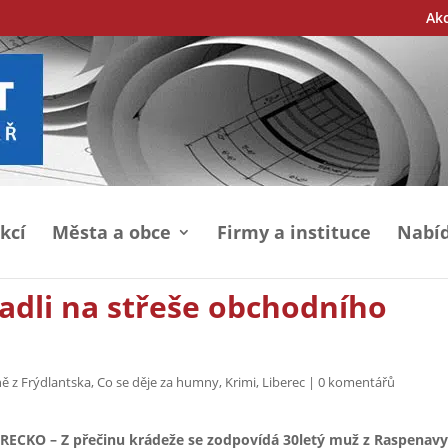
Ak
kcí
Města a obce
Firmy a instituce
Nabíd
adli na střeše obchodního
ě z Frýdlantska
,
Co se děje za humny
,
Krimi
,
Liberec
|
0 komentářů
RECKO – Z přečinu krádeže se zodpovídá 30letý muž z Raspenav