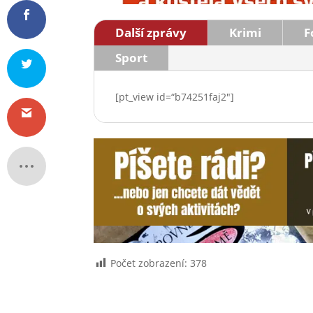
Další zprávy
Krimi
F
Sport
[pt_view id=“b74251faj2″]
Počet zobrazení:
378