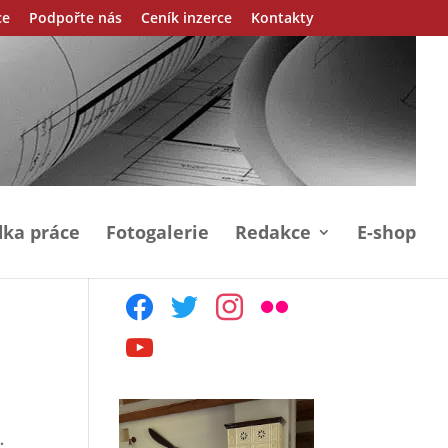
ce
Podpořte nás
Ceník inzerce
Kontakty
ka práce
Fotogalerie
Redakce
E-shop
facebook
twitter
instagram
flickr
youtube
y.