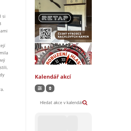
 si
8
nami
ejí
ámila
ový
ili,
ody
Kalendář akcí
ra.
Hledat akce v kalendáři