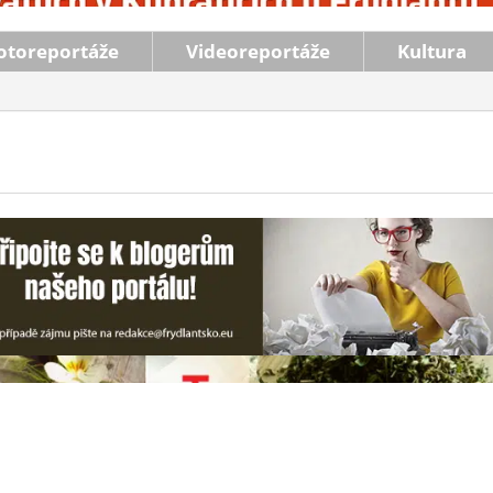
otoreportáže
Videoreportáže
Kultura