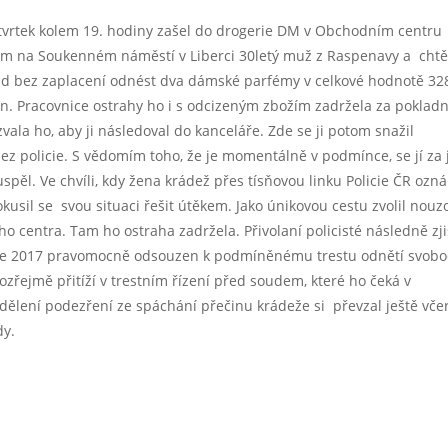
tvrtek kolem 19. hodiny zašel do drogerie DM v Obchodním centru
m na Soukenném náměstí v Liberci 30letý muž z Raspenavy a chtěl
d bez zaplacení odnést dva dámské parfémy v celkové hodnotě 32
n. Pracovnice ostrahy ho i s odcizeným zbožím zadržela za poklad
zvala ho, aby ji následoval do kanceláře. Zde se ji potom snažil
 bez policie. S vědomím toho, že je momentálně v podmínce, se jí za j
uspěl. Ve chvíli, kdy žena krádež přes tísňovou linku Policie ČR ozn
pokusil se svou situaci řešit útěkem. Jako únikovou cestu zvolil nouz
 centra. Tam ho ostraha zadržela. Přivolaní policisté následně zjist
oce 2017 pravomocně odsouzen k podmíněnému trestu odnětí svob
řejmě přitíží v trestním řízení před soudem, které ho čeká v
sdělení podezření ze spáchání přečinu krádeže si převzal ještě vče
dy.