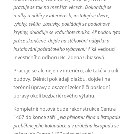
pracuje se tak na menších věcech. Dokončují se
malby a nátěry v interiérech, instalují se dveře,
výlohy, světla, zásuvky, pokládají se podlahové
krytiny, dolaďuje se vzduchotechnika. Až budou tyto
práce skončené, dojde na stěhování nábytku a
instalování počítačového vybavení,“
říká vedoucí
investičního odboru Bc. Zdena Ubiasová.
Pracuje se ale nejen v interiéru, ale také v okolí
budovy. Dělníci pokládají dlažbu, dojde i na
terénní úpravy a osazení zeleně či poslední
úpravy okolí bezbariérového výtahu.
Kompletně hotová bude rekonstrukce Centra
1407 do konce září.
„Na přelomu října a listopadu
proběhne jeho kolaudace a v průběhu listopadu se
začnou do Centra 1407 stěhovat první