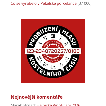
Co se vyrábělo v Pekelské porcelánce
(37 000)
Nejnovější komentáře
Marek Strnad
:
Hejnické VínoHraní 2026