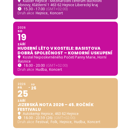
Klášter Hejnice - Mezinárodní centrum duchovní
obnovy
, Klášterní 1 463 62 Hejnice Liberecký kraj
15.30 - 17.00
(GMT+02:00)
Druh akce
Hejnice,
Koncert
2026
SO
19
ZÁŘÍ
HUDEBNÍ LÉTO V KOSTELE: BASISTOVA
DOBRÁ SPOLEČNOST – KOMORNÍ USKUPENÍ
Kostel Neposkvrněného Početí Panny Marie, Horní
Řasnice
18.00 - 20.00
(GMT+02:00)
Druh akce
Hudba,
Koncert
2026
SO
PÁ
26
25
ZÁŘÍ
JIZERSKÁ NOTA 2026 – 45. ROČNÍK
FESTIVALU
Autokemp Hejnice
, 463 62 Hejnice
18.00 - 23.59
(26)
(GMT+02:00)
Druh akce
Festival,
Folk,
Hejnice,
Hudba,
Koncert