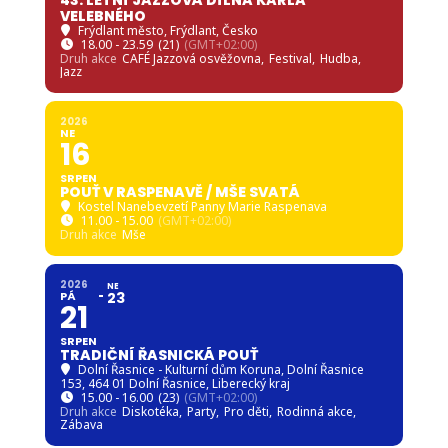
43. LETNÍ JAZZOVÁ DÍLNA KARLA
VELEBNÉHO
Frýdlant město
, Frýdlant, Česko
18.00 - 23.59
(21)
(GMT+02:00)
Druh akce
CAFÉ Jazzová osvěžovna,
Festival,
Hudba,
Jazz
2026
NE
16
SRPEN
POUŤ V RASPENAVĚ / MŠE SVATÁ
Kostel Nanebevzetí Panny Marie Raspenava
11.00 - 15.00
(GMT+02:00)
Druh akce
Mše
2026
NE
PÁ
23
21
SRPEN
TRADIČNÍ ŘASNICKÁ POUŤ
Dolní Řasnice - Kulturní dům Koruna
, Dolní Řasnice
153, 464 01 Dolní Řasnice, Liberecký kraj
15.00 - 16.00
(23)
(GMT+02:00)
Druh akce
Diskotéka,
Party,
Pro děti,
Rodinná akce,
Zábava