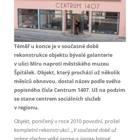
Téměř u konce je v současné době
rekonstrukce objektu bývalé galanterie
v ulici Míru naproti městského muzeu
Špitálek. Objekt, který prochází už několik
měsíců obnovou, dostal název podle svého
popisného čísla Centrum 1407. Už na podzim
se stane centrem sociálních služeb
v regionu.
Objekt, poničený v roce 2010 povodní, prošel
kompletní rekonstrukcí.
„V současné době už
máme všechny velké opravy a úpravy hotové,