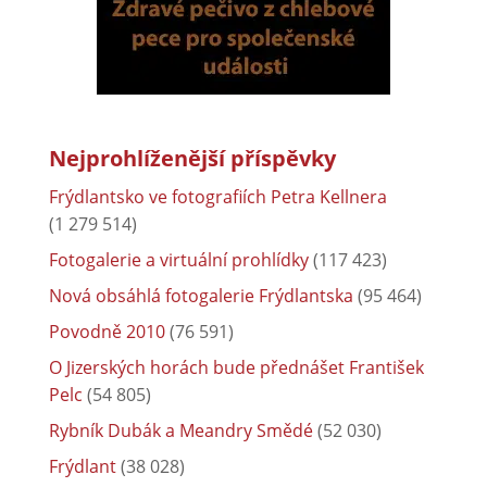
Nejprohlíženější příspěvky
Frýdlantsko ve fotografiích Petra Kellnera
(1 279 514)
Fotogalerie a virtuální prohlídky
(117 423)
Nová obsáhlá fotogalerie Frýdlantska
(95 464)
Povodně 2010
(76 591)
O Jizerských horách bude přednášet František
Pelc
(54 805)
Rybník Dubák a Meandry Smědé
(52 030)
Frýdlant
(38 028)