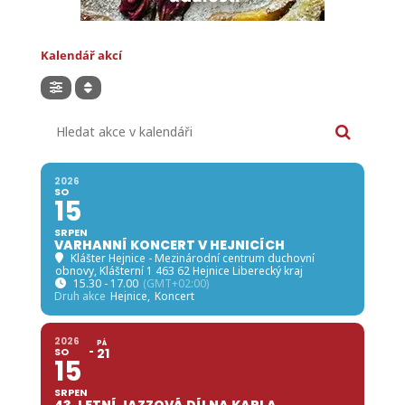
Kalendář akcí
Hledat akce v kalendáři
2026
SO
15
SRPEN
VARHANNÍ KONCERT V HEJNICÍCH
Klášter Hejnice - Mezinárodní centrum duchovní
obnovy
, Klášterní 1 463 62 Hejnice Liberecký kraj
15.30 - 17.00
(GMT+02:00)
Druh akce
Hejnice,
Koncert
2026
PÁ
SO
21
15
SRPEN