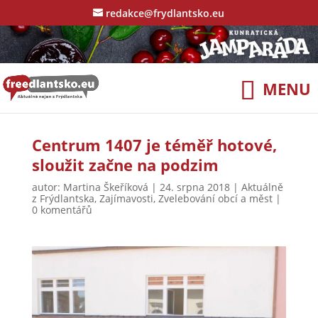
redakce@frydlantsko.eu
Centrum 1407 je téměř hotové,
sloužit začne na podzim
autor:
Martina Škeříková
|
24. srpna 2018
|
Aktuálně
z Frýdlantska
,
Zajímavosti
,
Zvelebování obcí a měst
|
0 komentářů