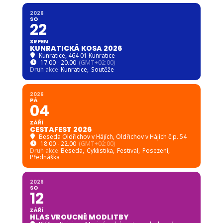
2026
SO
22
SRPEN
KUNRATICKÁ KOSA 2026
Kunratice
, 464 01 Kunratice
17.00 - 20.00
(GMT+02:00)
Druh akce
Kunratice,
Soutěže
2026
PÁ
04
ZÁŘÍ
CESTAFEST 2026
Beseda Oldřichov v Hájích
, Oldřichov v Hájích č.p. 54
18.00 - 22.00
(GMT+02:00)
Druh akce
Beseda,
Cyklistika,
Festival,
Posezení,
Přednáška
2026
SO
12
ZÁŘÍ
HLAS VROUCNÉ MODLITBY