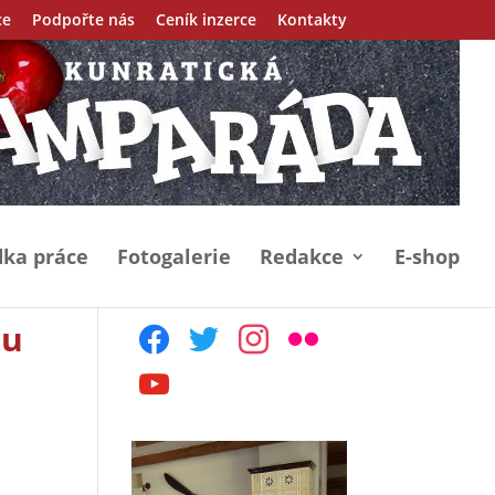
ce
Podpořte nás
Ceník inzerce
Kontakty
ka práce
Fotogalerie
Redakce
E-shop
tu
facebook
twitter
instagram
flickr
youtube