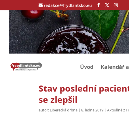
redakce@frydlantsko.eu
Úvod
Kalendář a
Stav poslední pacien
se zlepšil
autor:
Liberecká drbna
|
8. ledna 2019
|
Aktuálně z F