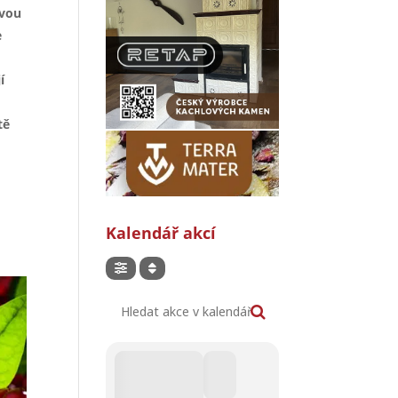
avou
e
í
tě
Kalendář akcí
Hledat akce v kalendáři