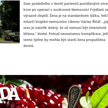
Stav posledního z devíti pacientů postižených otr
krve po operaci v soukromé Nemocnici Frýdlant s
výrazně zlepšil. Žena je na standardním lůžku, řekl
mluvčí Krajské nemocnice Liberec Václav Řičář. „Jej
stav je natolik dobrý, že už nemusí být intenzivně
léčena,“ dodal. Pokud nenastanou komplikace, ješ
tento týdne by mohla být starší žena propuštěna
domů.