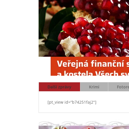
Další zprávy
Krimi
Fotor
[pt_view id=“b74251faj2″]