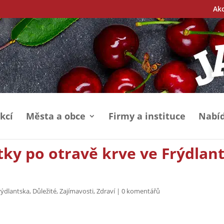
Ak
kcí
Města a obce
Firmy a instituce
Nabíd
tky po otravě krve ve Frýdlan
rýdlantska
,
Důležité
,
Zajímavosti
,
Zdraví
|
0 komentářů