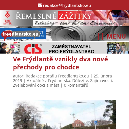
redakce@frydlantsko.eu
Ve Frýdlantě vznikly dva nové
přechody pro chodce
autor:
Redakce portálu Freedlantsko.eu
|
25. února
2019
|
Aktuálně z Frýdlantska
,
Důležité
,
Zajímavosti
,
Zvelebování obcí a měst
|
0 komentářů