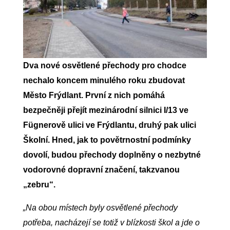
Dva nové osvětlené přechody pro chodce
nechalo koncem minulého roku zbudovat
Město Frýdlant. První z nich pomáhá
bezpečněji přejít mezinárodní silnici I/13 ve
Fügnerově ulici ve Frýdlantu, druhý pak ulici
Školní. Hned, jak to povětrnostní podmínky
dovolí, budou přechody doplněny o nezbytné
vodorovné dopravní značení, takzvanou
„zebru“.
„Na obou místech byly osvětlené přechody
potřeba, nacházejí se totiž v blízkosti škol a jde o