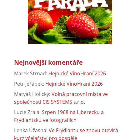
Nejnovější komentáře
Marek Strnad
:
Hejnické VínoHraní 2026
Petr Jeřábek
:
Hejnické VínoHraní 2026
Matyáš Holický
:
Volná pracovní místa ve
společnosti CiS SYSTEMS s.r.o.
Lucie Zralá
:
Srpen 1968 na Liberecku a
Frýdlantsku ve fotografiích
Lenka Úžasná
:
Ve Frýdlantu se znovu otevírá
kurz včelařství pro dospělé