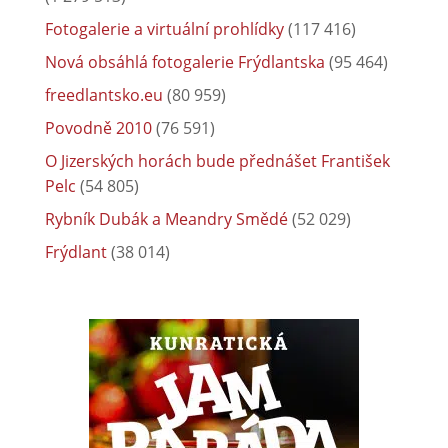
Fotogalerie a virtuální prohlídky
(117 416)
Nová obsáhlá fotogalerie Frýdlantska
(95 464)
freedlantsko.eu
(80 959)
Povodně 2010
(76 591)
O Jizerských horách bude přednášet František
Pelc
(54 805)
Rybník Dubák a Meandry Smědé
(52 029)
Frýdlant
(38 014)