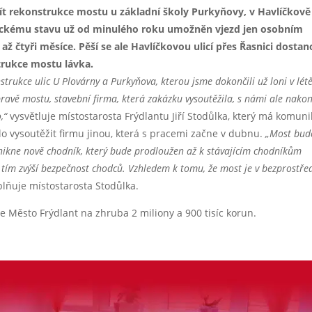
ít rekonstrukce mostu u základní školy Purkyňovy, v Havlíčkově
hnickému stavu už od minulého roku umožněn vjezd jen osobním
ž čtyři měsíce. Pěší se ale Havlíčkovou ulicí přes Řasnici dostan
trukce mostu lávka.
strukce ulic U Plovárny a Purkyňova, kterou jsme dokončili už loni v létě
pravě mostu, stavební firma, která zakázku vysoutěžila, s námi ale nako
,“
vysvětluje místostarosta Frýdlantu Jiří Stodůlka, který má komun
o vysoutěžit firmu jinou, která s pracemi začne v dubnu.
„Most bud
nikne nově chodník, který bude prodloužen až k stávajícím chodníkům
 tím zvýší bezpečnost chodců. Vzhledem k tomu, že most je v bezprostře
lňuje místostarosta Stodůlka.
 Město Frýdlant na zhruba 2 miliony a 900 tisíc korun.