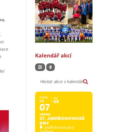
ou,
.
nec
ikace
Kalendář akcí
e
dní
Hledat akce v kalendáři
2026
SO
PÁ
08
07
SRPEN
27. JINDŘICHOVICKÉ
DNY
Jindřichovice pod
Smrkem