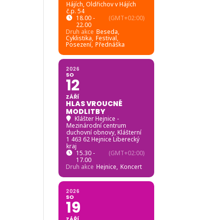
Hájích
, Oldřichov v Hájích
č.p. 54
18.00 -
(GMT+02:00)
22.00
Druh akce
Beseda,
Cyklistika,
Festival,
Posezení,
Přednáška
2026
SO
12
ZÁŘÍ
HLAS VROUCNÉ
MODLITBY
Klášter Hejnice -
Mezinárodní centrum
duchovní obnovy
, Klášterní
1 463 62 Hejnice Liberecký
kraj
15.30 -
(GMT+02:00)
17.00
Druh akce
Hejnice,
Koncert
2026
SO
19
ZÁŘÍ