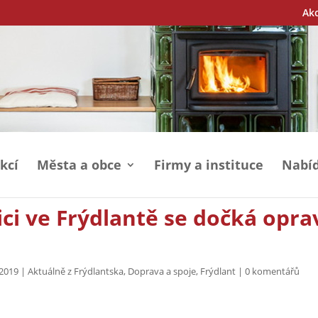
Ak
kcí
Města a obce
Firmy a instituce
Nabíd
ici ve Frýdlantě se dočká opra
 2019
|
Aktuálně z Frýdlantska
,
Doprava a spoje
,
Frýdlant
|
0 komentářů