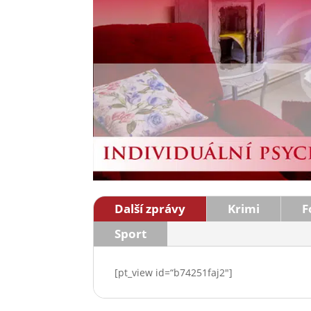
Další zprávy
Krimi
F
Sport
[pt_view id=“b74251faj2″]