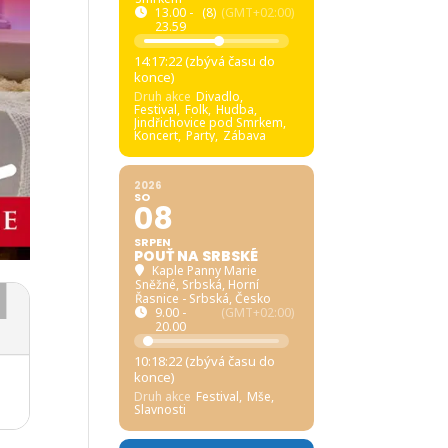
13.00 -
(8)
(GMT+02:00)
23.59
14:17:22 (zbývá času do
konce)
Druh akce
Divadlo,
Festival,
Folk,
Hudba,
Jindřichovice pod Smrkem,
Koncert,
Party,
Zábava
2026
SO
08
SRPEN
POUŤ NA SRBSKÉ
Kaple Panny Marie
Sněžné, Srbská
, Horní
Řasnice - Srbská, Česko
9.00 -
(GMT+02:00)
20.00
10:18:22 (zbývá času do
konce)
Druh akce
Festival,
Mše,
Slavnosti