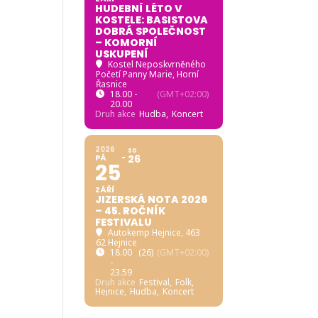
HUDEBNÍ LÉTO V
KOSTELE: BASISTOVA
DOBRÁ SPOLEČNOST
– KOMORNÍ
USKUPENÍ
Kostel Neposkvrněného
Početí Panny Marie, Horní
Řasnice
18.00 -
(GMT+02:00)
20.00
Druh akce
Hudba,
Koncert
2026
SO
PÁ
26
25
ZÁŘÍ
JIZERSKÁ NOTA 2026
– 45. ROČNÍK
FESTIVALU
Autokemp Hejnice
, 463
62 Hejnice
18.00
(26)
(GMT+02:00)
-
23.59
Druh akce
Festival,
Folk,
Hejnice,
Hudba,
Koncert