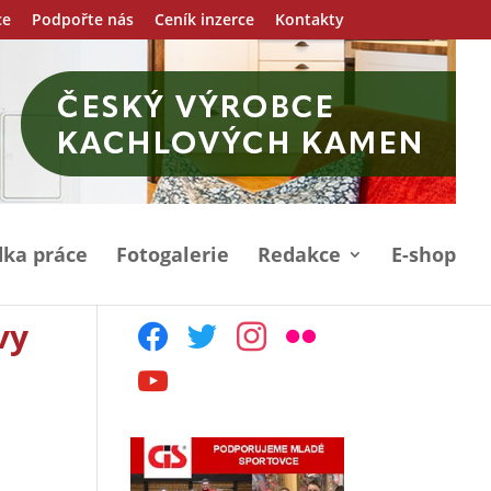
ce
Podpořte nás
Ceník inzerce
Kontakty
ka práce
Fotogalerie
Redakce
E-shop
vy
facebook
twitter
instagram
flickr
youtube