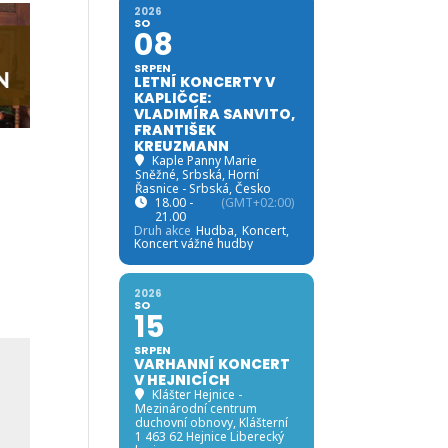
2026
SO
08
SRPEN
LETNÍ KONCERTY V
KAPLIČCE:
VLADIMÍRA SANVITO,
FRANTIŠEK
KREUZMANN
Kaple Panny Marie
Sněžné, Srbská
, Horní
Řasnice - Srbská, Česko
18.00 -
(GMT+02:00)
21.00
Druh akce
Hudba,
Koncert,
Koncert vážné hudby
2026
SO
15
SRPEN
VARHANNÍ KONCERT
V HEJNICÍCH
Klášter Hejnice -
Mezinárodní centrum
duchovní obnovy
, Klášterní
1 463 62 Hejnice Liberecký