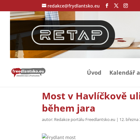
redakce@frydlantsko.eu
Úvod
Kalendář a
Most v Havlíčkově ul
během jara
autor:
Redakce portálu Freedlantsko.eu
|
12. března