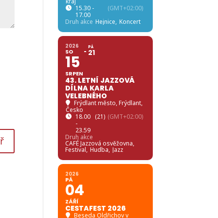
kraj
15.30 -
(GMT+02:00)
17.00
Druh akce
Hejnice,
Koncert
2026
PÁ
SO
21
15
SRPEN
43. LETNÍ JAZZOVÁ
DÍLNA KARLA
VELEBNÉHO
Frýdlant město
, Frýdlant,
Česko
18.00
(21)
(GMT+02:00)
-
23.59
Druh akce
CAFÉ Jazzová osvěžovna,
Festival,
Hudba,
Jazz
2026
PÁ
04
ZÁŘÍ
CESTAFEST 2026
Beseda Oldřichov v