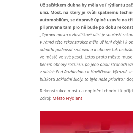
Už začátkem dubna by měla ve Frýdlantu zač
ulici. Most, na který je kvůli špatnému tec
automobilům, se dopravě úplně uzavře na tři a
připravena tam pro ně bude po dobu rekons
„Oprava mostu v Havlíčkově ulici je součástí rekon
V rámci této rekonstrukce mělo už loni dojít i k o
odmítla podepsat smlouvu a k obnově tak nedošlo
ve městě ve své gesci. Letos proto město musel
během obnovy rozšířen, po jeho obou stranách vz
v ulicích Pod Rozhlednou a Havlíčkova. Výrazně se
blízkosti základní školy, to byla naše priorita,“
dop
Rekonstrukce mostu a doplnění chodníků přijde
Zdroj:
Město Frýdlant