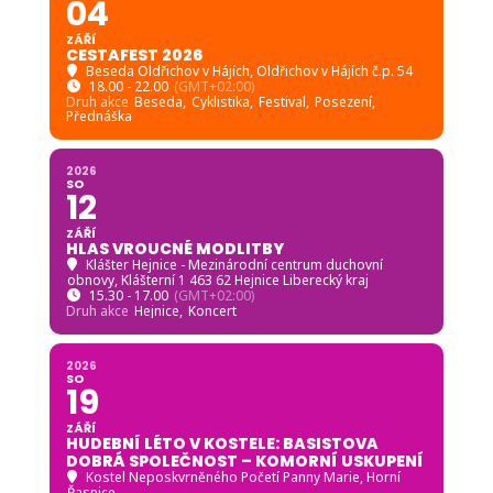
04
ZÁŘÍ
CESTAFEST 2026
Beseda Oldřichov v Hájích
, Oldřichov v Hájích č.p. 54
18.00 - 22.00
(GMT+02:00)
Druh akce
Beseda,
Cyklistika,
Festival,
Posezení,
Přednáška
2026
SO
12
ZÁŘÍ
HLAS VROUCNÉ MODLITBY
Klášter Hejnice - Mezinárodní centrum duchovní
obnovy
, Klášterní 1 463 62 Hejnice Liberecký kraj
15.30 - 17.00
(GMT+02:00)
Druh akce
Hejnice,
Koncert
2026
SO
19
ZÁŘÍ
HUDEBNÍ LÉTO V KOSTELE: BASISTOVA
DOBRÁ SPOLEČNOST – KOMORNÍ USKUPENÍ
Kostel Neposkvrněného Početí Panny Marie, Horní
Řasnice