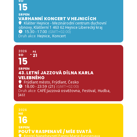
SO
15
SRPEN
VARHANNÍ KONCERT V HEJNICÍCH
Klášter Hejnice - Mezinárodní centrum duchovní
obnovy
, Klášterní 1 463 62 Hejnice Liberecký kraj
15.30 - 17.00
(GMT+02:00)
Druh akce
Hejnice,
Koncert
2026
PÁ
SO
21
15
SRPEN
43. LETNÍ JAZZOVÁ DÍLNA KARLA
VELEBNÉHO
Frýdlant město
, Frýdlant, Česko
18.00 - 23.59
(21)
(GMT+02:00)
Druh akce
CAFÉ Jazzová osvěžovna,
Festival,
Hudba,
Jazz
2026
NE
16
SRPEN
POUŤ V RASPENAVĚ / MŠE SVATÁ
Kostel Nanebevzetí Panny Marie Raspenava