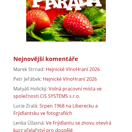
Nejnovější komentáře
Marek Strnad
:
Hejnické VínoHraní 2026
Petr Jeřábek
:
Hejnické VínoHraní 2026
Matyáš Holický
:
Volná pracovní místa ve
společnosti CiS SYSTEMS s.r.o.
Lucie Zralá
:
Srpen 1968 na Liberecku a
Frýdlantsku ve fotografiích
Lenka Úžasná
:
Ve Frýdlantu se znovu otevírá
kurz včelařství pro dospělé