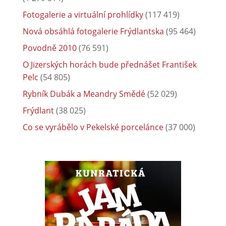
Fotogalerie a virtuální prohlídky
(117 419)
Nová obsáhlá fotogalerie Frýdlantska
(95 464)
Povodně 2010
(76 591)
O Jizerských horách bude přednášet František
Pelc
(54 805)
Rybník Dubák a Meandry Smědé
(52 029)
Frýdlant
(38 025)
Co se vyrábělo v Pekelské porcelánce
(37 000)