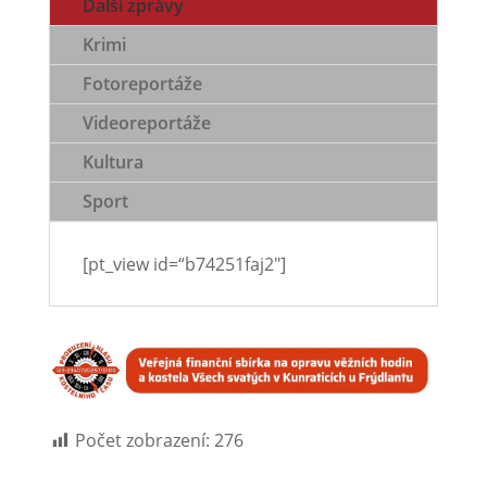
Další zprávy
Krimi
Fotoreportáže
Videoreportáže
Kultura
Sport
[pt_view id=“b74251faj2″]
Počet zobrazení:
276