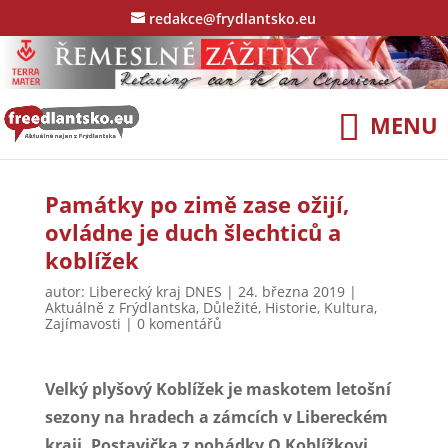
redakce@frydlantsko.eu
Památky po zimě zase ožijí,
ovládne je duch šlechticů a
koblížek
autor:
Liberecký kraj DNES
|
24. března 2019
|
Aktuálně z Frýdlantska
,
Důležité
,
Historie
,
Kultura
,
Zajímavosti
|
0 komentářů
Velký plyšový Koblížek je maskotem letošní
sezony na hradech a zámcích v Libereckém
kraji. Postavička z pohádky O Koblížkovi