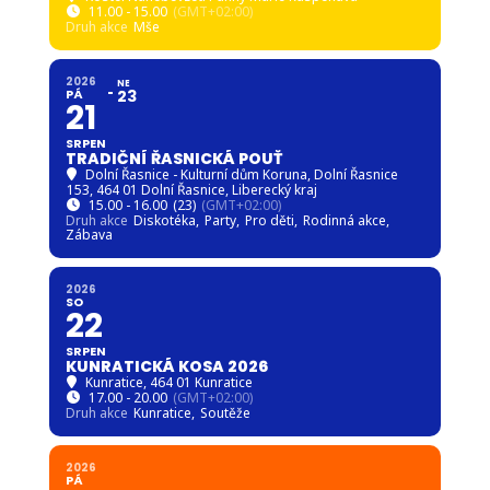
11.00 - 15.00
(GMT+02:00)
Druh akce
Mše
2026
NE
PÁ
23
21
SRPEN
TRADIČNÍ ŘASNICKÁ POUŤ
Dolní Řasnice - Kulturní dům Koruna
, Dolní Řasnice
153, 464 01 Dolní Řasnice, Liberecký kraj
15.00 - 16.00
(23)
(GMT+02:00)
Druh akce
Diskotéka,
Party,
Pro děti,
Rodinná akce,
Zábava
2026
SO
22
SRPEN
KUNRATICKÁ KOSA 2026
Kunratice
, 464 01 Kunratice
17.00 - 20.00
(GMT+02:00)
Druh akce
Kunratice,
Soutěže
2026
PÁ