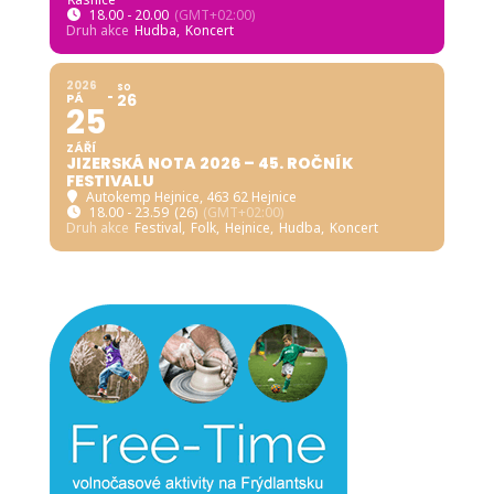
18.00 - 20.00
(GMT+02:00)
Druh akce
Hudba,
Koncert
2026
SO
PÁ
26
25
ZÁŘÍ
JIZERSKÁ NOTA 2026 – 45. ROČNÍK
FESTIVALU
Autokemp Hejnice
, 463 62 Hejnice
18.00 - 23.59
(26)
(GMT+02:00)
Druh akce
Festival,
Folk,
Hejnice,
Hudba,
Koncert