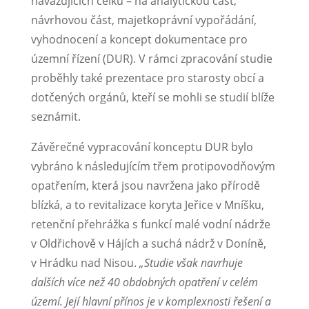
navazujících celků – na analytickou část,
návrhovou část, majetkoprávní vypořádání,
vyhodnocení a koncept dokumentace pro
územní řízení (DUR). V rámci zpracování studie
proběhly také prezentace pro starosty obcí a
dotčených orgánů, kteří se mohli se studií blíže
seznámit.
Závěrečné vypracování konceptu DUR bylo
vybráno k následujícím třem protipovodňovým
opatřením, která jsou navržena jako přírodě
blízká, a to revitalizace koryta Jeřice v Mníšku,
retenční přehrážka s funkcí malé vodní nádrže
v Oldřichově v Hájích a suchá nádrž v Doníně,
v Hrádku nad Nisou.
„Studie však navrhuje
dalších více než 40 obdobných opatření v celém
území. Její hlavní přínos je v komplexnosti řešení a