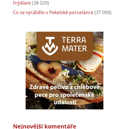
Frýdlant
(38 029)
Co se vyrábělo v Pekelské porcelánce
(37 000)
Nejnovější komentáře