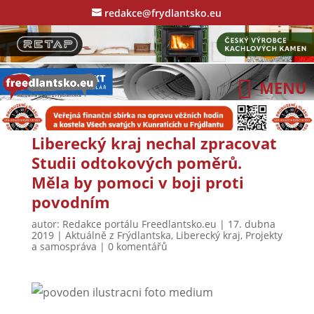
redakce@frydlantsko.eu
Liberecký kraj nechal zpracovat
Studii odtokových poměrů.
Měla by pomoci v boji proti
povodním
autor:
Redakce portálu Freedlantsko.eu
|
17. dubna
2019
|
Aktuálně z Frýdlantska
,
Liberecký kraj
,
Projekty
a samospráva
|
0 komentářů