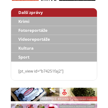
Další zprávy
Krimi
Fotoreportáže
Videoreportáže
Kultura
Sport
[pt_view id=“b74251faj2″]