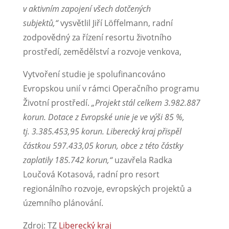
v aktivním zapojení všech dotčených
subjektů,“
vysvětlil Jiří Löffelmann, radní
zodpovědný za řízení resortu životního
prostředí, zemědělství a rozvoje venkova,
Vytvoření studie je spolufinancováno
Evropskou unií v rámci Operačního programu
Životní prostředí.
„Projekt stál celkem
3.982.887
korun. Dotace z Evropské unie je ve výši 85 %,
tj. 3.385.453,95 korun. Liberecký kraj přispěl
částkou 597.433,05 korun, obce z této částky
zaplatily 185.742 korun,“
uzavřela Radka
Loučová Kotasová, radní pro resort
regionálního rozvoje, evropských projektů a
územního plánování.
Zdroj: TZ
Liberecký kraj