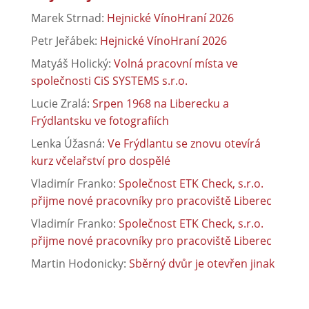
Marek Strnad
:
Hejnické VínoHraní 2026
Petr Jeřábek
:
Hejnické VínoHraní 2026
Matyáš Holický
:
Volná pracovní místa ve
společnosti CiS SYSTEMS s.r.o.
Lucie Zralá
:
Srpen 1968 na Liberecku a
Frýdlantsku ve fotografiích
Lenka Úžasná
:
Ve Frýdlantu se znovu otevírá
kurz včelařství pro dospělé
Vladimír Franko
:
Společnost ETK Check, s.r.o.
přijme nové pracovníky pro pracoviště Liberec
Vladimír Franko
:
Společnost ETK Check, s.r.o.
přijme nové pracovníky pro pracoviště Liberec
Martin Hodonicky
:
Sběrný dvůr je otevřen jinak