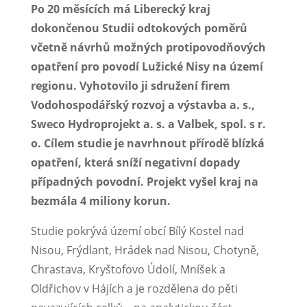
Po 20 měsících má Liberecký kraj
dokončenou Studii odtokových poměrů
včetně návrhů možných protipovodňových
opatření pro povodí Lužické Nisy na území
regionu. Vyhotovilo ji sdružení firem
Vodohospodářský rozvoj a výstavba a. s.,
Sweco Hydroprojekt a. s. a Valbek, spol. s r.
o. Cílem studie je navrhnout přírodě blízká
opatření, která sníží negativní dopady
případných povodní. Projekt vyšel kraj na
bezmála 4 miliony korun.
Studie pokrývá území obcí Bílý Kostel nad
Nisou, Frýdlant, Hrádek nad Nisou, Chotyně,
Chrastava, Kryštofovo Údolí, Mníšek a
Oldřichov v Hájích a je rozdělena do pěti