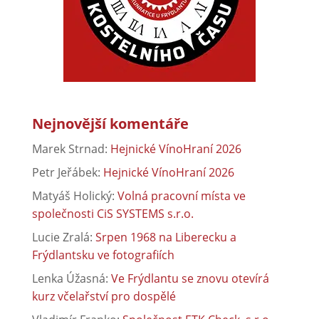
Nejnovější komentáře
Marek Strnad
:
Hejnické VínoHraní 2026
Petr Jeřábek
:
Hejnické VínoHraní 2026
Matyáš Holický
:
Volná pracovní místa ve
společnosti CiS SYSTEMS s.r.o.
Lucie Zralá
:
Srpen 1968 na Liberecku a
Frýdlantsku ve fotografiích
Lenka Úžasná
:
Ve Frýdlantu se znovu otevírá
kurz včelařství pro dospělé