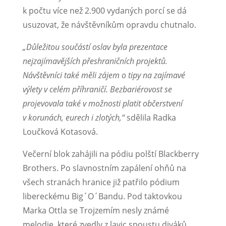
k počtu více než 2.900 vydaných porcí se dá
usuzovat, že návštěvníkům opravdu chutnalo.
„Důležitou součástí oslav byla prezentace
nejzajímavějších přeshraničních projektů.
Návštěvníci také měli zájem o tipy na zajímavé
výlety v celém příhraničí. Bezbariérovost se
projevovala také v možnosti platit občerstvení
v korunách, eurech i zlotých,“
sdělila Radka
Loučková Kotasová.
Večerní blok zahájili na pódiu polští Blackberry
Brothers. Po slavnostním zapálení ohňů na
všech stranách hranice již patřilo pódium
libereckému Big´O´Bandu. Pod taktovkou
Marka Ottla se Trojzemím nesly známé
melodie, které zvedly z lavic spoustu diváků.