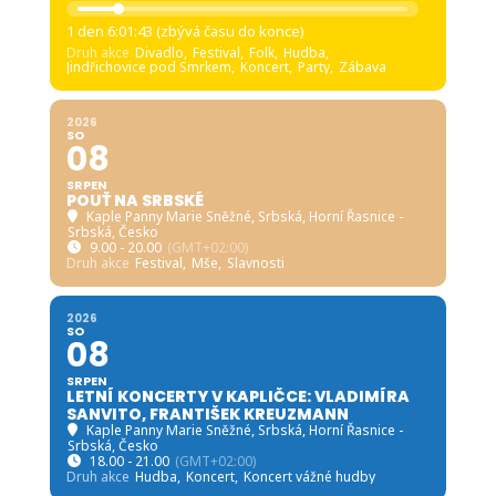
1 den 6:01:41 (zbývá času do konce)
Druh akce
Divadlo,
Festival,
Folk,
Hudba,
Jindřichovice pod Smrkem,
Koncert,
Party,
Zábava
2026
SO
08
SRPEN
POUŤ NA SRBSKÉ
Kaple Panny Marie Sněžné, Srbská
, Horní Řasnice -
Srbská, Česko
9.00 - 20.00
(GMT+02:00)
Druh akce
Festival,
Mše,
Slavnosti
2026
SO
08
SRPEN
LETNÍ KONCERTY V KAPLIČCE: VLADIMÍRA
SANVITO, FRANTIŠEK KREUZMANN
Kaple Panny Marie Sněžné, Srbská
, Horní Řasnice -
Srbská, Česko
18.00 - 21.00
(GMT+02:00)
Druh akce
Hudba,
Koncert,
Koncert vážné hudby