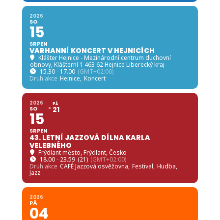
2026
SO
15
SRPEN
VARHANNÍ KONCERT V HEJNICÍCH
Klášter Hejnice - Mezinárodní centrum duchovní
obnovy
, Klášterní 1 463 62 Hejnice Liberecký kraj
15.30 - 17.00
(GMT+02:00)
Druh akce
Hejnice,
Koncert
2026
PÁ
SO
21
15
SRPEN
43. LETNÍ JAZZOVÁ DÍLNA KARLA
VELEBNÉHO
Frýdlant město
, Frýdlant, Česko
18.00 - 23.59
(21)
(GMT+02:00)
Druh akce
CAFÉ Jazzová osvěžovna,
Festival,
Hudba,
Jazz
2026
PÁ
04