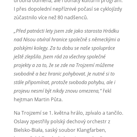
drobná odměna, ale i bohatý kulturní program.
I přes dopolední nepříznivé počasí se cyklojízdy
zúčastnilo více než 80 nadšenců.
„Před patnácti lety jsem zde jako starosta Hrádku
nad Nisou otvíral hranice společně s německými a
polskými kolegy. Za tu dobu se naše spolupráce
ještě zlepšila. Jsem rád za všechny společné
projekty a za to, že se zde na Trojzemí můžeme
svobodně a bez hranic pohybovat. Je nutné si to
stále připomínat, protože svoboda pohybu, ale i
projevu nesmí být nikdy znovu omezena,“
řekl
hejtman Martin Půta.
Na Trojzemí se 1. května hrálo, zpívalo a tančilo.
Oslavy zpestřily polský dechový orchestr z
Bielsko-Biała, saský soubor Klangfarben,