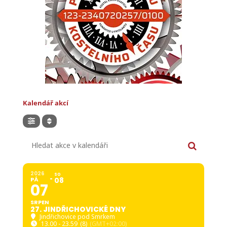
Kalendář akcí
Hledat akce v kalendáři
2026
SO
PÁ
08
07
SRPEN
27. JINDŘICHOVICKÉ DNY
Jindřichovice pod Smrkem
13.00 - 23.59
(8)
(GMT+02:00)