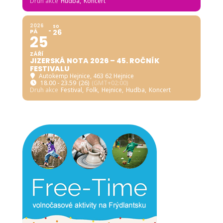
Druh akce
Hudba,
Koncert
2026
SO
PÁ
26
25
ZÁŘÍ
JIZERSKÁ NOTA 2026 – 45. ROČNÍK
FESTIVALU
Autokemp Hejnice
, 463 62 Hejnice
18.00 - 23.59
(26)
(GMT+02:00)
Druh akce
Festival,
Folk,
Hejnice,
Hudba,
Koncert