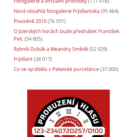
Fotogalerie a virtuální prohlídky
(117 418)
Nová obsáhlá fotogalerie Frýdlantska
(95 464)
Povodně 2010
(76 591)
O Jizerských horách bude přednášet František
Pelc
(54 805)
Rybník Dubák a Meandry Smědé
(52 029)
Frýdlant
(38 017)
Co se vyrábělo v Pekelské porcelánce
(37 000)