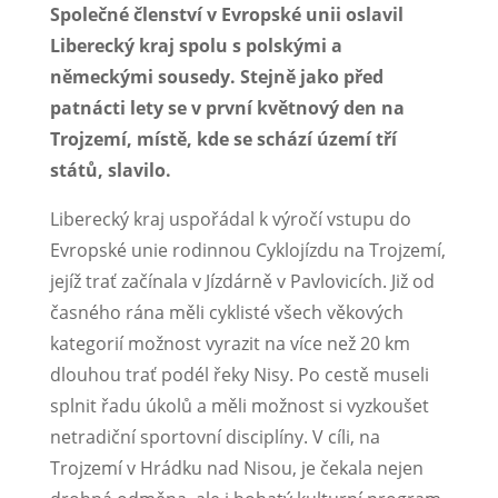
Společné členství v Evropské unii oslavil
Liberecký kraj spolu s polskými a
německými sousedy. Stejně jako před
patnácti lety se v první květnový den na
Trojzemí, místě, kde se schází území tří
států, slavilo.
Liberecký kraj uspořádal k výročí vstupu do
Evropské unie rodinnou Cyklojízdu na Trojzemí,
jejíž trať začínala v Jízdárně v Pavlovicích. Již od
časného rána měli cyklisté všech věkových
kategorií možnost vyrazit na více než 20 km
dlouhou trať podél řeky Nisy. Po cestě museli
splnit řadu úkolů a měli možnost si vyzkoušet
netradiční sportovní disciplíny. V cíli, na
Trojzemí v Hrádku nad Nisou, je čekala nejen