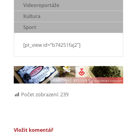
Videoreportáže
Kultura
Sport
[pt_view id=“b74251faj2″]
Počet zobrazení:
239
Vložit komentář