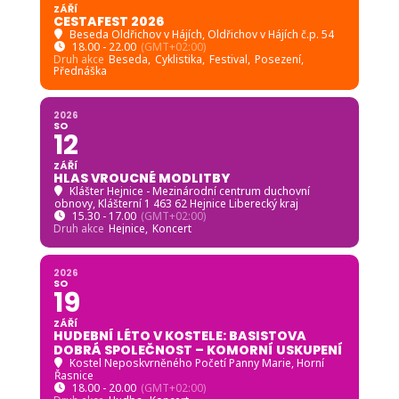
ZÁŘÍ
CESTAFEST 2026
Beseda Oldřichov v Hájích
, Oldřichov v Hájích č.p. 54
18.00 - 22.00
(GMT+02:00)
Druh akce
Beseda,
Cyklistika,
Festival,
Posezení,
Přednáška
2026
SO
12
ZÁŘÍ
HLAS VROUCNÉ MODLITBY
Klášter Hejnice - Mezinárodní centrum duchovní
obnovy
, Klášterní 1 463 62 Hejnice Liberecký kraj
15.30 - 17.00
(GMT+02:00)
Druh akce
Hejnice,
Koncert
2026
SO
19
ZÁŘÍ
HUDEBNÍ LÉTO V KOSTELE: BASISTOVA
DOBRÁ SPOLEČNOST – KOMORNÍ USKUPENÍ
Kostel Neposkvrněného Početí Panny Marie, Horní
Řasnice
18.00 - 20.00
(GMT+02:00)