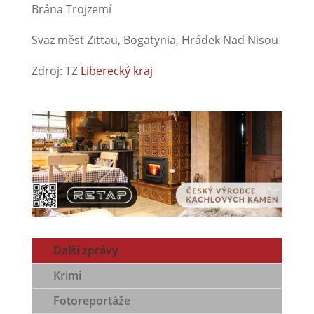
Brána Trojzemí
Svaz měst Zittau, Bogatynia, Hrádek Nad Nisou
Zdroj: TZ
Liberecký kraj
Další zprávy
Krimi
Fotoreportáže