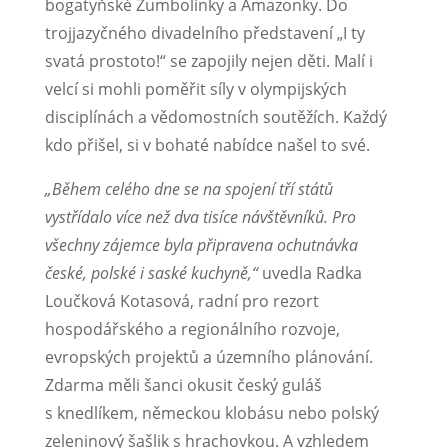
bogatyňské Zumbolinky a Amazonky. Do
trojjazyčného divadelního představení „I ty
svatá prostoto!“ se zapojily nejen děti. Malí i
velcí si mohli poměřit síly v olympijských
disciplínách a vědomostních soutěžích. Každý
kdo přišel, si v bohaté nabídce našel to své.
„Během celého dne se na spojení tří států
vystřídalo více než dva tisíce návštěvníků. Pro
všechny zájemce byla připravena ochutnávka
české, polské i saské kuchyně,“
uvedla Radka
Loučková Kotasová, radní pro rezort
hospodářského a regionálního rozvoje,
evropských projektů a územního plánování.
Zdarma měli šanci okusit český guláš
s knedlíkem, německou klobásu nebo polský
zeleninový šašlik s hrachovkou. A vzhledem