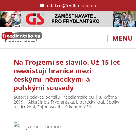
redakce@frydlantsko.eu
Na Trojzemí se slavilo. Už 15 let
neexistují hranice mezi
českými, německými a
polskými sousedy
autor:
Redakce portálu Freedlantsko.eu
|
8. května
2019
|
Aktuálně z Frýdlantska
,
Liberecký kraj
,
Spolky
a sdružení
,
Zajímavosti
|
0 komentářů