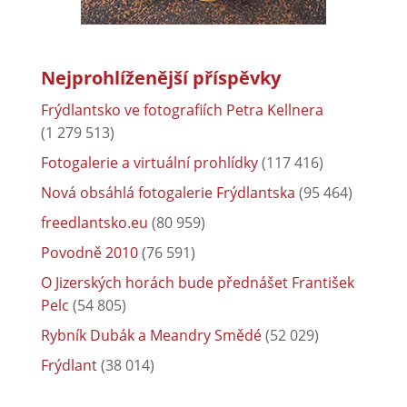
Nejprohlíženější příspěvky
Frýdlantsko ve fotografiích Petra Kellnera
(1 279 513)
Fotogalerie a virtuální prohlídky
(117 416)
Nová obsáhlá fotogalerie Frýdlantska
(95 464)
freedlantsko.eu
(80 959)
Povodně 2010
(76 591)
O Jizerských horách bude přednášet František
Pelc
(54 805)
Rybník Dubák a Meandry Smědé
(52 029)
Frýdlant
(38 014)