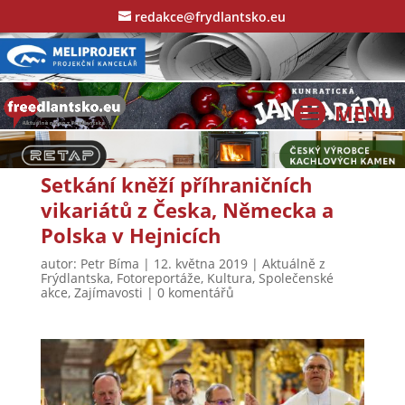
redakce@frydlantsko.eu
Setkání kněží příhraničních
vikariátů z Česka, Německa a
Polska v Hejnicích
autor:
Petr Bíma
|
12. května 2019
|
Aktuálně z
Frýdlantska
,
Fotoreportáže
,
Kultura
,
Společenské
akce
,
Zajímavosti
|
0 komentářů