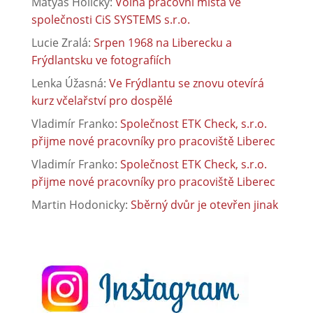
Matyáš Holický
:
Volná pracovní místa ve
společnosti CiS SYSTEMS s.r.o.
Lucie Zralá
:
Srpen 1968 na Liberecku a
Frýdlantsku ve fotografiích
Lenka Úžasná
:
Ve Frýdlantu se znovu otevírá
kurz včelařství pro dospělé
Vladimír Franko
:
Společnost ETK Check, s.r.o.
přijme nové pracovníky pro pracoviště Liberec
Vladimír Franko
:
Společnost ETK Check, s.r.o.
přijme nové pracovníky pro pracoviště Liberec
Martin Hodonicky
:
Sběrný dvůr je otevřen jinak