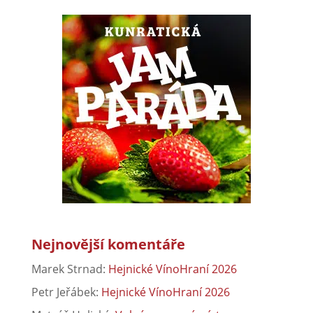
Nejnovější komentáře
Marek Strnad
:
Hejnické VínoHraní 2026
Petr Jeřábek
:
Hejnické VínoHraní 2026