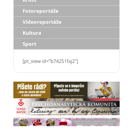
Fotoreportáže
Videoreportáže
Kultura
Sport
[pt_view id=“b74251faj2″]