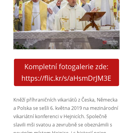
Kompletní fotogalerie zde:
https://flic.kr/s/aHsmDrJM3E
Kněží příhraničních vikariátů z Česka, Německa
a Polska se sešli 6. května 2019 na mezinárodní
vikariátní konferenci v Hejnicích. Společně
slavili mši svatou a zevrubně se obeznámili s
poutním místem Hejnice, i s historií nejen