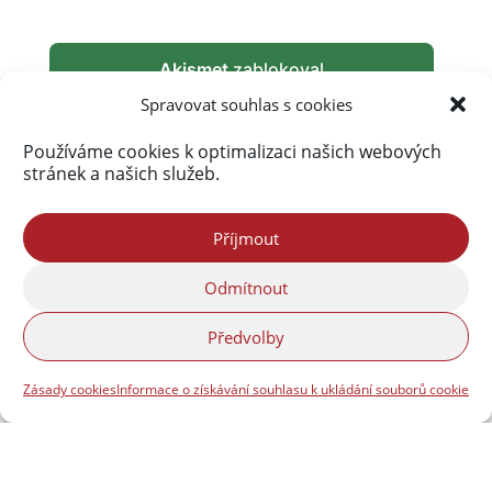
Akismet
zablokoval
289 882 spamů
Spravovat souhlas s cookies
Používáme cookies k optimalizaci našich webových
stránek a našich služeb.
Příjmout
Odmítnout
Předvolby
Zásady cookies
Informace o získávání souhlasu k ukládání souborů cookie