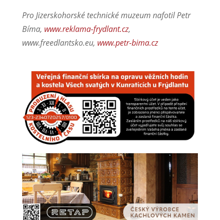
Pro Jizerskohorské technické muzeum nafotil Petr
Bíma,
www.reklama-frydlant.cz
,
www.freedlantsko.eu,
www.petr-bima.cz