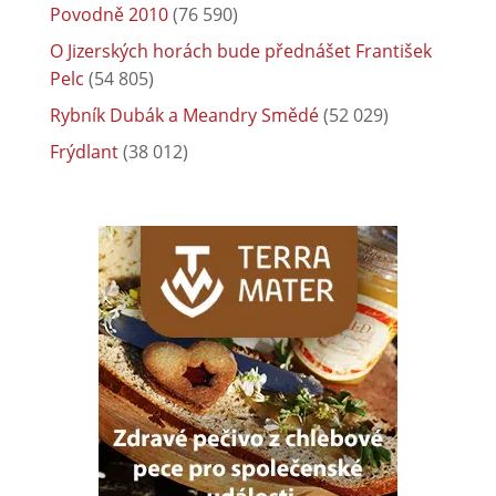
Povodně 2010
(76 590)
O Jizerských horách bude přednášet František
Pelc
(54 805)
Rybník Dubák a Meandry Smědé
(52 029)
Frýdlant
(38 012)