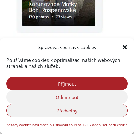
Spravovat souhlas s cookies
Používáme cookies k optimalizaci našich webových
stránek a našich služeb.
Akismet
zablokoval
289 825 spamů
Příjmout
Odmítnout
Předvolby
Zásady cookies
Informace o získávání souhlasu k ukládání souborů cookie