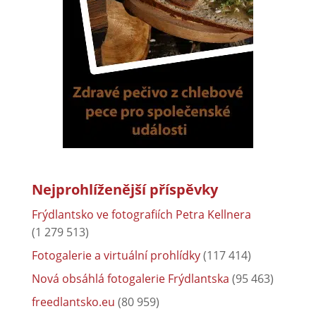
Nejprohlíženější příspěvky
Frýdlantsko ve fotografiích Petra Kellnera
(1 279 513)
Fotogalerie a virtuální prohlídky
(117 414)
Nová obsáhlá fotogalerie Frýdlantska
(95 463)
freedlantsko.eu
(80 959)