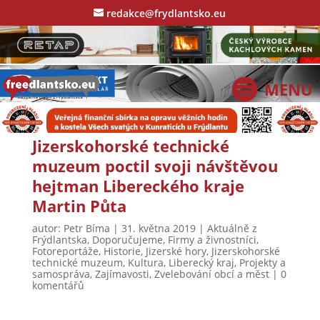
redakce@frydlantsko.eu
Jizerskohorské technické
muzeum poctil svoji návštěvou
hejtman Libereckého kraje
Martin Půta
autor:
Petr Bíma
|
31. května 2019
|
Aktuálně z
Frýdlantska
,
Doporučujeme
,
Firmy a živnostníci
,
Fotoreportáže
,
Historie
,
Jizerské hory
,
Jizerskohorské
technické muzeum
,
Kultura
,
Liberecký kraj
,
Projekty a
samospráva
,
Zajímavosti
,
Zvelebování obcí a měst
|
0
komentářů