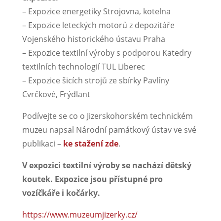
– Expozice energetiky Strojovna, kotelna
– Expozice leteckých motorů z depozitáře
Vojenského historického ústavu Praha
– Expozice textilní výroby s podporou Katedry
textilních technologií TUL Liberec
– Expozice šicích strojů ze sbírky Pavlíny
Cvrčkové, Frýdlant
Podívejte se co o Jizerskohorském technickém
muzeu napsal Národní památkový ústav ve své
publikaci –
ke stažení zde
.
V expozici textilní výroby se nachází dětský
koutek.
Expozice jsou přístupné pro
vozíčkáře i kočárky.
https://www.muzeumjizerky.cz/