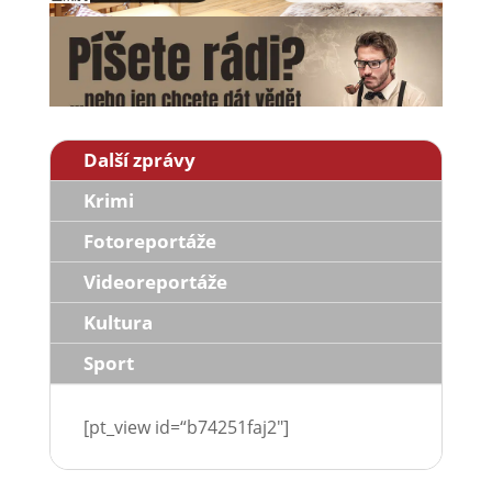
Další zprávy
Krimi
Fotoreportáže
Videoreportáže
Kultura
Sport
[pt_view id=“b74251faj2″]