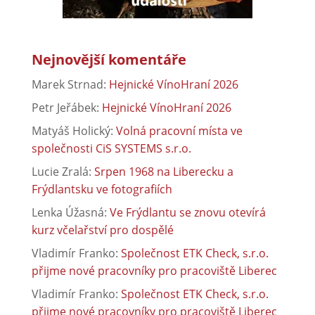
Nejnovější komentáře
Marek Strnad
:
Hejnické VínoHraní 2026
Petr Jeřábek
:
Hejnické VínoHraní 2026
Matyáš Holický
:
Volná pracovní místa ve
společnosti CiS SYSTEMS s.r.o.
Lucie Zralá
:
Srpen 1968 na Liberecku a
Frýdlantsku ve fotografiích
Lenka Úžasná
:
Ve Frýdlantu se znovu otevírá
kurz včelařství pro dospělé
Vladimír Franko
:
Společnost ETK Check, s.r.o.
přijme nové pracovníky pro pracoviště Liberec
Vladimír Franko
:
Společnost ETK Check, s.r.o.
přijme nové pracovníky pro pracoviště Liberec