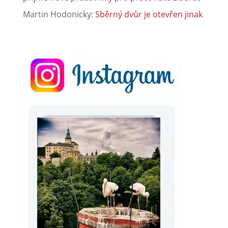
Martin Hodonicky
:
Sběrný dvůr je otevřen jinak