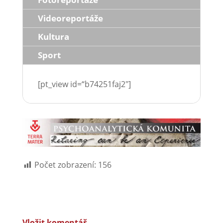
Videoreportáže
Kultura
Sport
[pt_view id=“b74251faj2″]
Počet zobrazení:
156
Vložit komentář