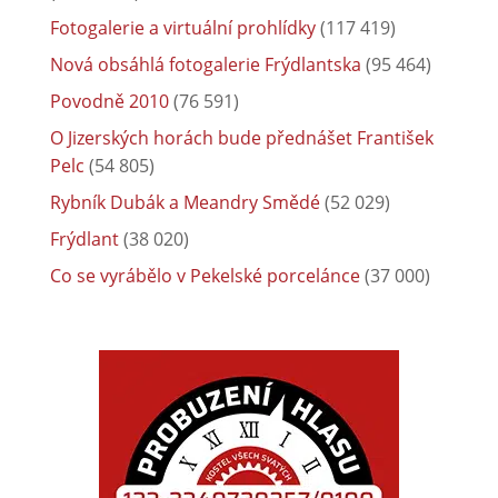
Fotogalerie a virtuální prohlídky
(117 419)
Nová obsáhlá fotogalerie Frýdlantska
(95 464)
Povodně 2010
(76 591)
O Jizerských horách bude přednášet František
Pelc
(54 805)
Rybník Dubák a Meandry Smědé
(52 029)
Frýdlant
(38 020)
Co se vyrábělo v Pekelské porcelánce
(37 000)