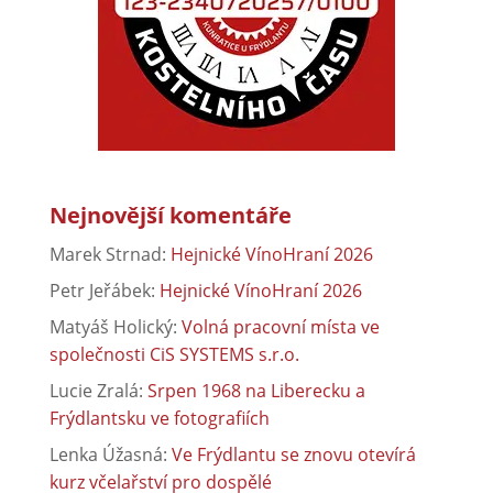
Nejnovější komentáře
Marek Strnad
:
Hejnické VínoHraní 2026
Petr Jeřábek
:
Hejnické VínoHraní 2026
Matyáš Holický
:
Volná pracovní místa ve
společnosti CiS SYSTEMS s.r.o.
Lucie Zralá
:
Srpen 1968 na Liberecku a
Frýdlantsku ve fotografiích
Lenka Úžasná
:
Ve Frýdlantu se znovu otevírá
kurz včelařství pro dospělé