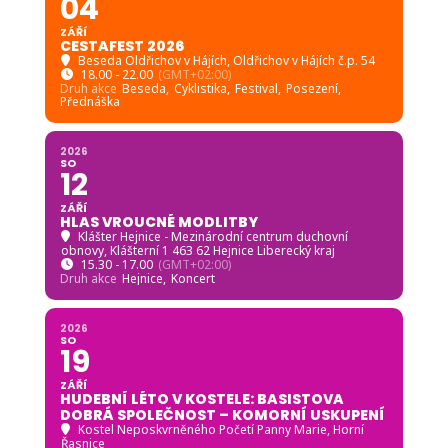
04
ZÁŘÍ
CESTAFEST 2026
Beseda Oldřichov v Hájích
, Oldřichov v Hájích č.p. 54
18.00 - 22.00
(GMT+02:00)
Druh akce
Beseda,
Cyklistika,
Festival,
Posezení,
Přednáška
2026
SO
12
ZÁŘÍ
HLAS VROUCNÉ MODLITBY
Klášter Hejnice - Mezinárodní centrum duchovní
obnovy
, Klášterní 1 463 62 Hejnice Liberecký kraj
15.30 - 17.00
(GMT+02:00)
Druh akce
Hejnice,
Koncert
2026
SO
19
ZÁŘÍ
HUDEBNÍ LÉTO V KOSTELE: BASISTOVA
DOBRÁ SPOLEČNOST – KOMORNÍ USKUPENÍ
Kostel Neposkvrněného Početí Panny Marie, Horní
Řasnice