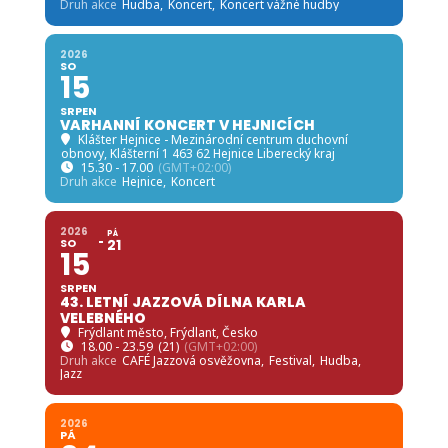
Druh akce
Hudba,
Koncert,
Koncert vážné hudby
2026
SO
15
SRPEN
VARHANNÍ KONCERT V HEJNICÍCH
Klášter Hejnice - Mezinárodní centrum duchovní
obnovy
, Klášterní 1 463 62 Hejnice Liberecký kraj
15.30 - 17.00
(GMT+02:00)
Druh akce
Hejnice,
Koncert
2026
PÁ
SO
21
15
SRPEN
43. LETNÍ JAZZOVÁ DÍLNA KARLA
VELEBNÉHO
Frýdlant město
, Frýdlant, Česko
18.00 - 23.59
(21)
(GMT+02:00)
Druh akce
CAFÉ Jazzová osvěžovna,
Festival,
Hudba,
Jazz
2026
PÁ