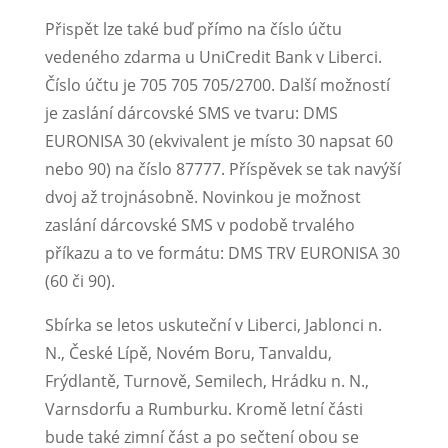
Přispět lze také buď přímo na číslo účtu
vedeného zdarma u UniCredit Bank v Liberci.
Číslo účtu je 705 705 705/2700. Další možností
je zaslání dárcovské SMS ve tvaru: DMS
EURONISA 30 (ekvivalent je místo 30 napsat 60
nebo 90) na číslo 87777. Příspěvek se tak navýší
dvoj až trojnásobně. Novinkou je možnost
zaslání dárcovské SMS v podobě trvalého
příkazu a to ve formátu: DMS TRV EURONISA 30
(60 či 90).
Sbírka se letos uskuteční v Liberci, Jablonci n.
N., České Lípě, Novém Boru, Tanvaldu,
Frýdlantě, Turnově, Semilech, Hrádku n. N.,
Varnsdorfu a Rumburku. Kromě letní části
bude také zimní část a po sečtení obou se