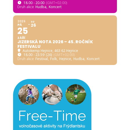
18.00 - 20.00
(GMT+02:00)
Druh akce
Hudba,
Koncert
2026
SO
PÁ
26
25
ZÁŘÍ
JIZERSKÁ NOTA 2026 – 45. ROČNÍK
FESTIVALU
Autokemp Hejnice
, 463 62 Hejnice
18.00 - 23.59
(26)
(GMT+02:00)
Druh akce
Festival,
Folk,
Hejnice,
Hudba,
Koncert