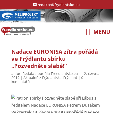
redakce@frydlantsko.eu
Nadace EURONISA zítra pořádá
ve Frýdlantu sbírku
„Pozvedněte slabé!“
autor:
Redakce portálu Freedlantsko.eu
|
12. června
2019
|
Aktuálně z Frýdlantska
,
Frýdlant
|
0
komentářů
Ve čtvrtek 13. června 2019 uspořádá Nadace