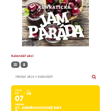
Kalendář akcí
Hledat akce v kalendáři
2026
SO
PÁ
08
07
SRPEN
27. JINDŘICHOVICKÉ DNY