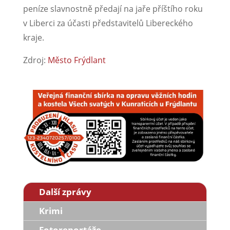
peníze slavnostně předají na jaře příštího roku
v Liberci za účasti představitelů Libereckého
kraje.
Zdroj:
Město Frýdlant
Další zprávy
Krimi
Fotoreportáže