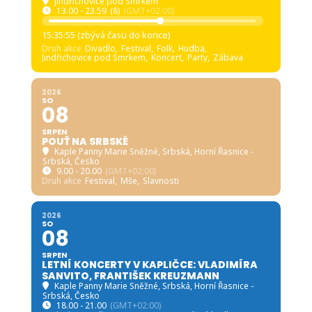
Jindřichovice pod Smrkem
13.00 - 23.59
(8)
(GMT+02:00)
15:35:54 (zbývá času do konce)
Druh akce
Divadlo,
Festival,
Folk,
Hudba,
Jindřichovice pod Smrkem,
Koncert,
Party,
Zábava
2026
SO
08
SRPEN
POUŤ NA SRBSKÉ
Kaple Panny Marie Sněžné, Srbská
, Horní Řasnice -
Srbská, Česko
9.00 - 20.00
(GMT+02:00)
Druh akce
Festival,
Mše,
Slavnosti
2026
SO
08
SRPEN
LETNÍ KONCERTY V KAPLIČCE: VLADIMÍRA
SANVITO, FRANTIŠEK KREUZMANN
Kaple Panny Marie Sněžné, Srbská
, Horní Řasnice -
Srbská, Česko
18.00 - 21.00
(GMT+02:00)