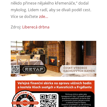
někdo přinese nějakého křemenáče,“ dodal
mykolog. Lidem radí, aby se dívali podél cest.
Více se dočtete
zde…
Zdroj:
Liberecá drbna