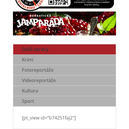
Další zprávy
Krimi
Fotoreportáže
Videoreportáže
Kultura
Sport
[pt_view id=“b74251faj2″]