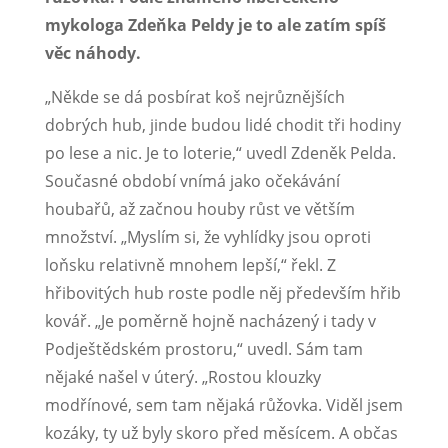
mykologa Zdeňka Peldy je to ale zatím spíš
věc náhody.
„Někde se dá posbírat koš nejrůznějších
dobrých hub, jinde budou lidé chodit tři hodiny
po lese a nic. Je to loterie,“ uvedl Zdeněk Pelda.
Současné období vnímá jako očekávání
houbařů, až začnou houby růst ve větším
množství. „Myslím si, že vyhlídky jsou oproti
loňsku relativně mnohem lepší,“ řekl. Z
hřibovitých hub roste podle něj především hřib
kovář. „Je poměrně hojně nacházený i tady v
Podještědském prostoru,“ uvedl. Sám tam
nějaké našel v úterý. „Rostou klouzky
modřínové, sem tam nějaká růžovka. Viděl jsem
kozáky, ty už byly skoro před měsícem. A občas