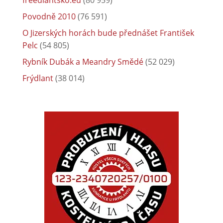
Povodně 2010
(76 591)
O Jizerských horách bude přednášet František
Pelc
(54 805)
Rybník Dubák a Meandry Smědé
(52 029)
Frýdlant
(38 014)