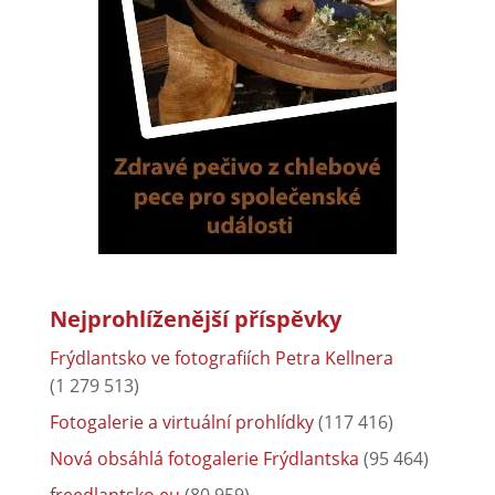
Nejprohlíženější příspěvky
Frýdlantsko ve fotografiích Petra Kellnera
(1 279 513)
Fotogalerie a virtuální prohlídky
(117 416)
Nová obsáhlá fotogalerie Frýdlantska
(95 464)
freedlantsko.eu
(80 959)