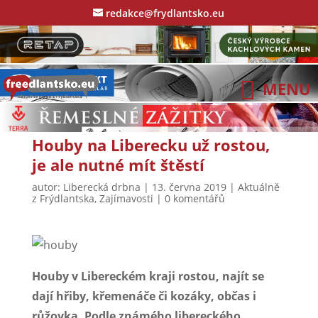
redakce@frydlantsko.eu
Houby na Liberecku už rostou,
je ale nutné mít štěstí
autor:
Liberecká drbna
|
13. června 2019
|
Aktuálně
z Frýdlantska
,
Zajímavosti
|
0 komentářů
Houby v Libereckém kraji rostou, najít se
dají hřiby, křemenáče či kozáky, občas i
růžovka. Podle známého libereckého