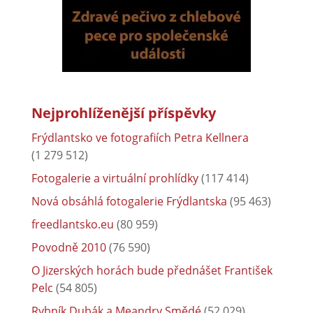
Nejprohlíženější příspěvky
Frýdlantsko ve fotografiích Petra Kellnera
(1 279 512)
Fotogalerie a virtuální prohlídky
(117 414)
Nová obsáhlá fotogalerie Frýdlantska
(95 463)
freedlantsko.eu
(80 959)
Povodně 2010
(76 590)
O Jizerských horách bude přednášet František
Pelc
(54 805)
Rybník Dubák a Meandry Smědé
(52 029)