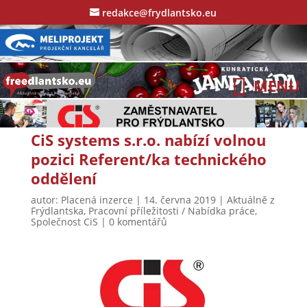
redakce@frydlantsko.eu
CiS systems s.r.o. nabízí volnou
pozici Referent/ka technického
oddělení
autor:
Placená inzerce
|
14. června 2019
|
Aktuálně z
Frýdlantska
,
Pracovní příležitosti / Nabídka práce
,
Společnost CiS
|
0 komentářů