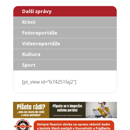
Další zprávy
Krimi
Fotoreportáže
Videoreportáže
Kultura
Sport
[pt_view id=“b74251faj2″]