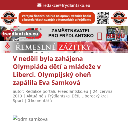
redakce@frydlantsko.eu
V neděli byla zahájena
Olympiáda dětí a mládeže v
Liberci. Olympijský oheň
zapálila Eva Samková
autor:
Redakce portálu Freedlantsko.eu
|
24. června
2019
|
Aktuálně z Frýdlantska
,
Děti
,
Liberecký kraj
,
Sport
|
0 komentářů