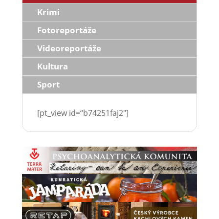
Krimi
Fotoreportáže
Videoreportáže
Kultura
Sport
[pt_view id=“b74251faj2″]