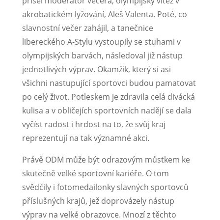
přišel moderátor večera, olympijský vítěz v
akrobatickém lyžování, Aleš Valenta. Poté, co
slavnostní večer zahájil, a tanečnice
libereckého A-Stylu vystoupily se stuhami v
olympijských barvách, následoval již nástup
jednotlivých výprav. Okamžik, který si asi
všichni nastupující sportovci budou pamatovat
po celý život. Potleskem je zdravila celá divácká
kulisa a v obličejích sportovních nadějí se dala
vyčíst radost i hrdost na to, že svůj kraj
reprezentují na tak významné akci.
Právě ODM může být odrazovým můstkem ke
skutečně velké sportovní kariéře. O tom
svědčily i fotomedailonky slavných sportovců
příslušných krajů, jež doprovázely nástup
výprav na velké obrazovce. Mnozí z těchto