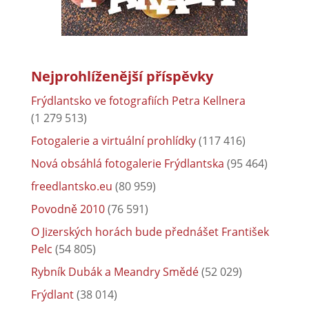
Nejprohlíženější příspěvky
Frýdlantsko ve fotografiích Petra Kellnera
(1 279 513)
Fotogalerie a virtuální prohlídky
(117 416)
Nová obsáhlá fotogalerie Frýdlantska
(95 464)
freedlantsko.eu
(80 959)
Povodně 2010
(76 591)
O Jizerských horách bude přednášet František
Pelc
(54 805)
Rybník Dubák a Meandry Smědé
(52 029)
Frýdlant
(38 014)