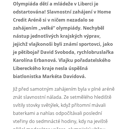
Olympiáda dětí a mládeže v Liberci je
odstartována! Slavnostní zahájení v Home
Credit Aréně si v ničem nezadalo se
zahájením „velké“ olympiády. Nechyběl
nástup jednotlivých krajských výprav,
jejichž vlajkonoši byli známí sportovci, jako
je pětibojař David Svoboda, rychlobruslařka
Karolína Erbanová. Vlajku pořadatelského
Libereckého kraje nesla úspěšná
biatlonistka Markéta Davidová.
Již před samotným zahájením byla v plné aréně
znát slavnostní nálada. Ze setmělého hlediště
svítily stovky světýlek, když přítomní mávali
baterkami a nahlas odpočítávali poslední
vteřiny do sedmnácté hodiny, kdy na jeviště