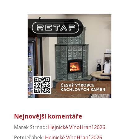
Nejnovější komentáře
Marek Strnad
:
Hejnické VínoHraní 2026
Petr Jeřábek
:
Hejnické VínoHraní 2026