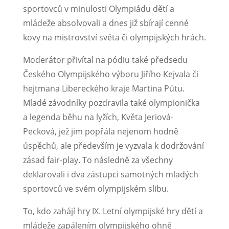
sportovců v minulosti Olympiádu dětí a
mládeže absolvovali a dnes již sbírají cenné
kovy na mistrovství světa či olympijských hrách.
Moderátor přivítal na pódiu také předsedu
Českého Olympijského výboru Jiřího Kejvala či
hejtmana Libereckého kraje Martina Půtu.
Mladé závodníky pozdravila také olympionička
a legenda běhu na lyžích, Květa Jeriová-
Pecková, jež jim popřála nejenom hodně
úspěchů, ale především je vyzvala k dodržování
zásad fair-play. To následně za všechny
deklarovali i dva zástupci samotných mladých
sportovců ve svém olympijském slibu.
To, kdo zahájí hry IX. Letní olympijské hry dětí a
mládeže zapálením olympijského ohně