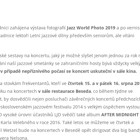
nici zahájena výstava fotografií
Jazz World Photo 2019
a po vernis
adnice lektoři Letní jazzové dílny především seniorům, ale vítáni
ské sestavy na koncertu, jaký je možné slyšet jenom jednou za rok 
ní naší jazzové smetánky se zahraničními hosty bývá vždycky vel
 v
případě nepříznivého počasí se koncert uskuteční v sále kina.
 stovkám frekventantů, kteří ve
čtvrtek 15. a v pátek 16. srpna
20
iku na koncertech
v sále restaurace Beseda
, co během týdne ve
bit, by dosvědčili nejen posluchači závěrečných koncertů předchozíc
Československém jazzovém festivalu 2014 s velkým úspěchem vystou
 O vysoké úrovni účastníků LJD svědčí také album
AFTER MIDNIGHT 
ě Karla Velebného v roce 2016. Také letos se můžeme ve čtvrtek a
Neil Wetzel bude na koncertech v Besedě opět dirigovat dva big band
ivera Nelsona.