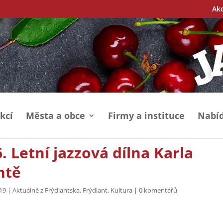
Ak
kcí
Města a obce
Firmy a instituce
Nabíd
6. Letní jazzová dílna Karla
ntě
019
|
Aktuálně z Frýdlantska
,
Frýdlant
,
Kultura
|
0 komentářů