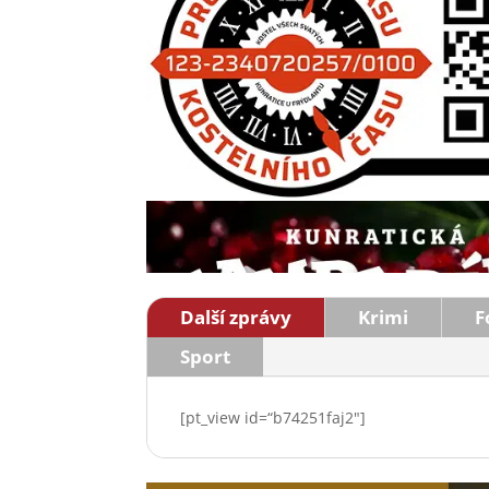
Další zprávy
Krimi
F
Sport
[pt_view id=“b74251faj2″]