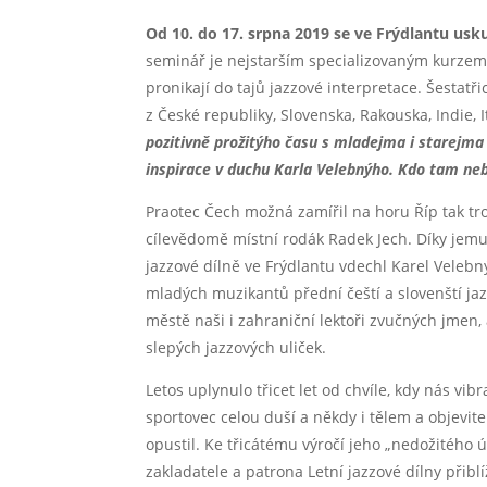
Od 10. do 17. srpna 2019 se ve Frýdlantu usku
seminář je nejstarším specializovaným kurzem
pronikají do tajů jazzové interpretace. Šestatři
z České republiky, Slovenska, Rakouska, Indie, I
pozitivně prožitýho času s mladejma i starejma
inspirace v duchu Karla Velebnýho. Kdo tam nebyl
Praotec Čech možná zamířil na horu Říp tak t
cílevědomě místní rodák Radek Jech. Díky jemu
jazzové dílně ve Frýdlantu vdechl Karel Velebn
mladých muzikantů přední čeští a slovenští jaz
městě naši i zahraniční lektoři zvučných jmen,
slepých jazzových uliček.
Letos uplynulo třicet let od chvíle, kdy nás vibr
sportovec celou duší a někdy i tělem a objevi
opustil. Ke třicátému výročí jeho „nedožitého 
zakladatele a patrona Letní jazzové dílny přibl