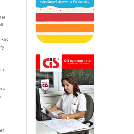
n
sef
li
orský
rry
tin
ka
a
y
,
ef