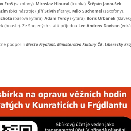
av Fraš
(saxofony),
Miroslav Hloucal
(trubka),
Štěpán Janoušek
azím
(bicí nástroje),
Jiří Stivín
(flétny),
Milo Suchomel
(saxofony),
ichota
(basová kytara),
Adam Tvrdý
(kytara),
Boris Urbánek
(klávesy
ek
(housle). Ze Spojených států přijedou
Lee
Andrew Davison
(vokál
nčně podpořili
Město Frýdlant
,
Ministerstvo kultury ČR
,
Liberecký kra