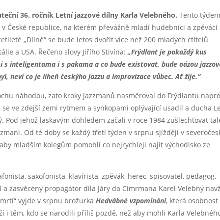
teční 36. ročník Letní jazzové dílny Karla Velebného.
Tento týden
 v České republice, na kterém převážně mladí hudebníci a zpěváci
cetileté „Dílně“ se bude letos dvořit více než 200 mladých ctitelů
tálie a USA. Řečeno slovy Jiřího Stivína:
„Frýdlant je pokaždý kus
 i s inteligentama i s pakama a co bude existovat, bude oázou jazzov
, neví co je líheň českýho jazzu a improvizace vůbec. Ať žije.“
rochu náhodou, zato kroky jazzmanů nasměroval do Frýdlantu napr
 se ve zdejší zemi rytmem a synkopami oplývající usadil a ducha Le
ý. Pod jehož laskavým dohledem začali v roce 1984 zušlechťovat tal
zmani. Od té doby se každý třetí týden v srpnu sjíždějí v severoče
 aby mladším kolegům pomohli co nejrychleji najít východisko ze
afonista, saxofonista, klavírista, zpěvák, herec, spisovatel, pedagog,
tel a zasvěcený propagátor díla Járy da Cimrmana Karel Velebný nav
úmrtí“ vyjde v srpnu brožurka
Hedvábné vzpomínání
, která osobnost
íží i těm, kdo se narodili příliš pozdě, než aby mohli Karla Velebnéh