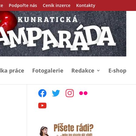
ce
Podpořte nás
Ceník inzerce
Kontakty
ka práce
Fotogalerie
Redakce
E-shop
facebook
twitter
instagram
flickr
youtube