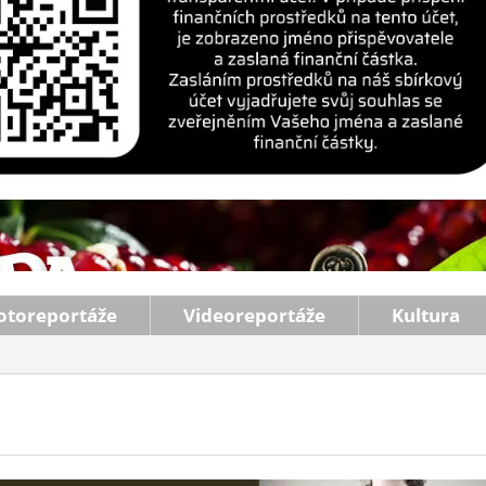
otoreportáže
Videoreportáže
Kultura