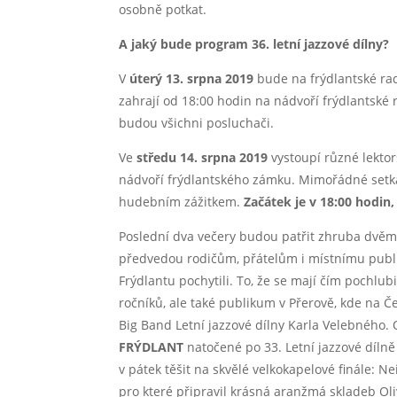
osobně potkat.
A jaký bude program 36. letní jazzové dílny?
V
úterý 13. srpna 2019
bude na frýdlantské rad
zahrají od 18:00 hodin na nádvoří frýdlantské r
budou všichni posluchači.
Ve
středu 14. srpna 2019
vystoupí různé lektor
nádvoří frýdlantského zámku. Mimořádné setká
hudebním zážitkem.
Začátek je v 18:00 hodin,
Poslední dva večery budou patřit zhruba dvěma
předvedou rodičům, přátelům i místnímu publ
Frýdlantu pochytili. To, že se mají čím pochlu
ročníků, ale také publikum v Přerově, kde na 
Big Band Letní jazzové dílny Karla Velebného.
FRÝDLANT
natočené po 33. Letní jazzové díln
v pátek těšit na skvělé velkokapelové finále: 
pro které připravil krásná aranžmá skladeb Ol