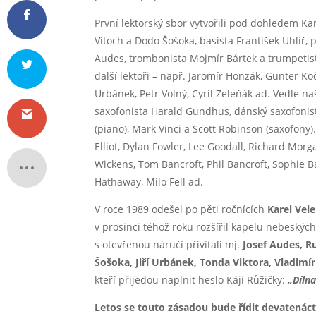
První lektorský sbor vytvořili pod dohledem Ka
Vitoch a Dodo Šošoka, basista František Uhlíř, pi
Audes, trombonista Mojmír Bártek a trumpetist
další lektoři – např. Jaromír Honzák, Günter Kočí
Urbánek, Petr Volný, Cyril Zeleňák ad. Vedle naš
saxofonista Harald Gundhus, dánský saxofonista
(piano), Mark Vinci a Scott Robinson (saxofony)
Elliot, Dylan Fowler, Lee Goodall, Richard Morg
Wickens, Tom Bancroft, Phil Bancroft, Sophie B
Hathaway, Milo Fell ad.
V roce 1989 odešel po pěti ročnících
Karel Vel
v prosinci téhož roku rozšířil kapelu nebeskýc
s otevřenou náručí přivítali mj.
Josef Audes, R
Šošoka, Jiří Urbánek, Tonda Viktora, Vladimír
kteří přijedou naplnit heslo Káji Růžičky:
„Dílna
Letos se touto zásadou bude řídit devatenáct