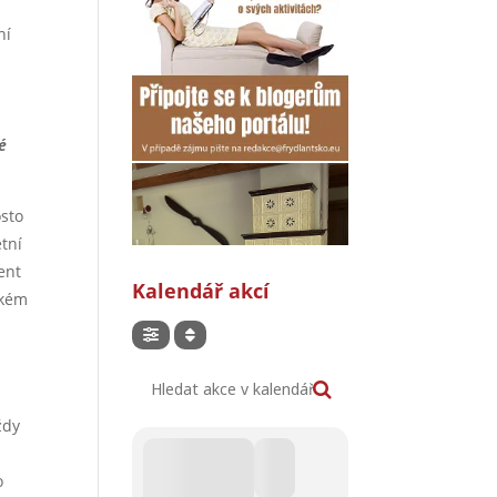
ní
é
osto
tní
ent
Kalendář akcí
ském
Hledat akce v kalendáři
ždy
o