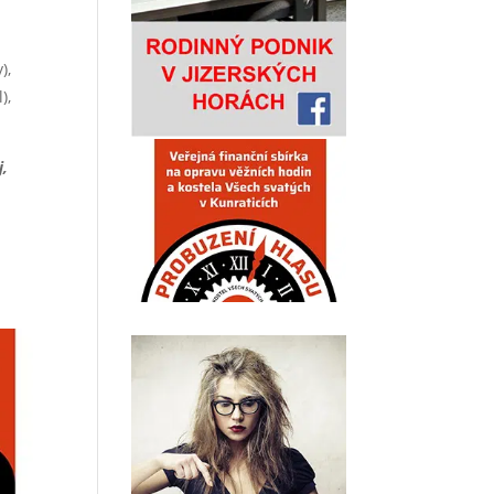
),
),
j,