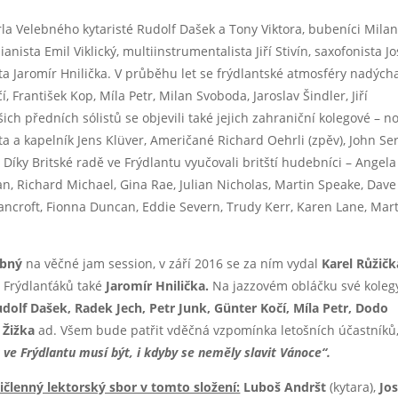
rla Velebného kytaristé Rudolf Dašek a Tony Viktora, bubeníci Mila
anista Emil Viklický, multiinstrumentalista Jiří Stivín, saxofonista Jo
a Jaromír Hnilička. V průběhu let se frýdlantské atmosféry nadýcha
, František Kop, Míla Petr, Milan Svoboda, Jaroslav Šindler, Jiří
ich předních sólistů se objevili také jejich zahraniční kolegové – n
 a kapelník Jens Klüver, Američané Richard Oehrli (zpěv), John Se
. Díky Britské radě ve Frýdlantu vyučovali britští hudebníci – Angela
an, Richard Michael, Gina Rae, Julian Nicholas, Martin Speake, Dave
ancroft, Fionna Duncan, Eddie Severn, Trudy Kerr, Karen Lane, Mar
ebný
na věčné jam session, v září 2016 se za ním vydal
Karel Růžič
h Frýdlanťáků také
Jaromír Hnilička.
Na jazzovém obláčku své koleg
udolf Dašek, Radek Jech, Petr Junk, Günter Kočí, Míla Petr, Dodo
 Žižka
ad. Všem bude patřit vděčná vzpomínka letošních účastníků
 ve Frýdlantu musí být, i kdyby se neměly slavit Vánoce“.
ičlenný lektorský sbor v tomto složení:
Luboš Andršt
(kytara),
Jos