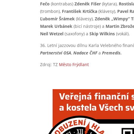
Fečo
(kontrabas)
Zdeněk Fišer
(kytara),
Rostisl
(trombon),
František Krtička
(klávesy),
Pavel R
Ľubomír Šrámek
(klávesy),
Zdeněk „Wimpy“ T
Marek Urbánek
(bicí nástroje) a
Martin Zbrož
Neil Wetzel
(saxofony) a
Skip Wilkins
(vokál).
36. Letní jazzovou dílnu Karla Velebného fina
Partnerství
OSA
,
Nadace ČHF
a
Premedis.
Zdroj: TZ
Město Frýdlant