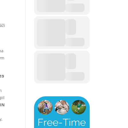
áži
na
kým
19
h
pil
IN
y,