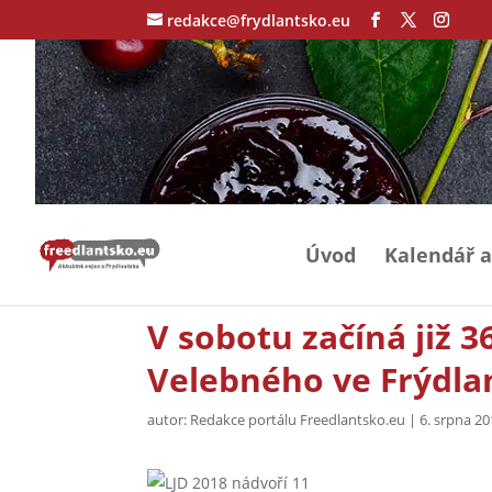
redakce@frydlantsko.eu
Úvod
Kalendář a
V sobotu začíná již 3
Velebného ve Frýdla
autor:
Redakce portálu Freedlantsko.eu
|
6. srpna 2