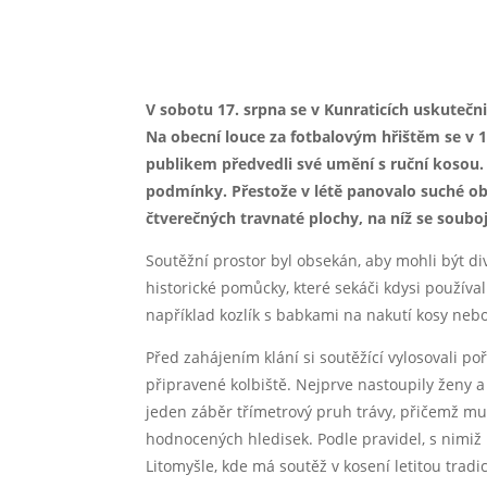
Kompletní fotogale
V sobotu 17. srpna se v Kunraticích uskutečn
Na obecní louce za fotbalovým hřištěm se v 
publikem předvedli své umění s ruční kosou. 
podmínky. Přestože v létě panovalo suché ob
čtverečných travnaté plochy, na níž se souboj
Soutěžní prostor byl obsekán, aby mohli být di
historické pomůcky, které sekáči kdysi používa
například kozlík s babkami na nakutí kosy neb
Před zahájením klání si soutěžící vylosovali 
připravené kolbiště. Nejprve nastoupily ženy 
jeden záběr třímetrový pruh trávy, přičemž mu
hodnocených hledisek. Podle pravidel, s nimiž
Litomyšle, kde má soutěž v kosení letitou tradi