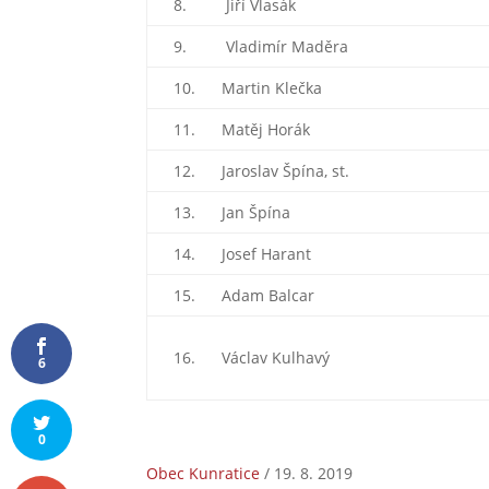
8. Jiří Vlasák
9. Vladimír Maděra
10. Martin Klečka
11. Matěj Horák
12. Jaroslav Špína, st.
13. Jan Špína
14. Josef Harant
15. Adam Balcar
16. Václav Kulhavý
6
0
Obec Kunratice
/ 19. 8. 2019