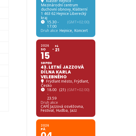
Klášter Hejnice -
Mezinárodní centrum
duchovní obnovy
, Klášterní
1 463 62 Hejnice Liberecký
kraj
15.30 -
(GMT+02:00)
17.00
Druh akce
Hejnice,
Koncert
2026
PÁ
SO
21
15
SRPEN
43. LETNÍ JAZZOVÁ
DÍLNA KARLA
VELEBNÉHO
Frýdlant město
, Frýdlant,
Česko
18.00
(21)
(GMT+02:00)
-
23.59
Druh akce
CAFÉ Jazzová osvěžovna,
Festival,
Hudba,
Jazz
2026
PÁ
04