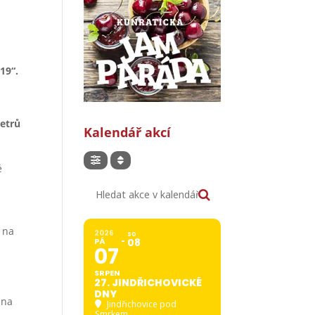
19“.
metrů
Kalendář akcí
é
Hledat akce v kalendáři
 na
2026
SO
PÁ
08
a
07
SRPEN
27. JINDŘICHOVICKÉ
u
DNY
 na
Jindřichovice pod
Smrkem