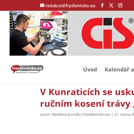
redakce@frydlantsko.eu
Úvod
Kalendář a
V Kunraticích se usk
ručním kosení trávy
autor:
Redakce portálu Freedlantsko.eu
|
21. srpna 