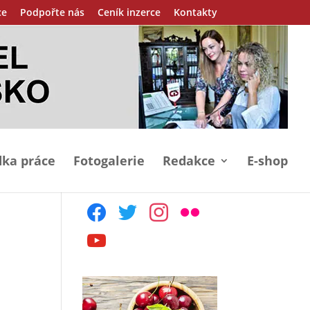
ce
Podpořte nás
Ceník inzerce
Kontakty
ka práce
Fotogalerie
Redakce
E-shop
facebook
twitter
instagram
flickr
youtube