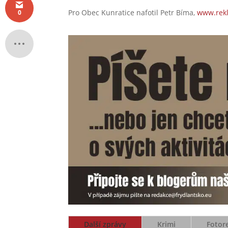
Pro Obec Kunratice nafotil Petr Bíma,
www.rekl
0
Další zprávy
Krimi
Fotor