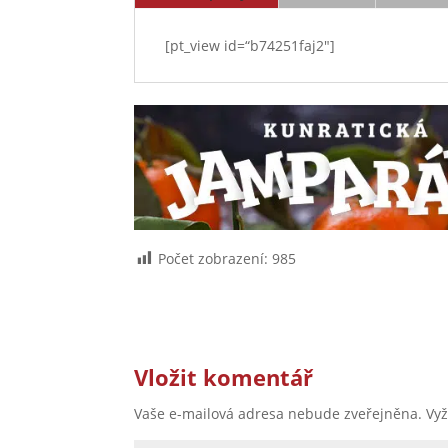
[pt_view id=“b74251faj2″]
Počet zobrazení:
985
Vložit komentář
Vaše e-mailová adresa nebude zveřejněna.
Vy