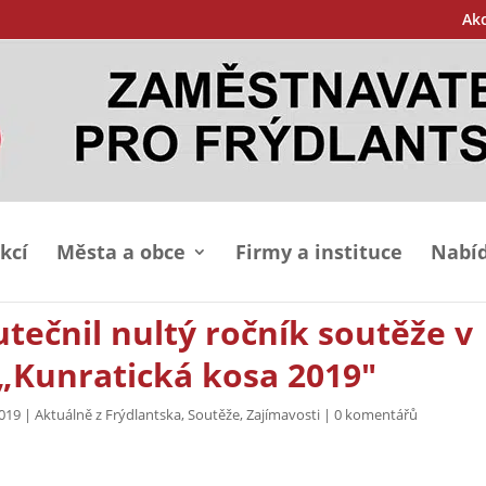
Ak
kcí
Města a obce
Firmy a instituce
Nabíd
utečnil nultý ročník soutěže v
 „Kunratická kosa 2019″
2019
|
Aktuálně z Frýdlantska
,
Soutěže
,
Zajímavosti
|
0 komentářů