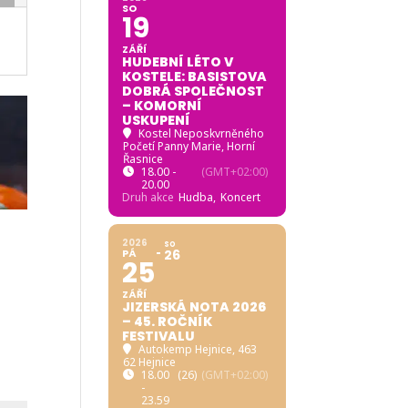
SO
19
ZÁŘÍ
HUDEBNÍ LÉTO V
KOSTELE: BASISTOVA
DOBRÁ SPOLEČNOST
– KOMORNÍ
USKUPENÍ
Kostel Neposkvrněného
Početí Panny Marie, Horní
Řasnice
18.00 -
(GMT+02:00)
20.00
Druh akce
Hudba,
Koncert
2026
SO
PÁ
26
25
ZÁŘÍ
JIZERSKÁ NOTA 2026
– 45. ROČNÍK
FESTIVALU
Autokemp Hejnice
, 463
62 Hejnice
18.00
(26)
(GMT+02:00)
-
23.59