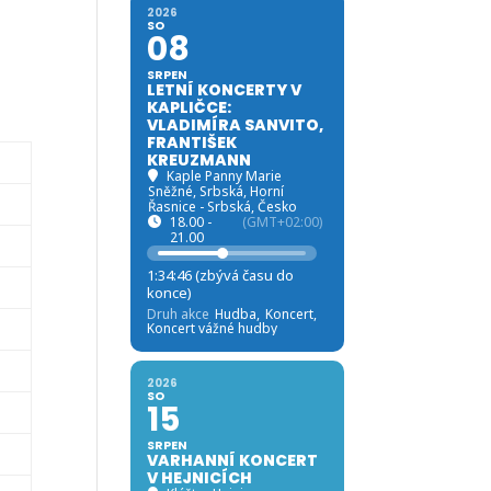
2026
SO
08
SRPEN
LETNÍ KONCERTY V
KAPLIČCE:
VLADIMÍRA SANVITO,
FRANTIŠEK
KREUZMANN
Kaple Panny Marie
Sněžné, Srbská
, Horní
Řasnice - Srbská, Česko
18.00 -
(GMT+02:00)
21.00
1:34:45 (zbývá času do
konce)
Druh akce
Hudba,
Koncert,
Koncert vážné hudby
2026
SO
15
SRPEN
VARHANNÍ KONCERT
V HEJNICÍCH