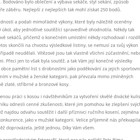
ch. Bodováno bylo oblečení a výbava sekáče, styl sekání, způsob
šíře záběru. Nejlepší z nejlepších tak mohl získat 250 bodů.
ovědností a podali mimořádné výkony, které byly náležitě oceněny
 úkol, aby jednotlivé soutěžící spravedlivě ohodnotila. Někdy tak
výbavě sekáčů, přičemž o konečném umístění někdy rozhodoval i rozdí
etos skončili na chvostu výsledkové listiny, se nemusí za svůj výkon
ípadě neudělali. Vítězové jsou tak vlastně všichni zúčastnění, neb
. Přeci jen to však byla soutěž, a tak Vám její konečné výsledky
 obce pamětní list s drobnostmi jako poděkování za jejich sportovn
ním v mužské a ženské kategorii, pak převzala mimo zmíněných
ě zlaté, stříbrné a bronzové kosy.
ou práci s kosou i návštěvníkům za vytvoření skvělé divácké kulis
čníku odnesli cenné zkušenosti, které jim pomohou ke zlepšení svýc
ž najdou odvahu soutěžit i další příznivci ručního kosení, zejména
konkurence, jako v mužské kategorii. Velice příjemně nás překvapil
těž doprovázela. Ještě jednou, Díky Vám všem.
rostřednictvím fotografií, které pro nás pořídil Petr Bíma,