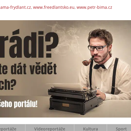
ama-frydlant.cz
,
www.freedlantsko.eu
,
www.petr-bima.cz
eportáže
Videoreportáže
Kultura
Sport