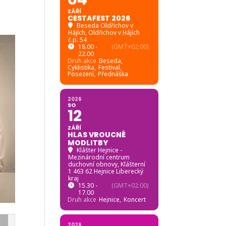
ZÁŘÍ
CESTAFEST 2026
Beseda Oldřichov v
Hájích
, Oldřichov v Hájích
č.p. 54
18.00 -
(GMT+02:00)
22.00
Druh akce
Beseda,
Cyklistika,
Festival,
Posezení,
Přednáška
2026
SO
12
ZÁŘÍ
HLAS VROUCNÉ
MODLITBY
Klášter Hejnice -
Mezinárodní centrum
duchovní obnovy
, Klášterní
1 463 62 Hejnice Liberecký
kraj
15.30 -
(GMT+02:00)
17.00
Druh akce
Hejnice,
Koncert
2026