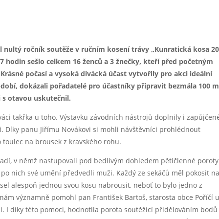
rie zde: https://flic.kr/s/aHsmGkz36L
il nultý ročník soutěže v ručním kosení trávy „Kunratická kosa 20
17 hodin sešlo celkem 16 ženců a 3 žnečky, kteří před početným
Krásné počasí a vysoká divácká účast vytvořily pro akci ideální
dobí, dokázali pořadatelé pro účastníky připravit bezmála 100 
 s otavou uskutečnil.
váci takřka u toho. Výstavku závodních nástrojů doplnily i zapůjčen
li. Díky panu Jiřímu Novákovi si mohli návštěvníci prohlédnout
o toulec na brousek z kravského rohu.
pořadí, v němž nastupovali pod bedlivým dohledem pětičlenné poroty
a po nich své umění předvedli muži. Každý ze sekáčů měl pokosit n
sel alespoň jednou svou kosu nabrousit, neboť to bylo jedno z
 nám významně pomohl pan František Bartoš, starosta obce Poříčí 
ci. I díky této pomoci, hodnotila porota soutěžící přidělováním bodů