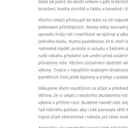
škále od jedné do desíti celkem v pěti kritérií
broušení, kvalita strniště a řádku a konečně i 
Všichni sekáči přistoupili ke klání se vší odp
potleskem přihlížejících. Porota měla nesnadný
opravdu hrály roli i maličkosti ve výstroji a 
jediného bodu. Nutno podotknout, že ti, kteří l
rozhodně stydět, protože si ostudu v žádném př
našli odvahu předvést své umění před ostatními
přinášíme níže. Všichni zúčastnění obdrželi od
výkony. Trojice s nejvyšším bodovým ohodnoce
pamětních listů ještě diplomy a trofeje v podob
Děkujeme Všem soutěžícím za účast a předveden
Věříme, že si sekáči z letošního zkušebního ro
výkonů v příštím roce. Budeme rovněž rádi, kdy
řad něžného pohlaví, aby i zde panovala větší 
hojná účast obecenstva i nálada, jež celou sou
Atmosféru ze samotného kosení Vám přinášíme p