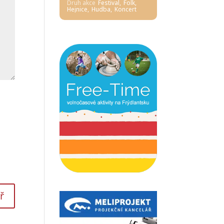
Druh akce
Festival,
Folk,
Hejnice,
Hudba,
Koncert