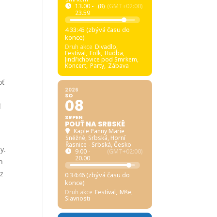
13.00 -
(8)
(GMT+02:00)
23.59
4:33:44 (zbývá času do
konce)
Druh akce
Divadlo,
Festival,
Folk,
Hudba,
l
Jindřichovice pod Smrkem,
Koncert,
Party,
Zábava
oť
2026
SO
08
í
SRPEN
POUŤ NA SRBSKÉ
Kaple Panny Marie
Sněžné, Srbská
, Horní
Řasnice - Srbská, Česko
y.
9.00 -
(GMT+02:00)
20.00
h
 z
0:34:45 (zbývá času do
konce)
a
Druh akce
Festival,
Mše,
Slavnosti