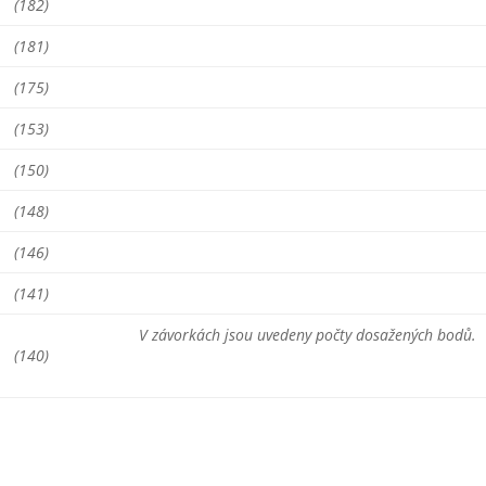
(182)
(181)
(175)
(153)
(150)
(148)
(146)
(141)
V závorkách jsou uvedeny počty dosažených bodů.
(140)