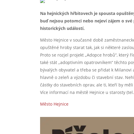
Na hejnických hřbitovech je spousta opuštěn
buď nejsou potomci nebo nejeví zájem o své
historických událostí.
Město Hejnice v současné době zaměstnanecké k
opuštěné hroby starat tak, jak si některé zaslou
Proto se rozjel projekt „Adopce hrobů“, který ř
také stát „adoptivním opatrovníkem“ těchto p
bývalých obyvatel a třeba se přidat k Milanovi 
hlavně o zeleň a výzdobu či stavební stav. Nehl
částky do stavebních oprav, ale ti, kteří by mě
Více informací na městě Hejnice u starosty (te
Město Hejnice