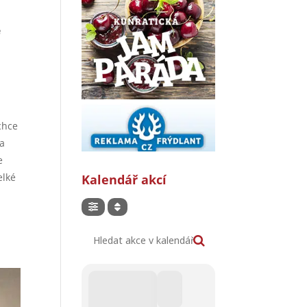
e
echce
 a
e
elké
Kalendář akcí
Hledat akce v kalendáři