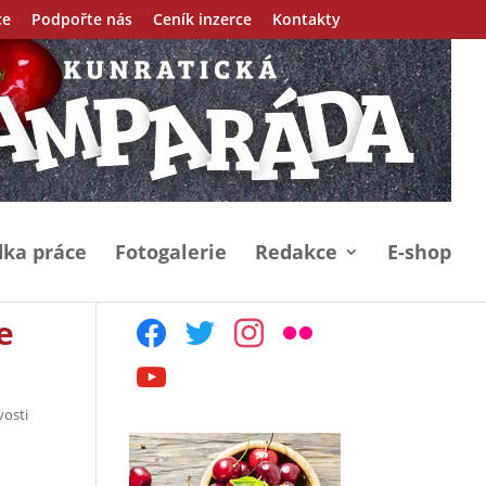
ce
Podpořte nás
Ceník inzerce
Kontakty
ka práce
Fotogalerie
Redakce
E-shop
e
facebook
twitter
instagram
flickr
youtube
vosti