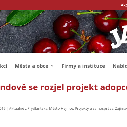
Ak
kcí
Města a obce
Firmy a instituce
Nabíd
andově se rozjel projekt adopc
2019
|
Aktuálně z Frýdlantska
,
Město Hejnice
,
Projekty a samospráva
,
Zajíma