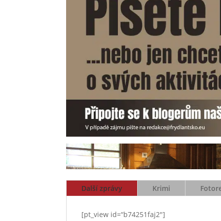
Další zprávy
Krimi
Fotor
[pt_view id=“b74251faj2″]