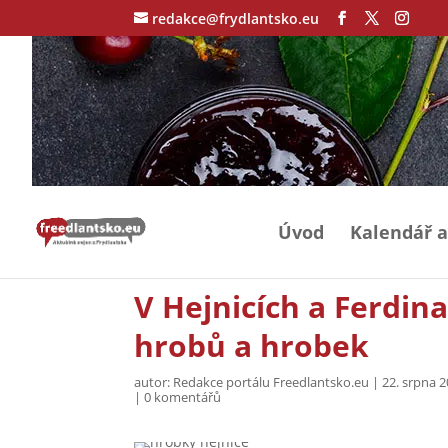
redakce@frydlantsko.eu
Úvod
Kalendář a
V Hejnicích a Ferdin
hrobů a hrobek
autor:
Redakce portálu Freedlantsko.eu
|
22. srpna 
|
0 komentářů