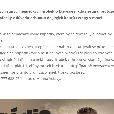
ých starých německých hrobek o které se nikdo nestará, protož
 předky z důvodu odsunutí do jiných koutů Evropy v rámci
rize nenachází volné kapacity, které by se dokázaliy o jednotlivé
ží.
ídí pan Milan Votava. A opět se zde nabízí otázka, jestli se někdo n
osledních odpočinkových míst dávných předků zdejších současných
a skupině dalších a o některou z hrobek či hrobů se starat? Jedná s
edají se plátci, kteří by museli hrobku platit, případně investovat v
li zájem se o tento druh vzpomínek trošku postarat.
l. 777 682 274) nebo u Milana Votavy.