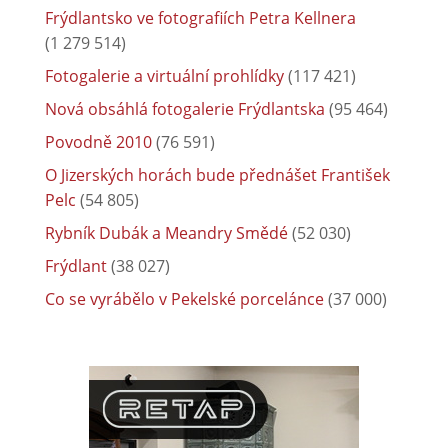
Frýdlantsko ve fotografiích Petra Kellnera
(1 279 514)
Fotogalerie a virtuální prohlídky
(117 421)
Nová obsáhlá fotogalerie Frýdlantska
(95 464)
Povodně 2010
(76 591)
O Jizerských horách bude přednášet František
Pelc
(54 805)
Rybník Dubák a Meandry Smědé
(52 030)
Frýdlant
(38 027)
Co se vyrábělo v Pekelské porcelánce
(37 000)