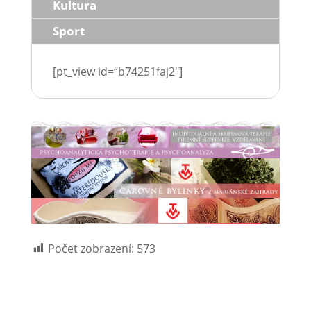
Kultura
Sport
[pt_view id=“b74251faj2″]
Počet zobrazení:
573