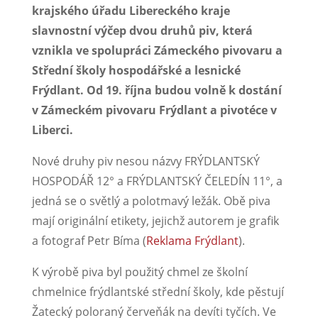
krajského úřadu Libereckého kraje
slavnostní výčep dvou druhů piv, která
vznikla ve spolupráci Zámeckého pivovaru a
Střední školy hospodářské a lesnické
Frýdlant. Od 19. října budou volně k dostání
v Zámeckém pivovaru Frýdlant a pivotéce v
Liberci.
Nové druhy piv nesou názvy FRÝDLANTSKÝ
HOSPODÁŘ 12° a FRÝDLANTSKÝ ČELEDÍN 11°, a
jedná se o světlý a polotmavý ležák. Obě piva
mají originální etikety, jejichž autorem je grafik
a fotograf Petr Bíma (
Reklama Frýdlant
).
K výrobě piva byl použitý chmel ze školní
chmelnice frýdlantské střední školy, kde pěstují
Žatecký poloraný červeňák na devíti tyčích. Ve