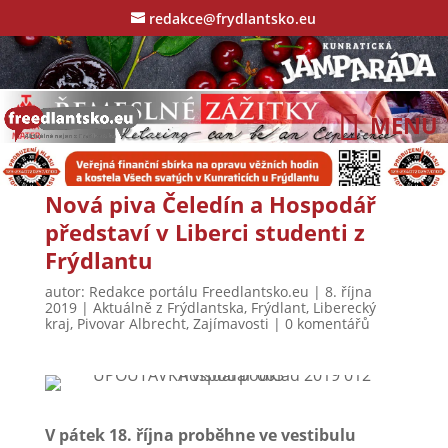
redakce@frydlantsko.eu
Nová piva Čeledín a Hospodář
představí v Liberci studenti z
Frýdlantu
autor:
Redakce portálu Freedlantsko.eu
|
8. října
2019
|
Aktuálně z Frýdlantska
,
Frýdlant
,
Liberecký
kraj
,
Pivovar Albrecht
,
Zajímavosti
|
0 komentářů
V pátek 18. října proběhne ve vestibulu