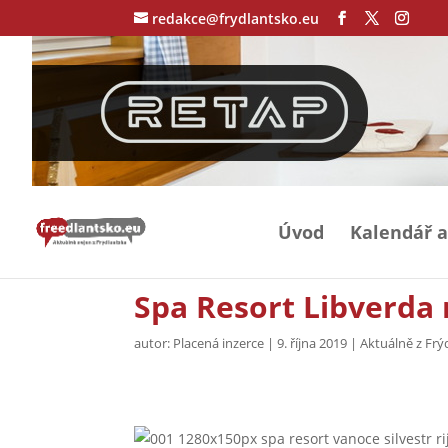
redakce@frydlantsko.eu
Úvod
Kalendář a
Spa Resort Libverda 
autor:
Placená inzerce
|
9. října 2019
|
Aktuálně z Frý