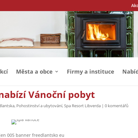
Ak
kcí
Města a obce
Firmy a instituce
Nabíd
nabízí Vánoční pobyt
dlantska
,
Pohostinství a ubytování
,
Spa Resort Libverda
|
0 komentářů