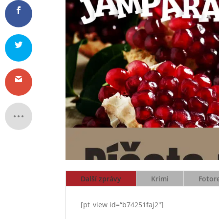
Další zprávy
Krimi
Fotor
[pt_view id=“b74251faj2″]