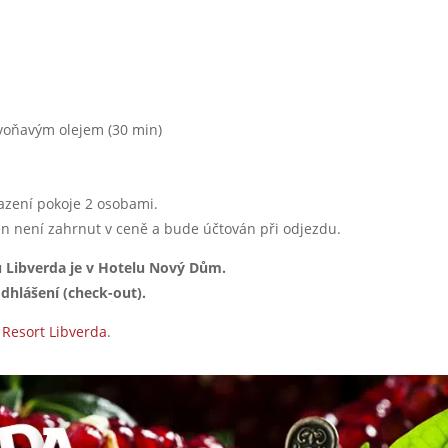
:
 voňavým olejem (30 min)
.
azení pokoje 2 osobami.
den není zahrnut v ceně a bude účtován při odjezdu.
u Libverda je v Hotelu Nový Dům.
odhlášení (check-out).
 Resort Libverda
.