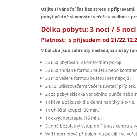
Užijte si vánoční čas bez stresu s přípravam
pobyt včetně slavnostní večeře a wellness pr
Délka pobytu: 3 noci / 5 nocí
Platnost:
s příjezdem od 21/22.12.2
V balíčku jsou zahrnuty následující služby (p
3x (5x) ubytování v komfortním pokoji
3x (5x) snídaně formou bufetu nebo kontinen
2x (4x) večeře formou bufetu (bez nápojů)
24.12. Štědrovečerní večeře (uvítací přípite
2x za pobyt sklenka vánočního punče nebo s
1x káva a zákusek dle denní nabídky (Po-Ne, 
1x uhličitá koupel (30 min.)
1x oxygenoterapie (15 min.)
Denně bezplatný vstup do Fitness centra s v
Wifi internetové připojení na pokoji i ve ve