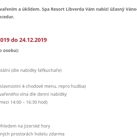
i, vařením a úklidem. Spa Resort Libverda Vám nabízí úžasný Váno
ocedur.
019 do 24.12.2019
ro osobu):
tální (dle nabídky šéfkuchaře)
k, slavnostní 4-chodové menu, repro hudba)
vařeného vína dle denní nabídky
mezi 14:00 – 16:30 hod)
ýhledem na Jizerské hory
řejných prostorách hotelu zdarma