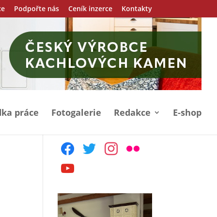
ce
Podpořte nás
Ceník inzerce
Kontakty
ka práce
Fotogalerie
Redakce
E-shop
facebook
twitter
instagram
flickr
youtube