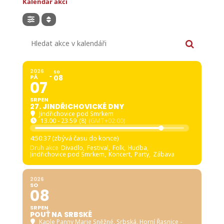
Kalendář akcí
Hledat akce v kalendáři
2026
SO
PÁ
08
07
SRPEN
27. JINDŘICHOVICKÉ DNY
Jindřichovice pod Smrkem
13.00 - 23.59
(8)
(GMT+02:00)
4:50:35 (zbývá času do konce)
Druh akce
Divadlo,
Festival,
Folk,
Hudba,
Jindřichovice pod Smrkem,
Koncert,
Party,
Zábava
2026
SO
08
SRPEN
POUŤ NA SRBSKÉ
Kaple Panny Marie Sněžné, Srbská
, Horní Řasnice -