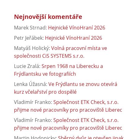
Nejnovější komentáře
Marek Strnad
:
Hejnické VínoHraní 2026
Petr Jeřábek
:
Hejnické VínoHraní 2026
Matyáš Holický
:
Volná pracovní místa ve
společnosti CiS SYSTEMS s.r.o.
Lucie Zralá
:
Srpen 1968 na Liberecku a
Frýdlantsku ve fotografiích
Lenka Úžasná
:
Ve Frýdlantu se znovu otevírá
kurz včelařství pro dospělé
Vladimír Franko
:
Společnost ETK Check, s.r.o.
přijme nové pracovníky pro pracoviště Liberec
Vladimír Franko
:
Společnost ETK Check, s.r.o.
přijme nové pracovníky pro pracoviště Liberec
Martin Hodonicky
:
Sběrný dvůr je otevřen jinak