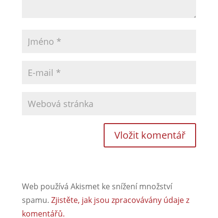
Web používá Akismet ke snížení množství
spamu.
Zjistěte, jak jsou zpracovávány údaje z
komentářů.