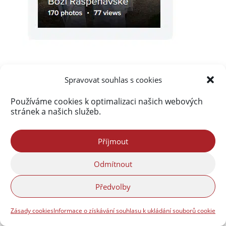
Spravovat souhlas s cookies
Používáme cookies k optimalizaci našich webových
stránek a našich služeb.
Akismet
zablokoval
290 060 spamů
Příjmout
Odmítnout
Předvolby
Zásady cookies
Informace o získávání souhlasu k ukládání souborů cookie