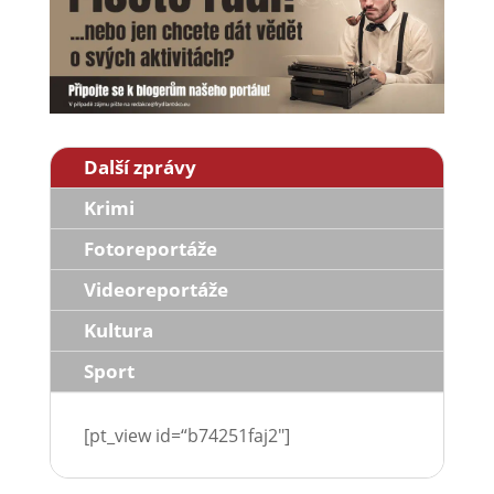
Další zprávy
Krimi
Fotoreportáže
Videoreportáže
Kultura
Sport
[pt_view id=“b74251faj2″]