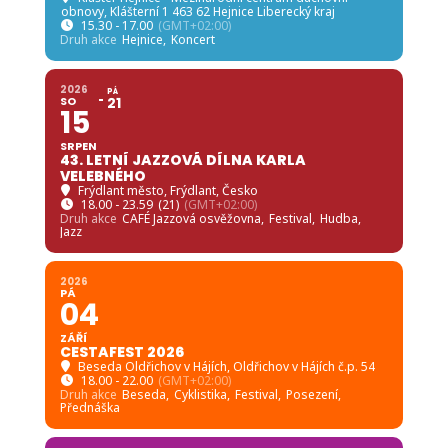
obnovy
, Klášterní 1 463 62 Hejnice Liberecký kraj
15.30 - 17.00
(GMT+02:00)
Druh akce
Hejnice,
Koncert
2026
PÁ
SO
21
15
SRPEN
43. LETNÍ JAZZOVÁ DÍLNA KARLA
VELEBNÉHO
Frýdlant město
, Frýdlant, Česko
18.00 - 23.59
(21)
(GMT+02:00)
Druh akce
CAFÉ Jazzová osvěžovna,
Festival,
Hudba,
Jazz
2026
PÁ
04
ZÁŘÍ
CESTAFEST 2026
Beseda Oldřichov v Hájích
, Oldřichov v Hájích č.p. 54
18.00 - 22.00
(GMT+02:00)
Druh akce
Beseda,
Cyklistika,
Festival,
Posezení,
Přednáška