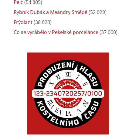
Pelc
(54 805)
Rybník Dubák a Meandry Smědé
(52 029)
Frýdlant
(38 023)
Co se vyrábělo v Pekelské porcelánce
(37 000)