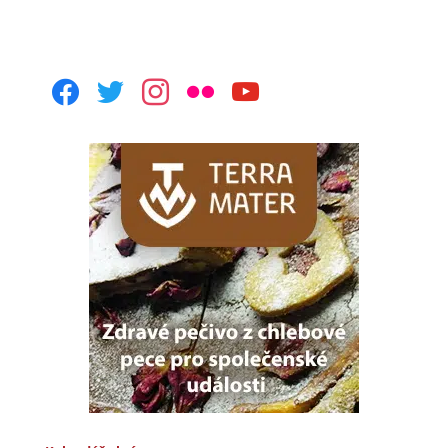
facebook
twitter
instagram
flickr
youtube