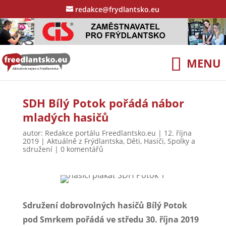
redakce@frydlantsko.eu
SDH Bílý Potok pořádá nábor
mladých hasičů
autor:
Redakce portálu Freedlantsko.eu
|
12. října
2019
|
Aktuálně z Frýdlantska
,
Děti
,
Hasiči
,
Spolky a
sdružení
|
0 komentářů
Sdružení dobrovolných hasičů Bílý Potok
pod Smrkem pořádá ve středu 30. října 2019