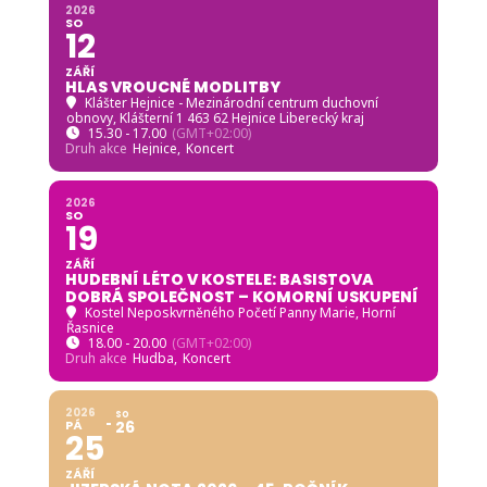
2026
SO
12
ZÁŘÍ
HLAS VROUCNÉ MODLITBY
Klášter Hejnice - Mezinárodní centrum duchovní
obnovy
, Klášterní 1 463 62 Hejnice Liberecký kraj
15.30 - 17.00
(GMT+02:00)
Druh akce
Hejnice,
Koncert
2026
SO
19
ZÁŘÍ
HUDEBNÍ LÉTO V KOSTELE: BASISTOVA
DOBRÁ SPOLEČNOST – KOMORNÍ USKUPENÍ
Kostel Neposkvrněného Početí Panny Marie, Horní
Řasnice
18.00 - 20.00
(GMT+02:00)
Druh akce
Hudba,
Koncert
2026
SO
PÁ
26
25
ZÁŘÍ