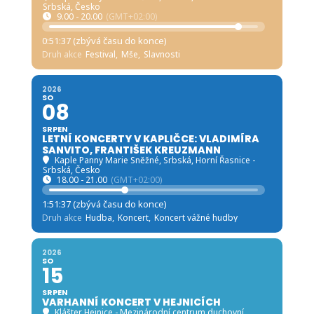
Srbská, Česko
9.00 - 20.00
(GMT+02:00)
0:51:35 (zbývá času do konce)
Druh akce
Festival,
Mše,
Slavnosti
2026
SO
08
SRPEN
LETNÍ KONCERTY V KAPLIČCE: VLADIMÍRA
SANVITO, FRANTIŠEK KREUZMANN
Kaple Panny Marie Sněžné, Srbská
, Horní Řasnice -
Srbská, Česko
18.00 - 21.00
(GMT+02:00)
1:51:35 (zbývá času do konce)
Druh akce
Hudba,
Koncert,
Koncert vážné hudby
2026
SO
15
SRPEN
VARHANNÍ KONCERT V HEJNICÍCH
Klášter Hejnice - Mezinárodní centrum duchovní