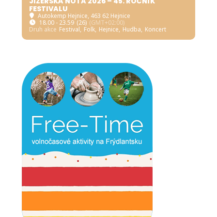
JIZERSKÁ NOTA 2026 – 45. ROČNÍK
FESTIVALU
Autokemp Hejnice
, 463 62 Hejnice
18.00 - 23.59
(26)
(GMT+02:00)
Druh akce
Festival,
Folk,
Hejnice,
Hudba,
Koncert