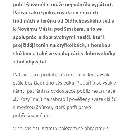
pohřešovaného muže nepodařilo vypátrat.
Pátrací akce pokračovala i v nočních
hodinách v terénu od Oldřichovského sedla
k Novému Městu pod Smrkem, a to ve
spolupráci s dobrovolnými hasiči, kteří
projíždějí terén na čtyřkolkách, s horskou
službou a také ve spolupráci s dobrovolníky
z řad obyvatel.
Pátrací akce probíhala včera celý den, avšak
stále bez kladného výsledku. Podařilo se však v
rámci pátrání na cyklostezce poblíž restaurace
„U Kozy“ najít na zábradlí pověšený svazek klíčů
s modrou šňůrou, který patří právě
pohřešovanému.
V souvislosti s tímto nálezem se obracíme s