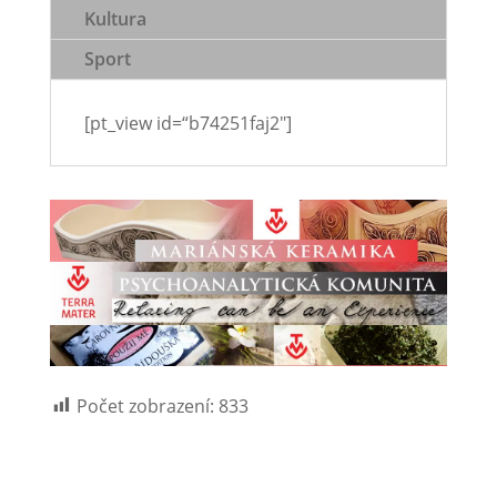
Kultura
Sport
[pt_view id=“b74251faj2″]
Počet zobrazení:
833