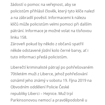
žádostí o pomoc na veřejnost, aby se
policistům přihlásil člověk, který tyto klíče nalezl
a na zábradlí pověsil. Informacemi k nálezu
klíčů může policistům velmi pomoci při dalším
pátrání. Informace je možné volat na tísňovou
linku 158.
Zároveň pokud by někdo z občanů spatřil
někde odstavené jízdní kolo černé barvy, ať i
tuto informaci předá policistům.
Liberečtí kriminalisté pátrají po pohřešovaném
70tiletém muži z Liberce, jehož pohřešování
oznámil jeho známý v sobotu 19. října 2019 na
Obvodním oddělení Policie České
republiky Liberci – Hejnice. Muž trpí
Parkinsonovou nemocí a pravděpodobně u