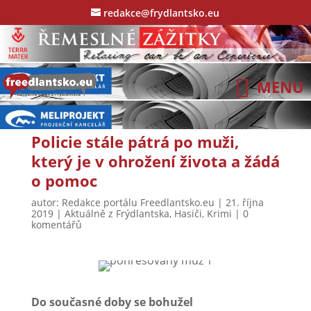
redakce@frydlantsko.eu
Policie stále pátrá po muži,
který je v ohrožení života a žádá
o pomoc
autor:
Redakce portálu Freedlantsko.eu
|
21. října
2019
|
Aktuálně z Frýdlantska
,
Hasiči
,
Krimi
|
0
komentářů
Do současné doby se bohužel