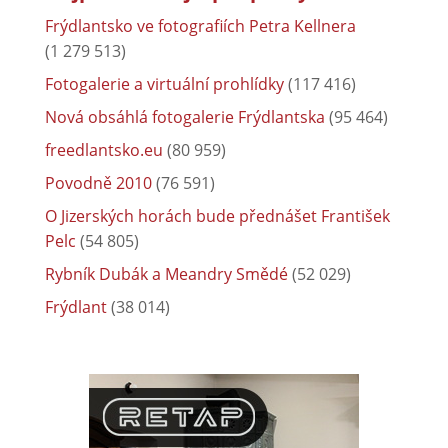
Frýdlantsko ve fotografiích Petra Kellnera
(1 279 513)
Fotogalerie a virtuální prohlídky
(117 416)
Nová obsáhlá fotogalerie Frýdlantska
(95 464)
freedlantsko.eu
(80 959)
Povodně 2010
(76 591)
O Jizerských horách bude přednášet František
Pelc
(54 805)
Rybník Dubák a Meandry Smědé
(52 029)
Frýdlant
(38 014)