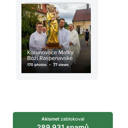
Akismet
zablokoval
289 931 spamů