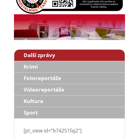
Další zprávy
Krimi
Fotoreportáže
Videoreportáže
Kultura
Sport
[pt_view id=“b74251faj2″]