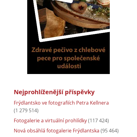
Nejprohlíženější příspěvky
Frýdlantsko ve fotografiích Petra Kellnera
(1 279 514)
Fotogalerie a virtuální prohlídky
(117 424)
Nová obsáhlá fotogalerie Frýdlantska
(95 464)