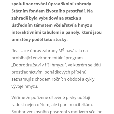
spolufinancování úprav školní zahrady
Státním fondem životního prostředí. Na
zahradě byla vybudována stezka s
ústředním tématem včelařství a hmyz s
interaktivními tabulemi a panely, které jsou
umístěny podél této stezky.
Realizace úprav zahrady MŠ navázala na
probíhající environmentální program
„Dobrodružství v říši hmyzu“, ve kterém se děti
prostřednictvím pohádkových příběhů
seznamují s chodem ročních období a cykly
vývoje hmyzu.
Věříme že pořízené dřevěné prvky udělají
radost nejen dětem, ale i paním učitelkám.
Soubor venkovního posezení s motivem včelího