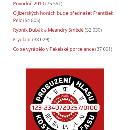
Povodně 2010
(76 591)
O Jizerských horách bude přednášet František
Pelc
(54 805)
Rybník Dubák a Meandry Smědé
(52 030)
Frýdlant
(38 029)
Co se vyrábělo v Pekelské porcelánce
(37 001)