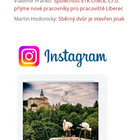
Vladimír Franko
:
Společnost ETK Check, s.r.o.
přijme nové pracovníky pro pracoviště Liberec
Martin Hodonicky
:
Sběrný dvůr je otevřen jinak