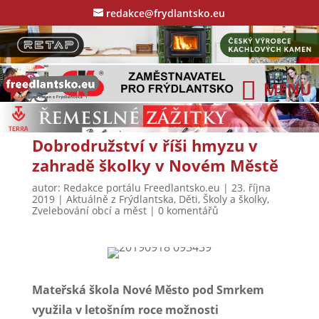
redakce@frydlantsko.eu
Dobrodružství v říši hmyzu v
zahradě školky v Novém Městě
autor:
Redakce portálu Freedlantsko.eu
|
23. října
2019
|
Aktuálně z Frýdlantska
,
Děti
,
Školy a školky
,
Zvelebování obcí a měst
|
0 komentářů
Mateřská škola Nové Město pod Smrkem
využila v letošním roce možnosti