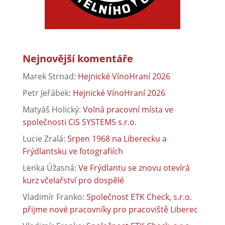
Nejnovější komentáře
Marek Strnad
:
Hejnické VínoHraní 2026
Petr Jeřábek
:
Hejnické VínoHraní 2026
Matyáš Holický
:
Volná pracovní místa ve
společnosti CiS SYSTEMS s.r.o.
Lucie Zralá
:
Srpen 1968 na Liberecku a
Frýdlantsku ve fotografiích
Lenka Úžasná
:
Ve Frýdlantu se znovu otevírá
kurz včelařství pro dospělé
Vladimír Franko
:
Společnost ETK Check, s.r.o.
přijme nové pracovníky pro pracoviště Liberec