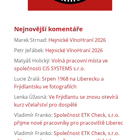
Nejnovější komentáře
Marek Strnad
:
Hejnické VínoHraní 2026
Petr Jeřábek
:
Hejnické VínoHraní 2026
Matyáš Holický
:
Volná pracovní místa ve
společnosti CiS SYSTEMS s.r.o.
Lucie Zralá
:
Srpen 1968 na Liberecku a
Frýdlantsku ve fotografiích
Lenka Úžasná
:
Ve Frýdlantu se znovu otevírá
kurz včelařství pro dospělé
Vladimír Franko
:
Společnost ETK Check, s.r.o.
přijme nové pracovníky pro pracoviště Liberec
Vladimír Franko
:
Společnost ETK Check, s.r.o.