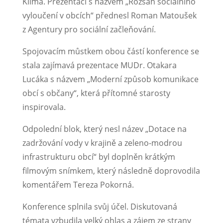
Klíma. Prezentaci s názvem „Rozsah sociálního
vyloučení v obcích“ přednesl Roman Matoušek
z Agentury pro sociální začleňování.
Spojovacím můstkem obou částí konference se
stala zajímavá prezentace MUDr. Otakara
Lucáka s názvem „Moderní způsob komunikace
obcí s občany“, která přítomné starosty
inspirovala.
Odpolední blok, který nesl název „Dotace na
zadržování vody v krajině a zeleno-modrou
infrastrukturu obcí“ byl doplněn krátkým
filmovým snímkem, který následně doprovodila
komentářem Tereza Pokorná.
Konference splnila svůj účel. Diskutovaná
témata vzbudila velký ohlas a zájem ze strany