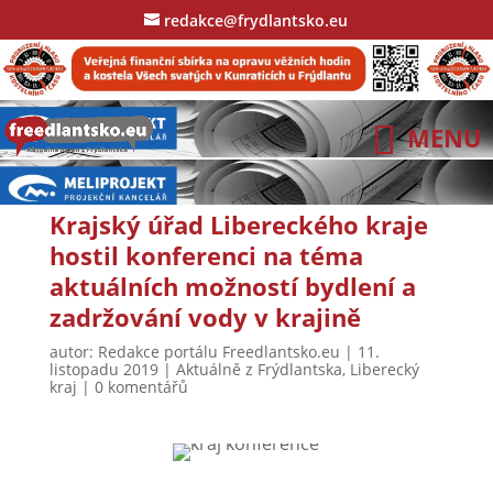
redakce@frydlantsko.eu
Krajský úřad Libereckého kraje
hostil konferenci na téma
aktuálních možností bydlení a
zadržování vody v krajině
autor:
Redakce portálu Freedlantsko.eu
|
11.
listopadu 2019
|
Aktuálně z Frýdlantska
,
Liberecký
kraj
|
0 komentářů