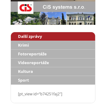
Další zprávy
Krimi
Fotoreportáže
Videoreportáže
Kultura
Sport
[pt_view id=“b74251faj2″]