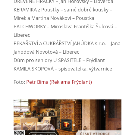
DŘEVĚNÉ HRAČKY – Jan Hořovský – Libverda
KERAMIKA z Poustky – samé dobré kousky –
Mirek a Martina Novákovi – Poustka
PATCHWORKY – Miroslava Františka Šulcová –
Liberec
PEKAŘSTVÍ a CUKRÁŘSTVÍ JAHŮDKA s.r.o. – Jana
Jahodová Novotová – Liberec
Dům pro seniory U SPASITELE – Frýdlant
KAMILA SKOPOVÁ – spisovatelka, výtvarnice
Foto:
Petr Bíma
(Reklama Frýdlant)