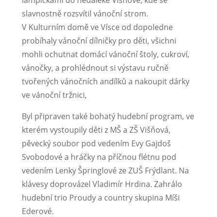
lampičkami do nedaleké Višňové, kde se
slavnostně rozsvítil vánoční strom.
V Kulturním domě ve Vísce od dopoledne
probíhaly vánoční dílničky pro děti, všichni
mohli ochutnat domácí vánoční štoly, cukroví,
vánočky, a prohlédnout si výstavu ručně
tvořených vánočních andílků a nakoupit dárky
ve vánoční tržnici,
Byl připraven také bohatý hudební program, ve
kterém vystoupily děti z MŠ a ZŠ Višňová,
pěvecký soubor pod vedením Evy Gajdoš
Svobodové a hráčky na příčnou flétnu pod
vedením Lenky Špringlové ze ZUŠ Frýdlant. Na
klávesy doprovázel Vladimír Hrdina. Zahrálo
hudební trio Proudy a country skupina Míši
Ederové.