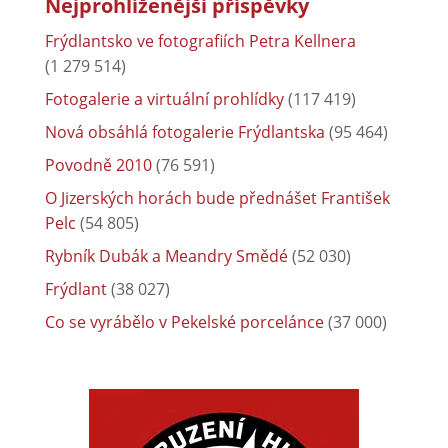
Nejprohlíženější příspěvky
Frýdlantsko ve fotografiích Petra Kellnera
(1 279 514)
Fotogalerie a virtuální prohlídky
(117 419)
Nová obsáhlá fotogalerie Frýdlantska
(95 464)
Povodně 2010
(76 591)
O Jizerských horách bude přednášet František
Pelc
(54 805)
Rybník Dubák a Meandry Smědé
(52 030)
Frýdlant
(38 027)
Co se vyrábělo v Pekelské porcelánce
(37 000)