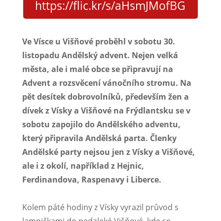
https://flic.kr/s/aHsmJMofBG
Ve Vísce u Višňové proběhl v sobotu 30.
listopadu Andělský advent. Nejen velká
města, ale i malé obce se připravují na
Advent a rozsvěcení vánočního stromu. Na
pět desítek dobrovolníků, především žen a
dívek z Vísky a Višňové na Frýdlantsku se v
sobotu zapojilo do Andělského adventu,
který připravila Andělská parta. Členky
Andělské party nejsou jen z Vísky a Višňové,
ale i z okolí, například z Hejnic,
Ferdinandova, Raspenavy i Liberce.
Kolem páté hodiny z Vísky vyrazil průvod s