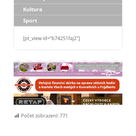
Kultura
Sport
[pt_view id=“b74251faj2″]
Počet zobrazení:
771