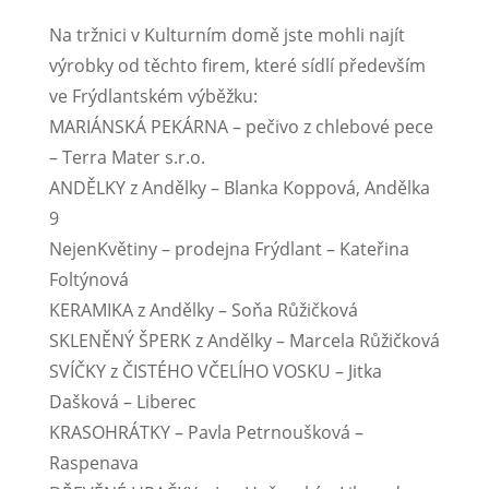
Na tržnici v Kulturním domě jste mohli najít
výrobky od těchto firem, které sídlí především
ve Frýdlantském výběžku:
MARIÁNSKÁ PEKÁRNA – pečivo z chlebové pece
– Terra Mater s.r.o.
ANDĚLKY z Andělky – Blanka Koppová, Andělka
9
NejenKvětiny – prodejna Frýdlant – Kateřina
Foltýnová
KERAMIKA z Andělky – Soňa Růžičková
SKLENĚNÝ ŠPERK z Andělky – Marcela Růžičková
SVÍČKY z ČISTÉHO VČELÍHO VOSKU – Jitka
Dašková – Liberec
KRASOHRÁTKY – Pavla Petrnoušková –
Raspenava