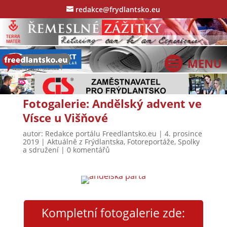
redakce@frydlantsko.eu
Fotogalerie: Andělský advent ve
Vísce u Višňové
autor:
Redakce portálu Freedlantsko.eu
|
4. prosince
2019
|
Aktuálně z Frýdlantska
,
Fotoreportáže
,
Spolky
a sdružení
|
0 komentářů
Kompletní fotogalerie zde: