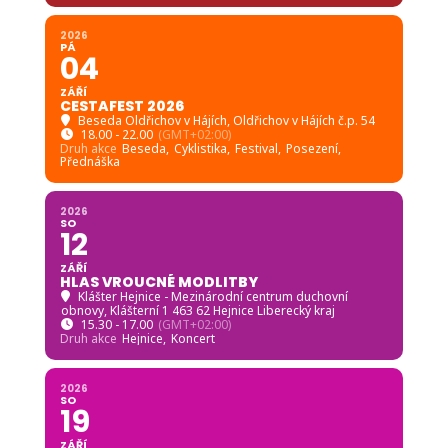
2026
PÁ
04
ZÁŘÍ
CESTAFEST 2026
Beseda Oldřichov v Hájích
, Oldřichov v Hájích č.p. 54
18.00 - 22.00
(GMT+02:00)
Druh akce
Beseda,
Cyklistika,
Festival,
Posezení,
Přednáška
2026
SO
12
ZÁŘÍ
HLAS VROUCNÉ MODLITBY
Klášter Hejnice - Mezinárodní centrum duchovní
obnovy
, Klášterní 1 463 62 Hejnice Liberecký kraj
15.30 - 17.00
(GMT+02:00)
Druh akce
Hejnice,
Koncert
2026
SO
19
ZÁŘÍ