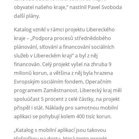
obyvatel našeho kraje,“ nastínil Pavel Svoboda
další plány.
Katalog vznikl v rámci projektu Libereckého
kraje – „Podpora procesů střednědobého
plánování, síťování a financování sociálních
služeb v Libereckém kraji“ a byl z něj
financován. Celý projekt vyšel na zhruba 9
milionů korun, a většina z něj byla hrazena
Evropským sociálním fondem, Operačním
programem Zaměstnanost. Liberecký kraj měl
spoluúčast 5 procent z celé částky, na projekt
přispěl i stát. Náklady pro samotnou mobilní
aplikaci se pohybují kolem 400 tisíc korun.
„Katalog s mobilní aplikací jsou takovou
třešničkou na dortu, která tento projekt