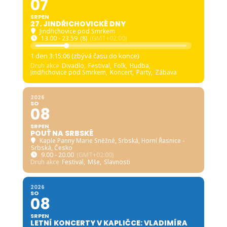
07
SRPEN
27. JINDŘICHOVICKÉ DNY
Jindřichovice pod Smrkem
13.00 - 23.59
(8)
(GMT+02:00)
1 den 3:15:05 (zbývá času do konce)
Druh akce
Divadlo,
Festival,
Folk,
Hudba,
Jindřichovice pod Smrkem,
Koncert,
Party,
Zábava
2026
SO
08
SRPEN
POUŤ NA SRBSKÉ
Kaple Panny Marie Sněžné, Srbská
, Horní Řasnice -
Srbská, Česko
9.00 - 20.00
(GMT+02:00)
Druh akce
Festival,
Mše,
Slavnosti
2026
SO
08
SRPEN
LETNÍ KONCERTY V KAPLIČCE: VLADIMÍRA