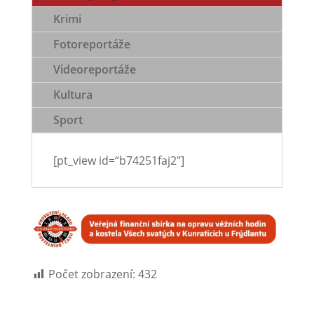
Krimi
Fotoreportáže
Videoreportáže
Kultura
Sport
[pt_view id=“b74251faj2″]
Počet zobrazení:
432