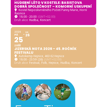
HUDEBNÍ LÉTO V KOSTELE: BASISTOVA
DOBRÁ SPOLEČNOST – KOMORNÍ USKUPENÍ
Kostel Neposkvrněného Početí Panny Marie, Horní
Řasnice
18.00 - 20.00
(GMT+02:00)
Druh akce
Hudba,
Koncert
2026
SO
PÁ
26
25
ZÁŘÍ
JIZERSKÁ NOTA 2026 – 45. ROČNÍK
FESTIVALU
Autokemp Hejnice
, 463 62 Hejnice
18.00 - 23.59
(26)
(GMT+02:00)
Druh akce
Festival,
Folk,
Hejnice,
Hudba,
Koncert