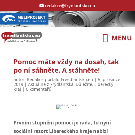
redakce@frydlantsko.eu
Pomoc máte vždy na dosah, tak
po ní sáhněte. A stáhněte!
autor:
Redakce portálu Freedlantsko.eu
|
5. prosince
2019
|
Aktuálně z Frýdlantska
,
Důležité
,
Liberecký
kraj
|
0 komentářů
Prvním stupněm pomoci je rada, tu nyní
sociální rezort Libereckého kraje nabízí