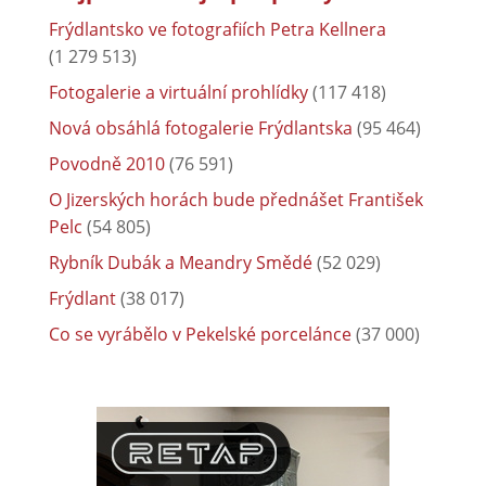
Frýdlantsko ve fotografiích Petra Kellnera
(1 279 513)
Fotogalerie a virtuální prohlídky
(117 418)
Nová obsáhlá fotogalerie Frýdlantska
(95 464)
Povodně 2010
(76 591)
O Jizerských horách bude přednášet František
Pelc
(54 805)
Rybník Dubák a Meandry Smědé
(52 029)
Frýdlant
(38 017)
Co se vyrábělo v Pekelské porcelánce
(37 000)