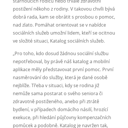
stárnoucích rodičů nebo trvalé zdravotní
postižení někoho z rodiny. V takovou chvíli bývá
dobrá rada, kam se obrátit s prosbou o pomoc,
nad zlato. Pomáhat orientovat se v nabídce
sociálních služeb umožní lidem, kteří se ocitnou
ve složité situaci, Katalog sociálních služeb.
„Pro toho, kdo dosud žádnou sociální službu
nepotřeboval, by právě náš katalog a mobilní
aplikace měly představovat první pomoc. První
nasměrování do služby, která je dané osobě
nejblíže. Třeba v situaci, kdy se rodina již
nemůže sama postarat o svého seniora či
zdravotně postiženého, anebo při ztrátě
bydlení, v případech domácího násilí, hrozící
exekuce, při hledání půjčovny kompenzačních
pomůcek a podobně. Katalog je navržen tak,