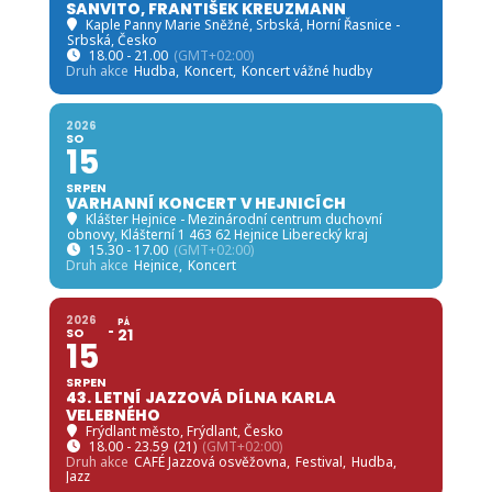
SANVITO, FRANTIŠEK KREUZMANN
Kaple Panny Marie Sněžné, Srbská
, Horní Řasnice -
Srbská, Česko
18.00 - 21.00
(GMT+02:00)
Druh akce
Hudba,
Koncert,
Koncert vážné hudby
2026
SO
15
SRPEN
VARHANNÍ KONCERT V HEJNICÍCH
Klášter Hejnice - Mezinárodní centrum duchovní
obnovy
, Klášterní 1 463 62 Hejnice Liberecký kraj
15.30 - 17.00
(GMT+02:00)
Druh akce
Hejnice,
Koncert
2026
PÁ
SO
21
15
SRPEN
43. LETNÍ JAZZOVÁ DÍLNA KARLA
VELEBNÉHO
Frýdlant město
, Frýdlant, Česko
18.00 - 23.59
(21)
(GMT+02:00)
Druh akce
CAFÉ Jazzová osvěžovna,
Festival,
Hudba,
Jazz