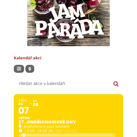
Kalendář akcí
Hledat akce v kalendáři
2026
SO
PÁ
08
07
SRPEN
27. JINDŘICHOVICKÉ DNY
Jindřichovice pod Smrkem
13.00 - 23.59
(8)
(GMT+02:00)