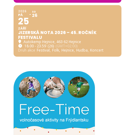
2026
SO
PÁ
26
25
ZÁŘÍ
JIZERSKÁ NOTA 2026 – 45. ROČNÍK
FESTIVALU
Autokemp Hejnice
, 463 62 Hejnice
18.00 - 23.59
(26)
(GMT+02:00)
Druh akce
Festival,
Folk,
Hejnice,
Hudba,
Koncert