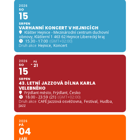
2026
SO
15
SRPEN
VARHANNÍ KONCERT V HEJNICÍCH
Klášter Hejnice - Mezinárodní centrum duchovní
obnovy
, Klášterní 1 463 62 Hejnice Liberecký kraj
15.30 - 17.00
(GMT+02:00)
Druh akce
Hejnice,
Koncert
2026
PÁ
SO
21
15
SRPEN
43. LETNÍ JAZZOVÁ DÍLNA KARLA
VELEBNÉHO
Frýdlant město
, Frýdlant, Česko
18.00 - 23.59
(21)
(GMT+02:00)
Druh akce
CAFÉ Jazzová osvěžovna,
Festival,
Hudba,
Jazz
2026
PÁ
04
ZÁŘÍ