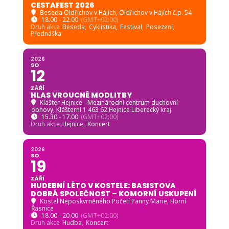
CESTAFEST 2026
Beseda Oldřichov v Hájích
, Oldřichov v Hájích č.p. 54
18.00 - 22.00
(GMT+02:00)
Druh akce
Beseda,
Cyklistika,
Festival,
Posezení,
Přednáška
2026
SO
12
ZÁŘÍ
HLAS VROUCNÉ MODLITBY
Klášter Hejnice - Mezinárodní centrum duchovní
obnovy
, Klášterní 1 463 62 Hejnice Liberecký kraj
15.30 - 17.00
(GMT+02:00)
Druh akce
Hejnice,
Koncert
2026
SO
19
ZÁŘÍ
HUDEBNÍ LÉTO V KOSTELE: BASISTOVA
DOBRÁ SPOLEČNOST – KOMORNÍ USKUPENÍ
Kostel Neposkvrněného Početí Panny Marie, Horní
Řasnice
18.00 - 20.00
(GMT+02:00)
Druh akce
Hudba,
Koncert