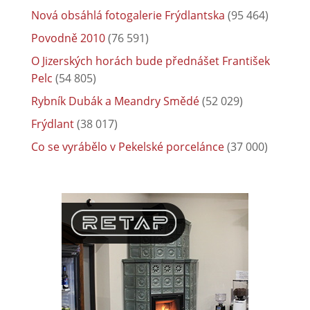
Nová obsáhlá fotogalerie Frýdlantska
(95 464)
Povodně 2010
(76 591)
O Jizerských horách bude přednášet František
Pelc
(54 805)
Rybník Dubák a Meandry Smědé
(52 029)
Frýdlant
(38 017)
Co se vyrábělo v Pekelské porcelánce
(37 000)