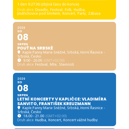
1 den 9:27:34 (zbývá času do konce)
Druh akce
Divadlo,
Festival,
Folk,
Hudba,
Jindřichovice pod Smrkem,
Koncert,
Party,
Zábava
2026
SO
08
SRPEN
POUŤ NA SRBSKÉ
Kaple Panny Marie Sněžné, Srbská
, Horní Řasnice -
Srbská, Česko
9.00 - 20.00
(GMT+02:00)
Druh akce
Festival,
Mše,
Slavnosti
2026
SO
08
SRPEN
LETNÍ KONCERTY V KAPLIČCE: VLADIMÍRA
SANVITO, FRANTIŠEK KREUZMANN
Kaple Panny Marie Sněžné, Srbská
, Horní Řasnice -
Srbská, Česko
18.00 - 21.00
(GMT+02:00)
Druh akce
Hudba,
Koncert,
Koncert vážné hudby