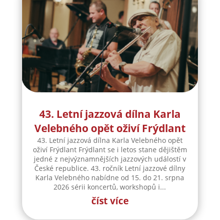
43. Letní jazzová dílna Karla
Velebného opět oživí Frýdlant
43. Letní jazzová dílna Karla Velebného opět
oživí Frýdlant Frýdlant se i letos stane dějištěm
jedné z nejvýznamnějších jazzových událostí v
České republice. 43. ročník Letní jazzové dílny
Karla Velebného nabídne od 15. do 21. srpna
2026 sérii koncertů, workshopů i...
číst více