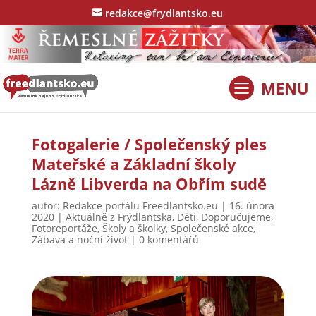
redakce@frydlantsko.eu
Fotogalerie / Společenský ples
Mateřské a Základní školy
Lázně Libverda na Obřím sudě
autor:
Redakce portálu Freedlantsko.eu
|
16. února
2020
|
Aktuálně z Frýdlantska
,
Děti
,
Doporučujeme
,
Fotoreportáže
,
Školy a školky
,
Společenské akce
,
Zábava a noční život
|
0 komentářů