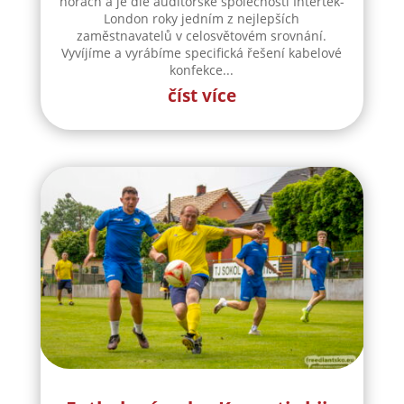
horách a je dle auditorské společnosti Intertek-
London roky jedním z nejlepších
zaměstnavatelů v celosvětovém srovnání.
Vyvíjíme a vyrábíme specifická řešení kabelové
konfekce...
číst více