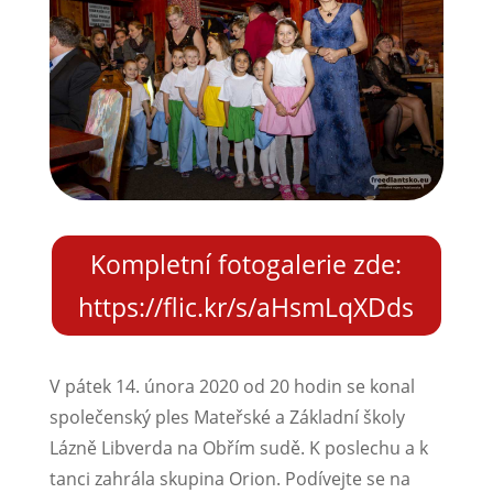
Kompletní fotogalerie zde:
https://flic.kr/s/aHsmLqXDds
V pátek 14. února 2020 od 20 hodin se konal
společenský ples Mateřské a Základní školy
Lázně Libverda na Obřím sudě. K poslechu a k
tanci zahrála skupina Orion. Podívejte se na