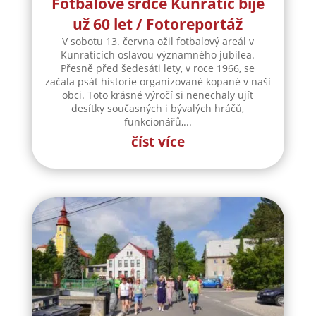
Fotbalové srdce Kunratic bije
už 60 let / Fotoreportáž
V sobotu 13. června ožil fotbalový areál v
Kunraticích oslavou významného jubilea.
Přesně před šedesáti lety, v roce 1966, se
začala psát historie organizované kopané v naší
obci. Toto krásné výročí si nenechaly ujít
desítky současných i bývalých hráčů,
funkcionářů,...
číst více