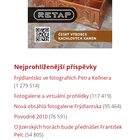
Nejprohlíženější příspěvky
Frýdlantsko ve fotografiích Petra Kellnera
(1 279 514)
Fotogalerie a virtuální prohlídky
(117 419)
Nová obsáhlá fotogalerie Frýdlantska
(95 464)
Povodně 2010
(76 591)
O Jizerských horách bude přednášet František
Pelc
(54 805)