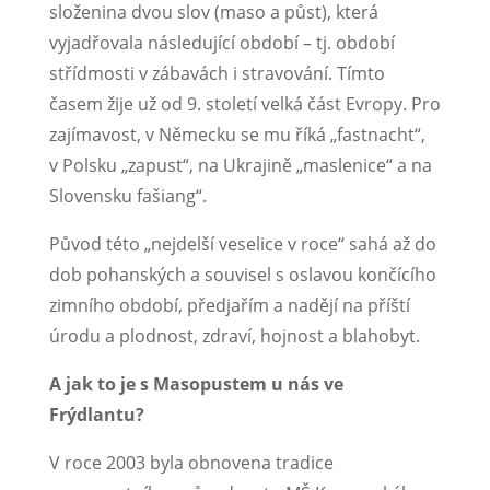
složenina dvou slov (maso a půst), která
vyjadřovala následující období – tj. období
střídmosti v zábavách i stravování. Tímto
časem žije už od 9. století velká část Evropy. Pro
zajímavost, v Německu se mu říká „fastnacht“,
v Polsku „zapust“, na Ukrajině „maslenice“ a na
Slovensku fašiang“.
Původ této „nejdelší veselice v roce“ sahá až do
dob pohanských a souvisel s oslavou končícího
zimního období, předjařím a nadějí na příští
úrodu a plodnost, zdraví, hojnost a blahobyt.
A jak to je s Masopustem u nás ve
Frýdlantu?
V roce 2003 byla obnovena tradice