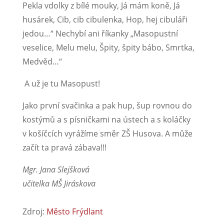
Pekla vdolky z bílé mouky, Já mám koně, Já
husárek, Cib, cib cibulenka, Hop, hej cibuláři
jedou…“ Nechybí ani říkanky „Masopustní
veselice, Melu melu, Špity, špity bábo, Smrtka,
Medvěd…“
A už je tu Masopust!
Jako první svačinka a pak hup, šup rovnou do
kostýmů a s písničkami na ústech a s koláčky
v košíčcích vyrážíme směr ZŠ Husova. A může
začít ta pravá zábava!!!
Mgr. Jana Slejšková
učitelka MŠ Jiráskova
Zdroj:
Město Frýdlant