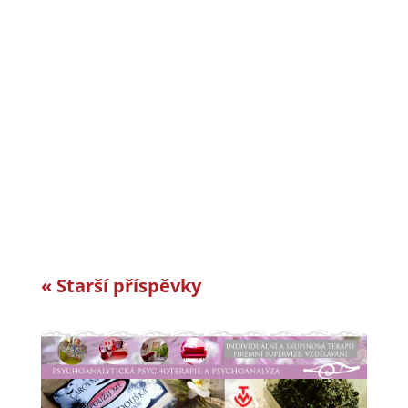
CiS systems s.r.o. je již téměř 30 let inovativním
a úspěšným rodinným podnikem v Jizerských
horách a je dle auditorské společnosti Intertek-
London roky jedním z nejlepších
zaměstnavatelů v celosvětovém srovnání.
Vyvíjíme a vyrábíme specifická řešení kabelové
konfekce...
« Starší příspěvky