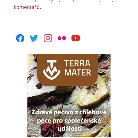
komentářů.
facebook
twitter
instagram
flickr
youtube