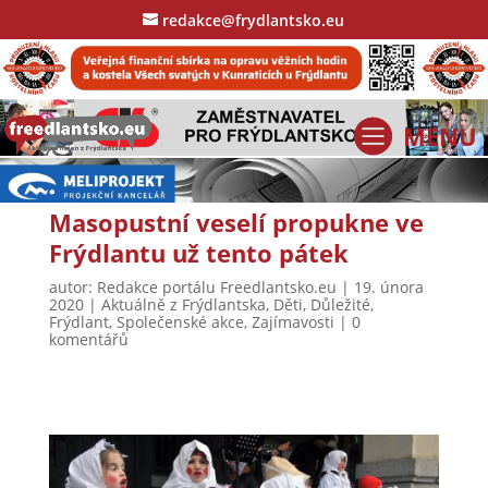
redakce@frydlantsko.eu
Masopustní veselí propukne ve
Frýdlantu už tento pátek
autor:
Redakce portálu Freedlantsko.eu
|
19. února
2020
|
Aktuálně z Frýdlantska
,
Děti
,
Důležité
,
Frýdlant
,
Společenské akce
,
Zajímavosti
|
0
komentářů