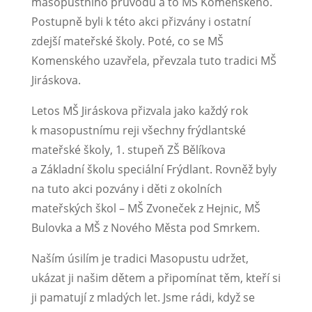
masopustního průvodu a to MŠ Komenského.
Postupně byli k této akci přizvány i ostatní
zdejší mateřské školy. Poté, co se MŠ
Komenského uzavřela, převzala tuto tradici MŠ
Jiráskova.
Letos MŠ Jiráskova přizvala jako každý rok
k masopustnímu reji všechny frýdlantské
mateřské školy, 1. stupeň ZŠ Bělíkova
a Základní školu speciální Frýdlant. Rovněž byly
na tuto akci pozvány i děti z okolních
mateřských škol – MŠ Zvoneček z Hejnic, MŠ
Bulovka a MŠ z Nového Města pod Smrkem.
Naším úsilím je tradici Masopustu udržet,
ukázat ji našim dětem a připomínat těm, kteří si
ji pamatují z mladých let. Jsme rádi, když se