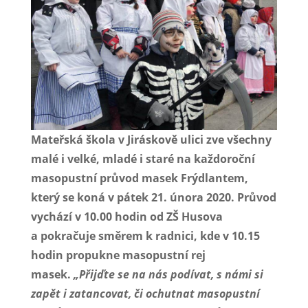
Mateřská škola v Jiráskově ulici zve všechny
malé i velké, mladé i staré na každoroční
masopustní průvod masek Frýdlantem,
který se koná v pátek 21. února 2020. Průvod
vychází v 10.00 hodin od ZŠ Husova
a pokračuje směrem k radnici, kde v 10.15
hodin propukne masopustní rej
masek.
„Přijďte se na nás podívat, s námi si
zapět i zatancovat, či ochutnat masopustní