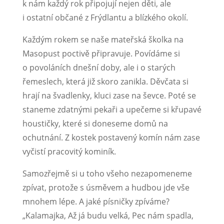
k nám každý rok připojují nejen děti, ale
i ostatní občané z Frýdlantu a blízkého okolí.
Každým rokem se naše mateřská školka na
Masopust poctivě připravuje. Povídáme si
o povoláních dnešní doby, ale i o starých
řemeslech, která již skoro zanikla. Děvčata si
hrají na švadlenky, kluci zase na ševce. Poté se
staneme zdatnými pekaři a upečeme si křupavé
houstičky, které si doneseme domů na
ochutnání. Z kostek postavený komín nám zase
vyčistí pracovitý kominík.
Samozřejmě si u toho všeho nezapomeneme
zpívat, protože s úsměvem a hudbou jde vše
mnohem lépe. A jaké písničky zpíváme?
„Kalamajka, Až já budu velká, Pec nám spadla,