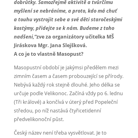
dobrůtky. Samozřejmě aktivitě a tvůrčímu
myšlení se nebráníme, a proto, kdo má chuť
a touhu vystrojit sebe a své děti staročeskými
kostýmy, přidejte se k nám. Budeme z toho
nadšeni,“
zve za organizátory učitelka MŠ
Jiráskova Mgr. Jana Slejšková.
A co je to vlastně Masopust?
Masopustní období je jakýmsi předělem mezi
zimním časem a časem probouzející se přírody.
Nebývá každý rok stejně dlouhé. Jeho délka se
určuje podle Velikonoc. Začíná vždy po 6. lednu
(Tři králové) a končívá v úterý před Popeleční
středou, po níž nastává čtyřicetidenní
předvelikonoční půst.
Český název není třeba vysvětlovat. Je to