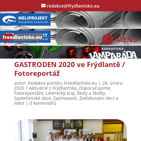
redakce@frydlantsko.eu
GASTRODEN 2020 ve Frýdlantě /
Fotoreportáž
autor:
Redakce portálu Freedlantsko.eu
|
28. února
2020
|
Aktuálně z Frýdlantska
,
Doporučujeme
,
Fotoreportáže
,
Liberecký kraj
,
Školy a školky
,
Společenské akce
,
Zajímavosti
,
Zvelebování obcí a
měst
|
0 komentářů