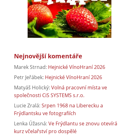
Nejnovější komentáře
Marek Strnad
:
Hejnické VínoHraní 2026
Petr Jeřábek
:
Hejnické VínoHraní 2026
Matyáš Holický
:
Volná pracovní místa ve
společnosti CiS SYSTEMS s.r.o.
Lucie Zralá
:
Srpen 1968 na Liberecku a
Frýdlantsku ve fotografiích
Lenka Úžasná
:
Ve Frýdlantu se znovu otevírá
kurz včelařství pro dospělé