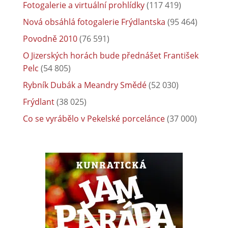
Fotogalerie a virtuální prohlídky
(117 419)
Nová obsáhlá fotogalerie Frýdlantska
(95 464)
Povodně 2010
(76 591)
O Jizerských horách bude přednášet František
Pelc
(54 805)
Rybník Dubák a Meandry Smědé
(52 030)
Frýdlant
(38 025)
Co se vyrábělo v Pekelské porcelánce
(37 000)