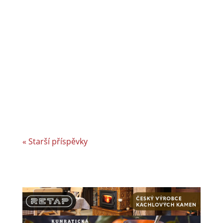
a úspěšným rodinným podnikem v Jizerských
horách a je dle auditorské společnosti Intertek-
London roky jedním z nejlepších
zaměstnavatelů v celosvětovém srovnání.
Vyvíjíme a vyrábíme specifická řešení kabelové
konfekce...
« Starší příspěvky