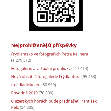
Nejprohlíženější příspěvky
Frýdlantsko ve fotografiích Petra Kellnera
(1 279 512)
Fotogalerie a virtuální prohlídky
(117 414)
Nová obsáhlá fotogalerie Frýdlantska
(95 463)
freedlantsko.eu
(80 959)
Povodně 2010
(76 590)
O Jizerských horách bude přednášet František
Pelc
(54 805)