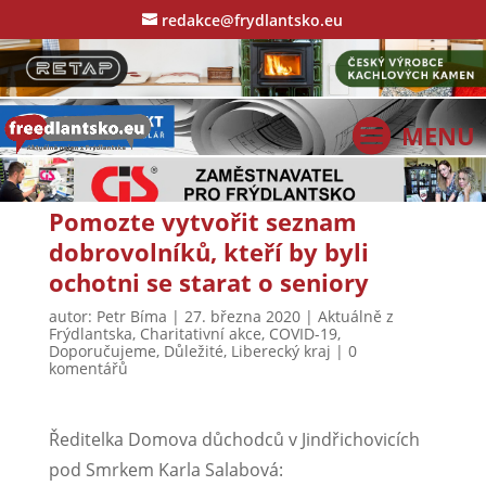
redakce@frydlantsko.eu
Pomozte vytvořit seznam
dobrovolníků, kteří by byli
ochotni se starat o seniory
autor:
Petr Bíma
|
27. března 2020
|
Aktuálně z
Frýdlantska
,
Charitativní akce
,
COVID-19
,
Doporučujeme
,
Důležité
,
Liberecký kraj
|
0
komentářů
Ředitelka Domova důchodců v Jindřichovicích
pod Smrkem Karla Salabová: