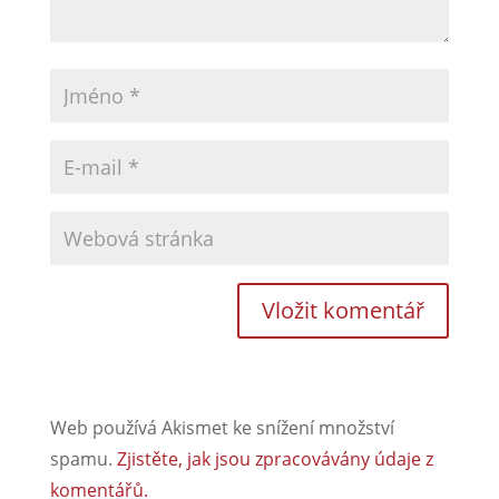
Web používá Akismet ke snížení množství
spamu.
Zjistěte, jak jsou zpracovávány údaje z
komentářů.