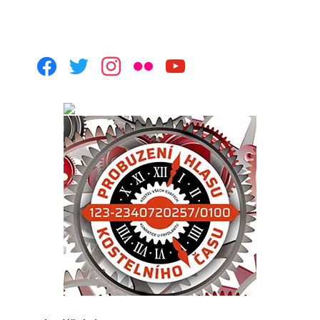
facebook
twitter
instagram
flickr
youtube