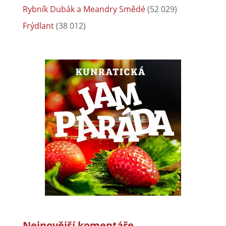
Rybník Dubák a Meandry Smědé
(52 029)
Frýdlant
(38 012)
Nejnovější komentáře