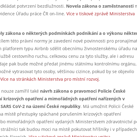
dkládat potvrzení bezdlužnosti.
Novela zákona o zaměstnanosti
evidence Úřadu práce ČR on-line.
Více v tiskové zprávě Ministerstva
ly zákona o některých podmínkách podnikání a o výkonu někte
cílem této právní normy je zavedení nové povinnosti pro pronajíma
ích platforem typu Airbnb sdělit obecnímu živnostenskému úřadu n
užbě cestovního ruchu, celkovou cenu za tyto služby, ale i adresu
é údaje pak bude možné předat jinému státnímu kontrolnímu orgánu,
možné vytrasovat tyto osoby, většinou cizince, pokud by se objevilo
.
Více na stránkách Ministerstva pro místní rozvoj
.
í nouze zamířil také
návrh zákona o pravomoci Policie České
ení krizových opatření a mimořádných opatření nařízených v
u SARS CoV-2 na území České republiky
. Má umožnit Policii České
 na místě přestupky spáchané porušením krizových opatření
ebo mimořádných opatření vydaných Ministerstvem zdravotnictví p
 strážníci tak budou moci na místě pokutovat hříšníky i v případech
ních řízeních.
Více v tiskové zprávě Ministerstva vnitra
.