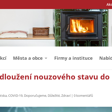
Ak
kcí
Města a obce
Firmy a instituce
Nabíd
odloužení nouzového stavu do
ntska
,
COVID-19
,
Doporučujeme
,
Důležité
,
Zdraví
|
0 komentářů