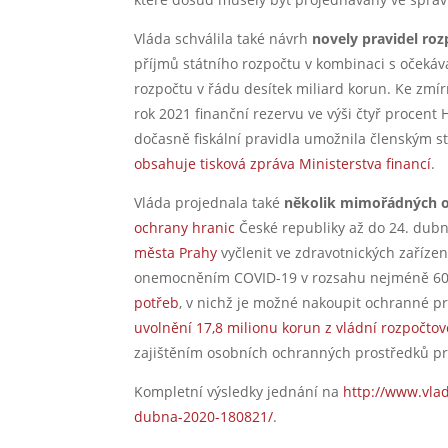
Vláda schválila také návrh
novely pravidel ro
příjmů státního rozpočtu v kombinaci s očeká
rozpočtu v řádu desítek miliard korun. Ke zmí
rok 2021 finanční rezervu ve výši čtyř procent
dočasně fiskální pravidla umožnila členským s
obsahuje tisková zpráva Ministerstva financí
.
Vláda projednala také
několik mimořádných o
ochrany hranic
České republiky až do 24. dub
města Prahy
vyčlenit ve zdravotnických zařízen
onemocněním COVID-19 v rozsahu nejméně 60 
potřeb
, v nichž je možné nakoupit ochranné pr
uvolnění 17,8 milionu korun z vládní rozpočtov
zajištěním osobních ochranných prostředků pr
Kompletní výsledky jednání na
http://www.vlad
dubna-2020-180821/
.