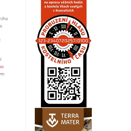
ního
ro
í
í
ho
ným