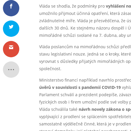
Vláda se shodla, že podmínky pro
vyhlášení n
umožnilo přijmout účinná opatření, která zásad
zvládnutelné míře. Vláda je přesvědčena, že 
dalších 30 dnů. Ke stejnému názoru dospěl i Ú
mimořádné schůzi svolané na 7. dubna, aby umo
Vláda poslancům na mimořádnou schůzi předlož
stavu legislativní nouze. Jedná se o kroky, k
vyrovnat s důsledky přijatých mimořádných o
společnost.
Ministerstvo financí například navrhlo prostř
úvěrů v souvislosti s pandemií COVID-19
vyhlá
Parlament schválí a prezident podepíše, záva
fyzických osob i firem umožní podle své volby p
Vláda schválila také
návrh novely zákona o sp
vyplývající z prodlení se splácením spotřebit
samostatně výdělečně činné, která je v prodle