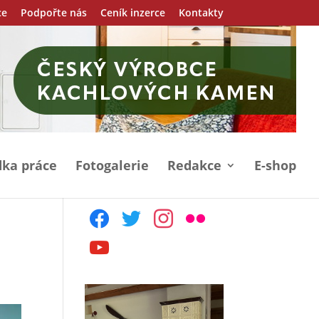
ce
Podpořte nás
Ceník inzerce
Kontakty
ka práce
Fotogalerie
Redakce
E-shop
facebook
twitter
instagram
flickr
youtube