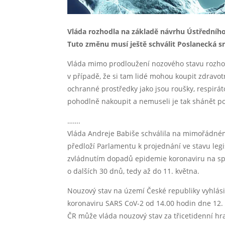
Vláda rozhodla na základě návrhu Ústředního
Tuto změnu musí ještě schválit Poslanecká s
Vláda mimo prodloužení nozového stavu rozhod
v případě, že si tam lidé mohou koupit zdravot
ochranné prostředky jako jsou roušky, respirát
pohodlně nakoupit a nemuseli je tak shánět po
…….
Vláda Andreje Babiše schválila na mimořádném
předloží Parlamentu k projednání ve stavu legi
zvládnutím dopadů epidemie koronaviru na spo
o dalších 30 dnů, tedy až do 11. května.
Nouzový stav na území České republiky vyhlási
koronaviru SARS CoV-2 od 14.00 hodin dne 12.
ČR může vláda nouzový stav za třicetidenní h