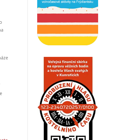
o
na
náze
í
je