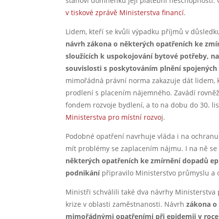
stanoví domněnku její platební neschopnosti. 
v tiskové zprávě Ministerstva financí
.
Lidem, kteří se kvůli výpadku příjmů v důsledku
návrh zákona o některých opatřeních ke zmí
sloužících k uspokojování bytové potřeby, n
souvislosti s poskytováním plnění spojených
mimořádná právní norma zakazuje dát lidem, kte
prodlení s placením nájemného. Zavádí rovněž
fondem rozvoje bydlení, a to na dobu do 30. l
Ministerstva pro místní rozvo
j.
Podobné opatření navrhuje vláda i na ochran
mít problémy se zaplacením nájmu. I na ně se
některých opatřeních ke zmírnění dopadů ep
podnikání
připravilo Ministerstvo průmyslu a
Ministři schválili také dva návrhy Ministerstva
krize v oblasti zaměstnanosti. Návrh
zákona o 
mimořádnými opatřeními při epidemii v roce