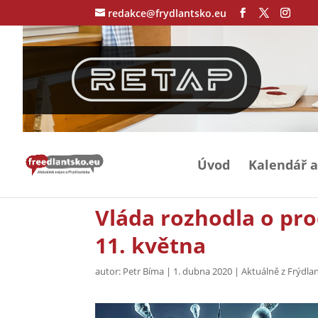
redakce@frydlantsko.eu
Úvod
Kalendář a
Vláda rozhodla o pr
11. května
autor:
Petr Bíma
|
1. dubna 2020
|
Aktuálně z Frýdla