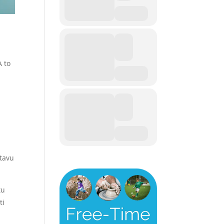
A to
tavu
tu
ti
.