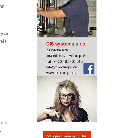
má
rých
tele
a
odle
,