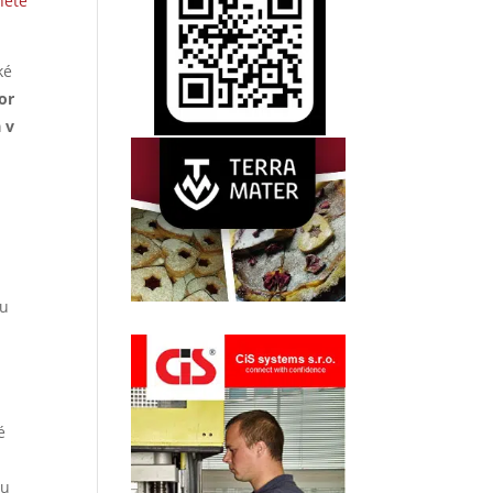
nete
ké
or
 v
ou
é
ou