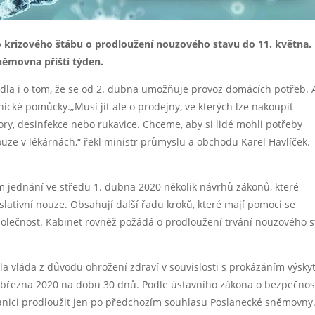
 krizového štábu o prodloužení nouzového stavu do 11. května.
němovna příští týden.
la i o tom, že se od 2. dubna umožňuje provoz domácích potřeb. 
nické pomůcky.„Musí jít ale o prodejny, ve kterých lze nakoupit
ory, desinfekce nebo rukavice. Chceme, aby si lidé mohli potřeby
uze v lékárnách,“ řekl ministr průmyslu a obchodu Karel Havlíček.
 jednání ve středu 1. dubna 2020 několik návrhů zákonů, které
slativní nouze. Obsahují další řadu kroků, které mají pomoci se
lečnost. Kabinet rovněž požádá o prodloužení trvání nouzového s
la vláda z důvodu ohrožení zdraví v souvislosti s prokázáním výsky
 března 2020 na dobu 30 dnů. Podle ústavního zákona o bezpečnos
ranici prodloužit jen po předchozím souhlasu Poslanecké sněmovny