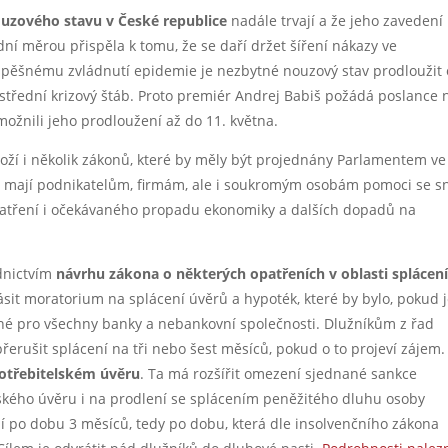
ouzového stavu v České republice
nadále trvají a že jeho zavedení
ní měrou přispěla k tomu, že se daří držet šíření nákazy ve
úspěšnému zvládnutí epidemie je nezbytné nouzový stav prodloužit 
střední krizový štáb. Proto premiér Andrej Babiš požádá poslance 
žnili jeho prodloužení až do 11. května.
í i několik zákonů, které by měly být projednány Parlamentem ve
teré mají podnikatelům, firmám, ale i soukromým osobám pomoci se s
patření i očekávaného propadu ekonomiky a dalších dopadů na
ednictvím
návrhu zákona o některých opatřeních v oblasti splácen
sit moratorium na splácení úvěrů a hypoték, které by bylo, pokud 
zné pro všechny banky a nebankovní společnosti. Dlužníkům z řad
řerušit splácení na tři nebo šest měsíců, pokud o to projeví zájem.
otřebitelském úvěru
. Ta má rozšířit omezení sjednané sankce
elského úvěru i na prodlení se splácením peněžitého dluhu osoby
ní po dobu 3 měsíců, tedy po dobu, která dle insolvenčního zákona