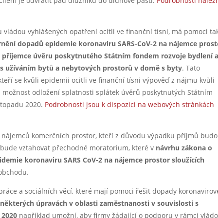
Cílem je odvrátit pád dlužníků do dluhové pasti.
Podrobnosti nalez
 vládou vyhlášených opatření ocitli ve finanční tísni, má pomoci ta
rnění dopadů epidemie koronaviru SARS-CoV-2 na nájemce prost
a příjemce úvěru poskytnutého Státním fondem rozvoje bydlení a
 s užíváním bytů a nebytových prostorů v domě s byty
. Tato
ří se kvůli epidemii ocitli ve finanční tísni výpověď z nájmu kvůli
 možnost odložení splatnosti splátek úvěrů poskytnutých Státním
istopadu 2020.
Podrobnosti jsou k dispozici na webových stránkách
u nájemců komerčních prostor, kteří z důvodu výpadku příjmů bud
 bude vztahovat přechodné moratorium, které v
návrhu zákona o
idemie koronaviru SARS CoV-2 na nájemce prostor sloužících
 obchodu.
 práce a sociálních věcí, které mají pomoci řešit dopady koronavirov
některých úpravách v oblasti zaměstnanosti v souvislosti s
 2020
například umožní, aby firmy žádající o podporu v rámci vlád