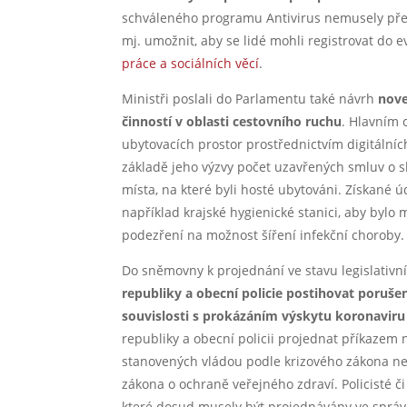
schváleného programu Antivirus nemusely pře
mj. umožnit, aby se lidé mohli registrovat do 
práce a sociálních věcí
.
Ministři poslali do Parlamentu také návrh
nove
činností v oblasti cestovního ruchu
. Hlavním 
ubytovacích prostor prostřednictvím digitáln
základě jeho výzvy počet uzavřených smluv o sl
místa, na které byli hosté ubytováni. Získan
například krajské hygienické stanici, aby bylo 
podezření na možnost šíření infekční choroby
Do sněmovny k projednání ve stavu legislativn
republiky a obecní policie postihovat poruš
souvislosti s prokázáním výskytu koronavir
republiky a obecní policii projednat příkazem
stanovených vládou podle krizového zákona n
zákona o ochraně veřejného zdraví. Policisté či
které dosud musely být projednávány ve správ