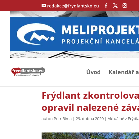
redakce@frydlantsko.eu
Úvod
Kalendář a
Frýdlant zkontrolova
opravil nalezené zá
autor:
Petr Bíma
|
29. dubna 2020
|
Aktuálně z Frýdl