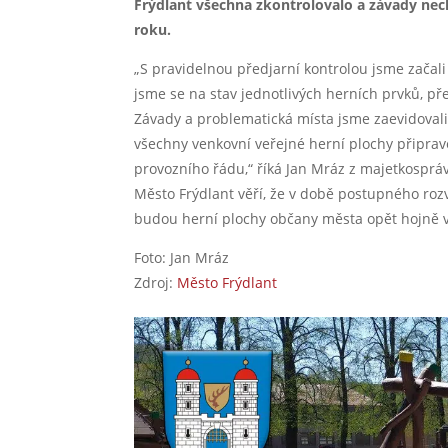
Frýdlant všechna zkontrolovalo a závady nec
roku.
„S pravidelnou předjarní kontrolou jsme začali 
jsme se na stav jednotlivých herních prvků, p
Závady a problematická místa jsme zaevidoval
všechny venkovní veřejné herní plochy připr
provozního řádu,“ říká Jan Mráz z majetkospr
Město Frýdlant věří, že v době postupného rozv
budou herní plochy občany města opět hojně 
Foto: Jan Mráz
Zdroj:
Město Frýdlant