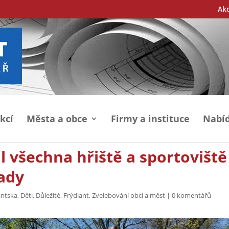
Ak
kcí
Města a obce
Firmy a instituce
Nabíd
l všechna hřiště a sportoviště
vady
antska
,
Děti
,
Důležité
,
Frýdlant
,
Zvelebování obcí a měst
|
0 komentářů