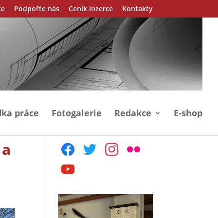
ce
Podpořte nás
Ceník inzerce
Kontakty
ka práce
Fotogalerie
Redakce
E-shop
 a
facebook
twitter
instagram
flickr
youtube