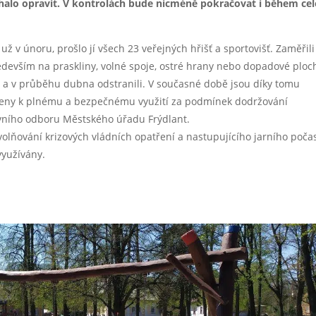
halo opravit. V kontrolách bude nicméně pokračovat i během ce
už v únoru, prošlo jí všech 23 veřejných hřišť a sportovišť. Zaměřili
ředevším na pra
skliny, volné spoje, ostré hrany nebo dopadové ploc
i a v průběhu dubna odstranili. V současné době jsou díky tomu
aveny k plnému a bezpečnému využití za podmínek dodržování
ávního odboru Městského úřadu Frýdlant.
olňování krizových vládních opatření a nastupujícího jarního poča
využívány.