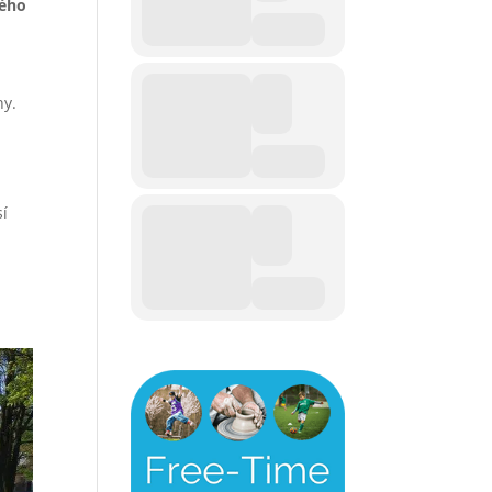
lého
hy.
sí