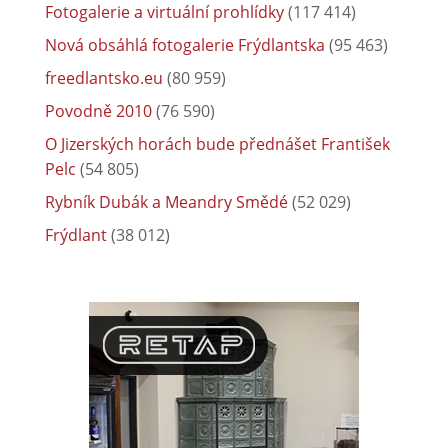
Fotogalerie a virtuální prohlídky
(117 414)
Nová obsáhlá fotogalerie Frýdlantska
(95 463)
freedlantsko.eu
(80 959)
Povodně 2010
(76 590)
O Jizerských horách bude přednášet František
Pelc
(54 805)
Rybník Dubák a Meandry Smědé
(52 029)
Frýdlant
(38 012)