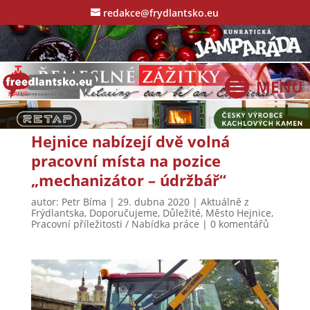
redakce@frydlantsko.eu
Hejnice nabízejí dvě volná
pracovní místa na pozice
„mechanizátor – údržbář“
autor:
Petr Bíma
|
29. dubna 2020
|
Aktuálně z
Frýdlantska
,
Doporučujeme
,
Důležité
,
Město Hejnice
,
Pracovní příležitosti / Nabídka práce
|
0 komentářů