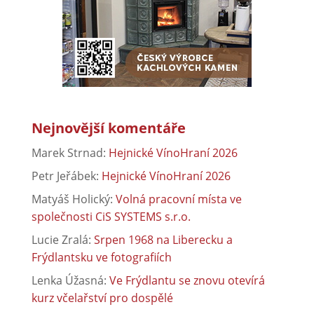
Nejnovější komentáře
Marek Strnad
:
Hejnické VínoHraní 2026
Petr Jeřábek
:
Hejnické VínoHraní 2026
Matyáš Holický
:
Volná pracovní místa ve
společnosti CiS SYSTEMS s.r.o.
Lucie Zralá
:
Srpen 1968 na Liberecku a
Frýdlantsku ve fotografiích
Lenka Úžasná
:
Ve Frýdlantu se znovu otevírá
kurz včelařství pro dospělé