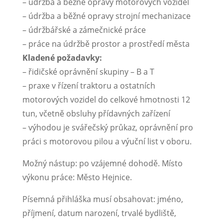
– údržba a běžné opravy motorových vozidel
– údržba a běžné opravy strojní mechanizace
– údržbářské a zámečnické práce
– práce na údržbě prostor a prostředí města
Kladené požadavky:
– řidičské oprávnění skupiny – B a T
– praxe v řízení traktoru a ostatních
motorových vozidel do celkové hmotnosti 12
tun, včetně obsluhy přídavných zařízení
– výhodou je svářečský průkaz, oprávnění pro
práci s motorovou pilou a výuční list v oboru.
Možný nástup: po vzájemné dohodě. Místo
výkonu práce: Město Hejnice.
Písemná přihláška musí obsahovat: jméno,
příjmení, datum narození, trvalé bydliště,