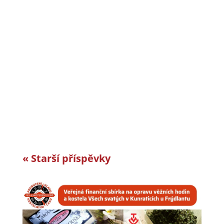
CiS systems s.r.o. je již téměř 30 let inovativním
a úspěšným rodinným podnikem v Jizerských
horách a je dle auditorské společnosti Intertek-
London roky jedním z nejlepších
zaměstnavatelů v celosvětovém srovnání.
Vyvíjíme a vyrábíme specifická řešení kabelové
konfekce...
« Starší příspěvky