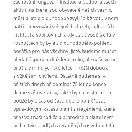
zachování fungování institucí a podporu všech
aktivit, na které jsou obyvatelé našich vesnic,
měst a kraje dlouhodobě zvyklí a k životu v něm
patří. Omezování veřejných služeb, kulturních
institucí a sportovních aktivit z důvodů škrtů v
rozpočtech by byla z dlouhodobého pohledu
porážka pro nás všechny. Jistě, budeme muset
hledat úspory na každém kroku, ale naše země
prošla v minulých sto letech i těžší dobou a
složitějšími chvílemi. Ostatně budeme si v
příštích dnech připomínat 75 let od konce
druhé světové války, takže by naše starosti a
potíže bylo čas od času dobré poměřovat
opravdovými katastrofami a tragédiemi, které
prožívali naši rodiče a prarodiče a skutečným
hrdinstvím padlých a zraněných osvoboditelů.