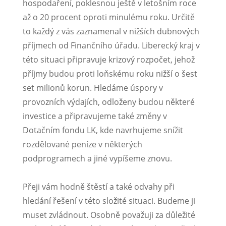
hospodaření, poklesnou ještě v letošním roce
až o 20 procent oproti minulému roku. Určitě
to každý z vás zaznamenal v nižších dubnových
příjmech od Finančního úřadu. Liberecký kraj v
této situaci připravuje krizový rozpočet, jehož
příjmy budou proti loňskému roku nižší o šest
set milionů korun. Hledáme úspory v
provozních výdajích, odloženy budou některé
investice a připravujeme také změny v
Dotačním fondu LK, kde navrhujeme snížit
rozdělované peníze v některých
podprogramech a jiné vypíšeme znovu.
Přeji vám hodně štěstí a také odvahy při
hledání řešení v této složité situaci. Budeme ji
muset zvládnout. Osobně považuji za důležité