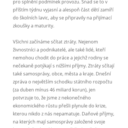
pro splnění podmínek provozu. Snad se to v
příštím týdnu vyjasní a alespoň část dětí zamíří
do školních lavic, aby se připravily na přijímací
zkoušky a maturity.
Všichni začínáme sčítat ztráty. Nejenom
živnostníci a podnikatelé, ale také lidé, kteří
nemohou chodit do práce a jejichž rodiny se
nečekaně potýkají s nižšími příjmy. Ztráty sčítají
také samosprávy, obce, města a kraje. Dnešní
zpráva o největším schodku státního rozpočtu
(za duben mínus 46 miliard korun), jen
potvrzuje to, že jsme z nekonečného
ekonomického růstu přešli plynule do krize,
kterou nikdo z nás nepamatuje. Daňové příjmy,
na kterých mají samosprávy založené svoje