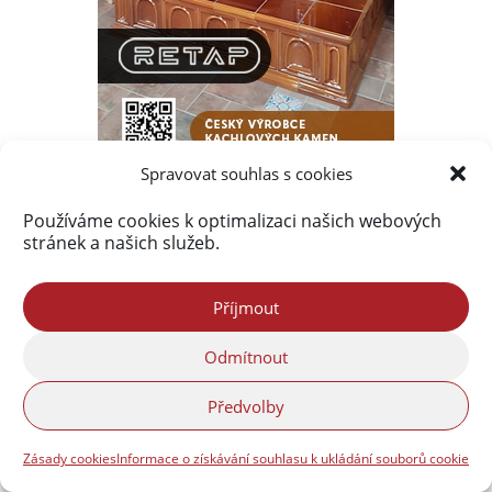
Spravovat souhlas s cookies
Používáme cookies k optimalizaci našich webových
Nejprohlíženější příspěvky
stránek a našich služeb.
Frýdlantsko ve fotografiích Petra Kellnera
(1 279 513)
Příjmout
Fotogalerie a virtuální prohlídky
(117 419)
Odmítnout
Nová obsáhlá fotogalerie Frýdlantska
(95 464)
Předvolby
Povodně 2010
(76 591)
O Jizerských horách bude přednášet František
Zásady cookies
Informace o získávání souhlasu k ukládání souborů cookie
Pelc
(54 805)