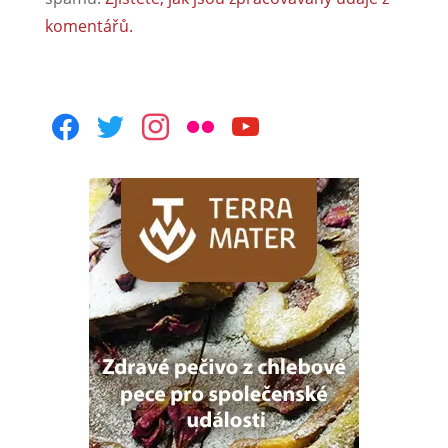
komentářů.
facebook
twitter
instagram
flickr
youtube