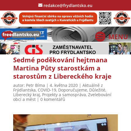
redakce@frydlantsko.eu
Sedmé poděkování hejtmana
Martina Půty starostkám a
starostům z Libereckého kraje
autor:
Petr Bíma
|
4. května 2020
|
Aktuálně z
Frýdlantska
,
COVID-19
,
Doporučujeme
,
Důležité
,
Liberecký kraj
,
Projekty a samospráva
,
Zvelebování
obcí a měst
|
0 komentářů