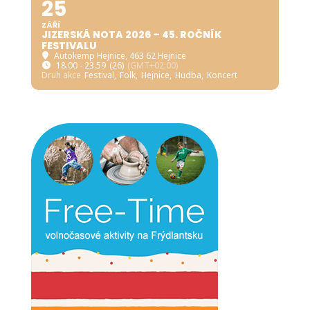
25
ZÁŘÍ
JIZERSKÁ NOTA 2026 – 45. ROČNÍK
FESTIVALU
Autokemp Hejnice
, 463 62 Hejnice
18.00 - 23.59
(26)
(GMT+02:00)
Druh akce
Festival,
Folk,
Hejnice,
Hudba,
Koncert