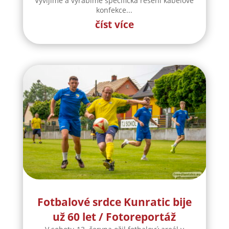
Vyvíjíme a vyrábíme specifická řešení kabelové
konfekce...
číst více
Fotbalové srdce Kunratic bije
už 60 let / Fotoreportáž