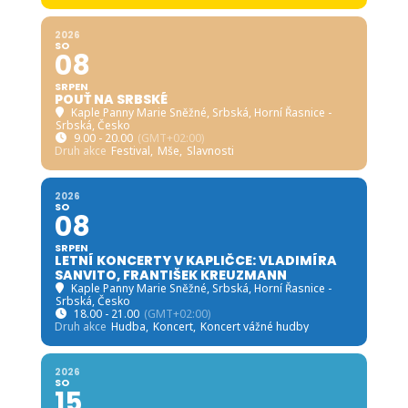
2026
SO
08
SRPEN
POUŤ NA SRBSKÉ
Kaple Panny Marie Sněžné, Srbská
, Horní Řasnice -
Srbská, Česko
9.00 - 20.00
(GMT+02:00)
Druh akce
Festival,
Mše,
Slavnosti
2026
SO
08
SRPEN
LETNÍ KONCERTY V KAPLIČCE: VLADIMÍRA
SANVITO, FRANTIŠEK KREUZMANN
Kaple Panny Marie Sněžné, Srbská
, Horní Řasnice -
Srbská, Česko
18.00 - 21.00
(GMT+02:00)
Druh akce
Hudba,
Koncert,
Koncert vážné hudby
2026
SO
15