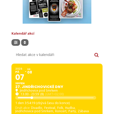
Kalendář akcí
Hledat akce v kalendáři
2026
SO
PÁ
08
07
SRPEN
27. JINDŘICHOVICKÉ DNY
Jindřichovice pod Smrkem
13.00 - 23.59
(8)
(GMT+02:00)
1 den 3:54:17 (zbývá času do konce)
Druh akce
Divadlo,
Festival,
Folk,
Hudba,
Jindřichovice pod Smrkem,
Koncert,
Party,
Zábava