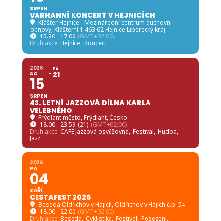
SRPEN
VARHANNÍ KONCERT V HEJNICÍCH
Klášter Hejnice - Mezinárodní centrum duchovní
obnovy
, Klášterní 1 463 62 Hejnice Liberecký kraj
15.30 - 17.00
(GMT+02:00)
Druh akce
Hejnice,
Koncert
2026
PÁ
SO
21
15
SRPEN
43. LETNÍ JAZZOVÁ DÍLNA KARLA
VELEBNÉHO
Frýdlant město
, Frýdlant, Česko
18.00 - 23.59
(21)
(GMT+02:00)
Druh akce
CAFÉ Jazzová osvěžovna,
Festival,
Hudba,
Jazz
2026
PÁ
04
ZÁŘÍ
CESTAFEST 2026
Beseda Oldřichov v Hájích
, Oldřichov v Hájích č.p. 54
18.00 - 22.00
(GMT+02:00)
Druh akce
Beseda,
Cyklistika,
Festival,
Posezení,