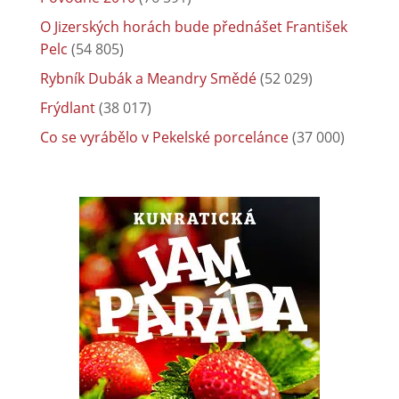
O Jizerských horách bude přednášet František
Pelc
(54 805)
Rybník Dubák a Meandry Smědé
(52 029)
Frýdlant
(38 017)
Co se vyrábělo v Pekelské porcelánce
(37 000)