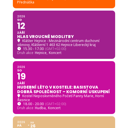
Přednáška
2026
SO
12
ZÁŘÍ
HLAS VROUCNÉ MODLITBY
Klášter Hejnice - Mezinárodní centrum duchovní
obnovy
, Klášterní 1 463 62 Hejnice Liberecký kraj
15.30 - 17.00
(GMT+02:00)
Druh akce
Hejnice,
Koncert
2026
SO
19
ZÁŘÍ
HUDEBNÍ LÉTO V KOSTELE: BASISTOVA
DOBRÁ SPOLEČNOST – KOMORNÍ USKUPENÍ
Kostel Neposkvrněného Početí Panny Marie, Horní
Řasnice
18.00 - 20.00
(GMT+02:00)
Druh akce
Hudba,
Koncert
2026
SO
PÁ
26