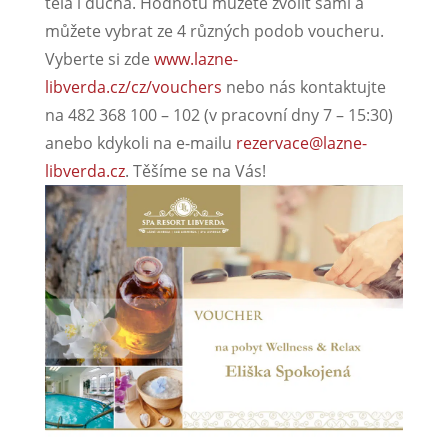
těla i ducha. Hodnotu můžete zvolit sami a
můžete vybrat ze 4 různých podob voucheru.
Vyberte si zde
www.lazne-
libverda.cz/cz/vouchers
nebo nás kontaktujte
na 482 368 100 – 102 (v pracovní dny 7 – 15:30)
anebo kdykoli na e-mailu
rezervace@lazne-
libverda.cz
. Těšíme se na Vás!