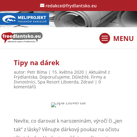
redakce@frydlantsko.eu
Tipy na dárek
autor:
Petr Bíma
|
15. května 2020
|
Aktuálně z
Frýdlantska
,
Doporučujeme
,
Důležité
,
Firmy a
živnostníci
,
Spa Resort Libverda
,
Zdraví
|
0
komentářů
Nevíte, co darovat k narozeninám, výročí či „jen
tak“ z lásky? Věnujte dárkový poukaz na očistu