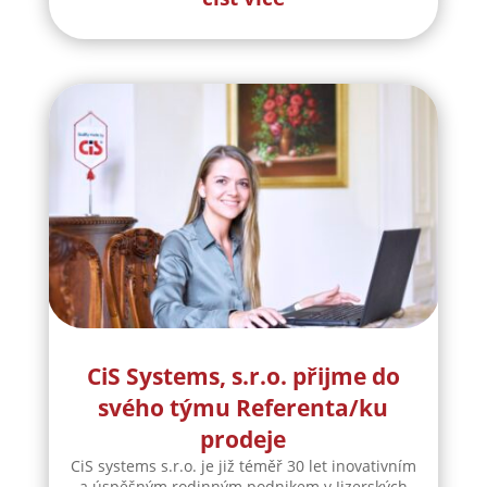
CiS Systems, s.r.o. přijme do
svého týmu Referenta/ku
prodeje
CiS systems s.r.o. je již téměř 30 let inovativním
a úspěšným rodinným podnikem v Jizerských