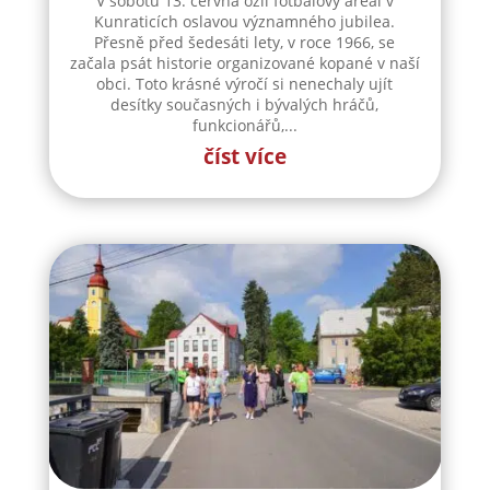
V sobotu 13. června ožil fotbalový areál v
Kunraticích oslavou významného jubilea.
Přesně před šedesáti lety, v roce 1966, se
začala psát historie organizované kopané v naší
obci. Toto krásné výročí si nenechaly ujít
desítky současných i bývalých hráčů,
funkcionářů,...
číst více