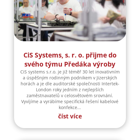
CiS Systems, s. r. o. přijme do
svého týmu Předáka výroby
CiS systems s.r.o. je již téměř 30 let inovativním
a úspěšným rodinným podnikem v Jizerských
horách a je dle auditorské společnosti Intertek-
London roky jedním z nejlepších
zaměstnavatelů v celosvětovém srovnání.
Vyvíjíme a vyrábíme specifická řešení kabelové
konfekce...
číst více