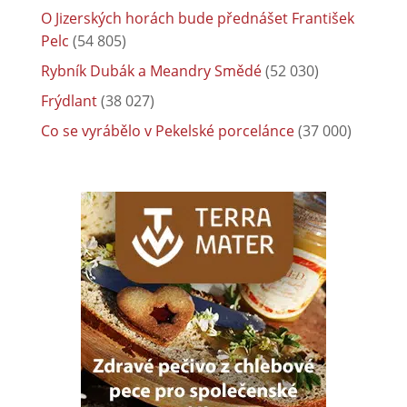
O Jizerských horách bude přednášet František
Pelc
(54 805)
Rybník Dubák a Meandry Smědé
(52 030)
Frýdlant
(38 027)
Co se vyrábělo v Pekelské porcelánce
(37 000)