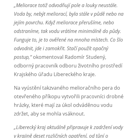
„Meliorace totiž odvodňují pole a louky neustále.
Voda by, nebýt meliorací, byla stále v půdě nebo na
jejím povrchu. Když meliorace přerušíme, nebo
odstraníme, tak vodu vrátíme minimálně do půdy.
Funguje to, je to ověřené na mnoha místech. Co šlo
odvodnit, jde i zamokřit. Stačí použít opačný
postup,“
okomentoval Radomír Studený,
odborný pracovník odboru životního prostředí
Krajského úřadu Libereckého kraje.
Na vyústění takzvaného melioračního pera do
otevřeného příkopu vytvořili pracovníci drobné
hrázky, které mají za úkol odváděnou vodu
zdržet, aby se mohla vsáknout.
„Liberecký kraj aktuálně připravuje k zadržení vody
v krajině deset rozličných opatření, od tůní o