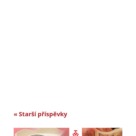
CiS systems s.r.o. je již téměř 30 let inovativním
a úspěšným rodinným podnikem v Jizerských
horách a je dle auditorské společnosti Intertek-
London roky jedním z nejlepších
zaměstnavatelů v celosvětovém srovnání.
Vyvíjíme a vyrábíme specifická řešení kabelové
konfekce...
« Starší příspěvky