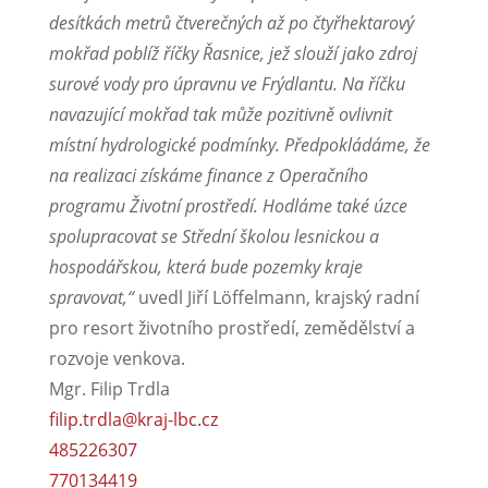
desítkách metrů čtverečných až po čtyřhektarový
mokřad poblíž říčky Řasnice, jež slouží jako zdroj
surové vody pro úpravnu ve Frýdlantu. Na říčku
navazující mokřad tak může pozitivně ovlivnit
místní hydrologické podmínky. Předpokládáme, že
na realizaci získáme finance z Operačního
programu Životní prostředí. Hodláme také úzce
spolupracovat se Střední školou lesnickou a
hospodářskou, která bude pozemky kraje
spravovat,“
uvedl Jiří Löffelmann, krajský radní
pro resort životního prostředí, zemědělství a
rozvoje venkova.
Mgr. Filip Trdla
filip.trdla@kraj-lbc.cz
485226307
770134419