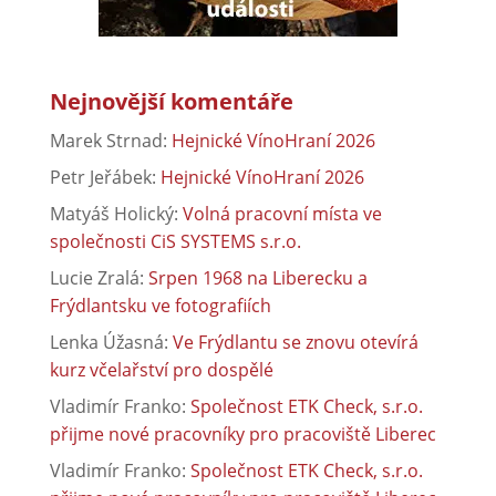
Nejnovější komentáře
Marek Strnad
:
Hejnické VínoHraní 2026
Petr Jeřábek
:
Hejnické VínoHraní 2026
Matyáš Holický
:
Volná pracovní místa ve
společnosti CiS SYSTEMS s.r.o.
Lucie Zralá
:
Srpen 1968 na Liberecku a
Frýdlantsku ve fotografiích
Lenka Úžasná
:
Ve Frýdlantu se znovu otevírá
kurz včelařství pro dospělé
Vladimír Franko
:
Společnost ETK Check, s.r.o.
přijme nové pracovníky pro pracoviště Liberec
Vladimír Franko
:
Společnost ETK Check, s.r.o.