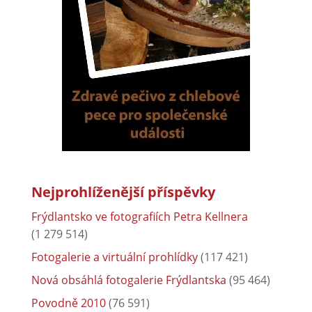
Nejprohlíženější příspěvky
Frýdlantsko ve fotografiích Petra Kellnera
(1 279 514)
Fotogalerie a virtuální prohlídky
(117 421)
Nová obsáhlá fotogalerie Frýdlantska
(95 464)
Povodně 2010
(76 591)