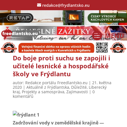
redakce@frydlantsko.eu
Do boje proti suchu se zapojili i
učitelé lesnické a hospodářské
školy ve Frýdlantu
autor:
Redakce portálu Freedlantsko.eu
|
21. května
2020
|
Aktuálně z Frýdlantska
,
Důležité
,
Liberecký
kraj
,
Projekty a samospráva
,
Zajímavosti
|
0
komentářů
Zadržování vody v zemědělské krajině —