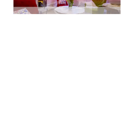
43. Letní jazzová dílna Karla Velebného opět
oživí Frýdlant Frýdlant se i letos stane dějištěm
jedné z nejvýznamnějších jazzových událostí v