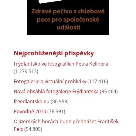
Nejprohlíženější příspěvky
Frýdlantsko ve fotografiích Petra Kellnera
(1 279 513)
Fotogalerie a virtuální prohlídky
(117 416)
Nová obsáhlá fotogalerie Frýdlantska
(95 464)
freedlantsko.eu
(80 959)
Povodně 2010
(76 591)
O Jizerských horách bude přednášet František
Pelc
(54 805)