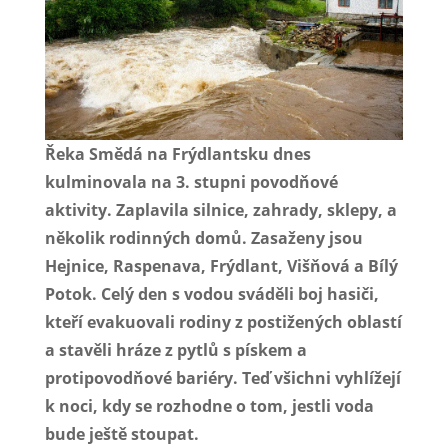
Řeka Smědá na Frýdlantsku dnes
kulminovala na 3. stupni povodňové
aktivity. Zaplavila silnice, zahrady, sklepy, a
několik rodinných domů. Zasaženy jsou
Hejnice, Raspenava, Frýdlant, Višňová a Bílý
Potok. Celý den s vodou sváděli boj hasiči,
kteří evakuovali rodiny z postižených oblastí
a stavěli hráze z pytlů s pískem a
protipovodňové bariéry. Teď všichni vyhlížejí
k noci, kdy se rozhodne o tom, jestli voda
bude ještě stoupat.