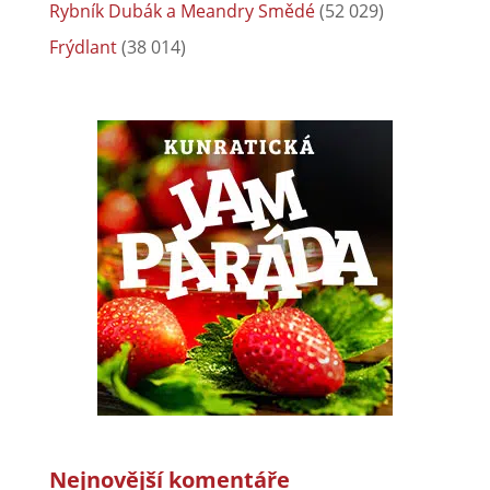
Rybník Dubák a Meandry Smědé
(52 029)
Frýdlant
(38 014)
Nejnovější komentáře