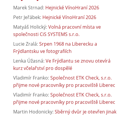
Marek Strnad
:
Hejnické VínoHraní 2026
Petr Jeřábek
:
Hejnické VínoHraní 2026
Matyáš Holický
:
Volná pracovní místa ve
společnosti CiS SYSTEMS s.r.o.
Lucie Zralá
:
Srpen 1968 na Liberecku a
Frýdlantsku ve fotografiích
Lenka Úžasná
:
Ve Frýdlantu se znovu otevírá
kurz včelařství pro dospělé
Vladimír Franko
:
Společnost ETK Check, s.r.o.
přijme nové pracovníky pro pracoviště Liberec
Vladimír Franko
:
Společnost ETK Check, s.r.o.
přijme nové pracovníky pro pracoviště Liberec
Martin Hodonicky
:
Sběrný dvůr je otevřen jinak