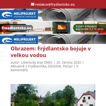
redakce@frydlantsko.eu
Obrazem: Frýdlantsko bojuje v
velkou vodou
autor:
Liberecký kraj DNES
|
20. června 2020
|
Aktuálně z Frýdlantska
,
Důležité
,
Počasí
|
0
komentářů