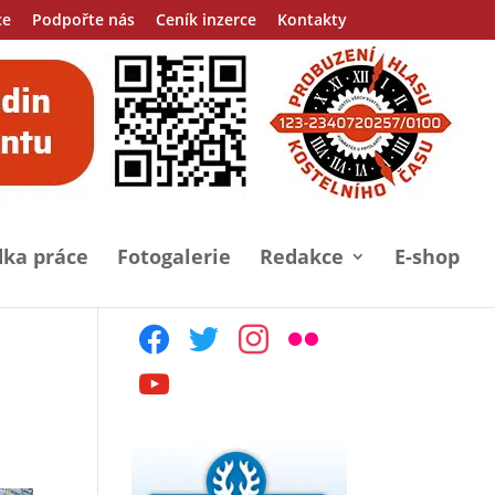
ce
Podpořte nás
Ceník inzerce
Kontakty
ka práce
Fotogalerie
Redakce
E-shop
facebook
twitter
instagram
flickr
youtube