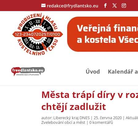
redakce@frydlantsko.eu
Úvod
Kalendář a
Města trápí díry v r
chtějí zadlužit
autor:
Liberecký kraj DNES
|
25. června 2020
|
Aktuál
Zvelebování obcí a měst
|
0 komentářů