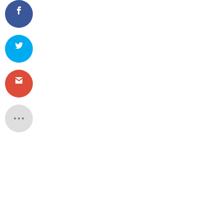
43. Letní jazzová dílna Karla Velebnéh
nejvýznamnějších jazzových událostí v Česk
od 15. do 21. s