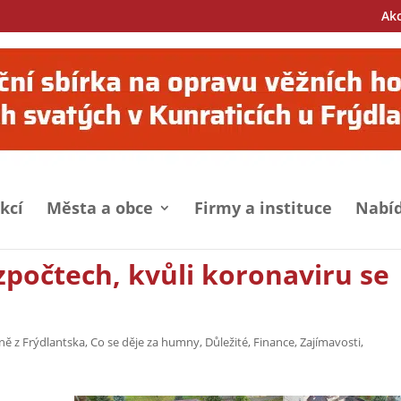
Ak
kcí
Města a obce
Firmy a instituce
Nabíd
ozpočtech, kvůli koronaviru se
ně z Frýdlantska
,
Co se děje za humny
,
Důležité
,
Finance
,
Zajímavosti
,