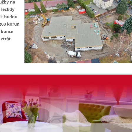
lužby na
 leckdy
ak budou
200 korun
o konce
ztrát.