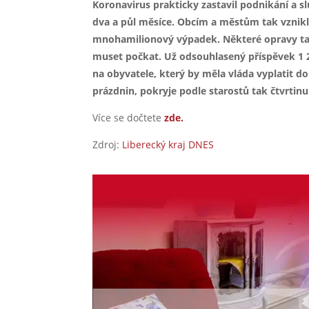
Koronavirus prakticky zastavil podnikání a s
dva a půl měsíce. Obcím a městům tak vznikl
mnohamilionový výpadek. Některé opravy t
muset počkat. Už odsouhlasený příspěvek 1 
na obyvatele, který by měla vláda vyplatit d
prázdnin, pokryje podle starostů tak čtvrtinu 
Více se dočtete
zde.
Zdroj:
Liberecký kraj DNES