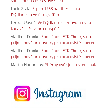
společnosti CiS SYSTEMS s.r.o.
Lucie Zralá
:
Srpen 1968 na Liberecku a
Frýdlantsku ve fotografiích
Lenka Úžasná
:
Ve Frýdlantu se znovu otevírá
kurz včelařství pro dospělé
Vladimír Franko
:
Společnost ETK Check, s.r.o.
přijme nové pracovníky pro pracoviště Liberec
Vladimír Franko
:
Společnost ETK Check, s.r.o.
přijme nové pracovníky pro pracoviště Liberec
Martin Hodonicky
:
Sběrný dvůr je otevřen jinak