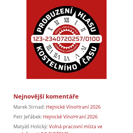
Nejnovější komentáře
Marek Strnad
:
Hejnické VínoHraní 2026
Petr Jeřábek
:
Hejnické VínoHraní 2026
Matyáš Holický
:
Volná pracovní místa ve