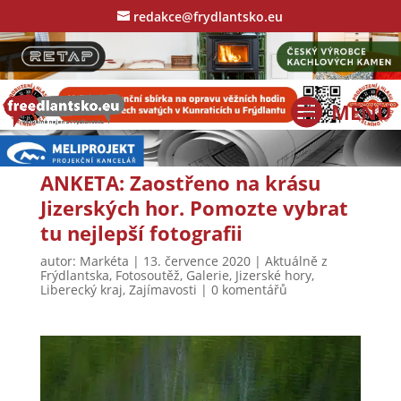
redakce@frydlantsko.eu
ANKETA: Zaostřeno na krásu
Jizerských hor. Pomozte vybrat
tu nejlepší fotografii
autor:
Markéta
|
13. července 2020
|
Aktuálně z
Frýdlantska
,
Fotosoutěž
,
Galerie
,
Jizerské hory
,
Liberecký kraj
,
Zajímavosti
|
0 komentářů