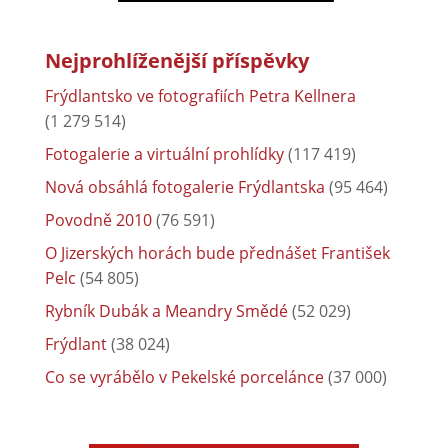
Nejprohlíženější příspěvky
Frýdlantsko ve fotografiích Petra Kellnera
(1 279 514)
Fotogalerie a virtuální prohlídky
(117 419)
Nová obsáhlá fotogalerie Frýdlantska
(95 464)
Povodně 2010
(76 591)
O Jizerských horách bude přednášet František
Pelc
(54 805)
Rybník Dubák a Meandry Smědé
(52 029)
Frýdlant
(38 024)
Co se vyrábělo v Pekelské porcelánce
(37 000)