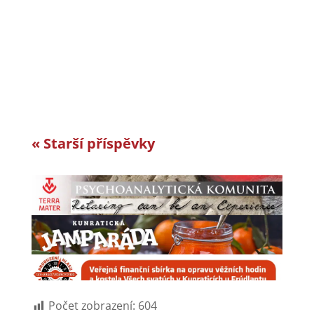
horách a je dle auditorské společnosti Intertek-
London roky jedním z nejlepších
zaměstnavatelů v celosvětovém srovnání.
Vyvíjíme a vyrábíme specifická řešení kabelové
konfekce...
« Starší příspěvky
Počet zobrazení:
604