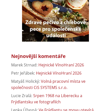
Nejnovější komentáře
Marek Strnad
:
Hejnické VínoHraní 2026
Petr Jeřábek
:
Hejnické VínoHraní 2026
Matyáš Holický
:
Volná pracovní místa ve
společnosti CiS SYSTEMS s.r.o.
Lucie Zralá
:
Srpen 1968 na Liberecku a
Frýdlantsku ve fotografiích
Lenka Úžasná
:
Ve Frýdlantu se znovu otevírá