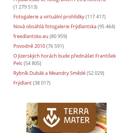
(1 279 513)
Fotogalerie a virtuální prohlídky
(117 417)
Nová obsáhlá fotogalerie Frýdlantska
(95 464)
freedlantsko.eu
(80 959)
Povodně 2010
(76 591)
O Jizerských horách bude přednášet František
Pelc
(54 805)
Rybník Dubák a Meandry Smědé
(52 029)
Frýdlant
(38 017)