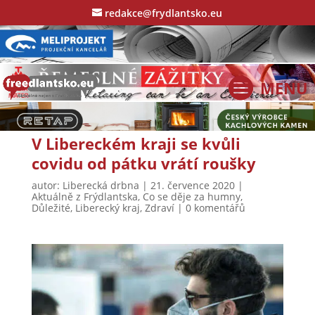
redakce@frydlantsko.eu
V Libereckém kraji se kvůli
covidu od pátku vrátí roušky
autor:
Liberecká drbna
|
21. července 2020
|
Aktuálně z Frýdlantska
,
Co se děje za humny
,
Důležité
,
Liberecký kraj
,
Zdraví
|
0 komentářů