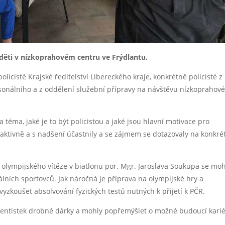
 děti v nízkoprahovém centru ve Frýdlantu.
olicisté Krajské ředitelství Libereckého kraje, konkrétně policisté z
rsonálního a z oddělení služební přípravy na návštěvu nízkoprahov
na téma, jaké je to být policistou a jaké jsou hlavní motivace pro
aktivně a s nadšení účastnily a se zájmem se dotazovaly na konkré
 olympijského vítěze v biatlonu por. Mgr. Jaroslava Soukupa se moh
álních sportovců. Jak náročná je příprava na olympijské hry a
yzkoušet absolvování fyzických testů nutných k přijetí k PČR.
ventistek drobné dárky a mohly popřemýšlet o možné budoucí kari