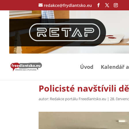
redakce@frydlantsko.eu
Úvod
Kalendář a
Policisté navštívili 
autor:
Redakce portálu Freedlantsko.eu
|
28. červen