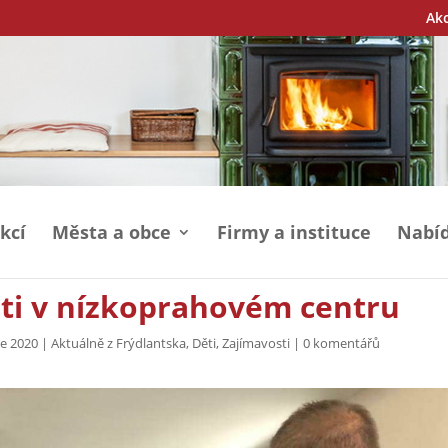
Ak
kcí
Města a obce
Firmy a instituce
Nabíd
děti v nízkoprahovém centru
ce 2020
|
Aktuálně z Frýdlantska
,
Děti
,
Zajímavosti
|
0 komentářů