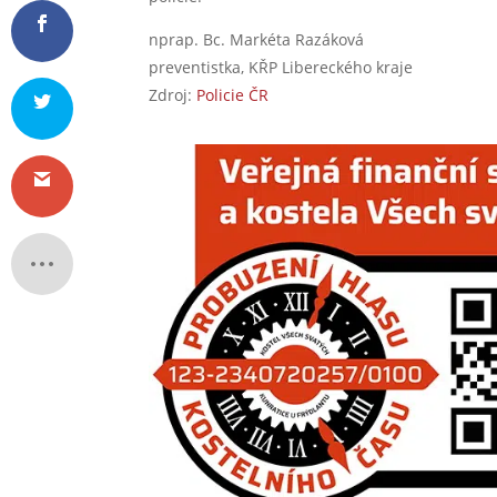
nprap. Bc. Markéta Razáková
preventistka, KŘP Libereckého kraje
Zdroj:
Policie ČR