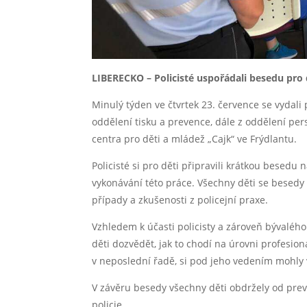
LIBERECKO – Policisté uspořádali besedu pro
Minulý týden ve čtvrtek 23. července se vydali p
oddělení tisku a prevence, dále z oddělení pe
centra pro děti a mládež „Cajk“ ve Frýdlantu.
Policisté si pro děti připravili krátkou besedu 
vykonávání této práce. Všechny děti se besedy 
případy a zkušenosti z policejní praxe.
Vzhledem k účasti policisty a zároveň bývalého
děti dozvědět, jak to chodí na úrovni profesion
v neposlední řadě, si pod jeho vedením mohly v
V závěru besedy všechny děti obdržely od pre
policie.