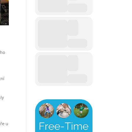
ého
tní
ly
éře u