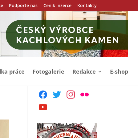
ce
Podpořte nás
Ceník inzerce
Kontakty
ka práce
Fotogalerie
Redakce
E-shop
facebook
twitter
instagram
flickr
youtube