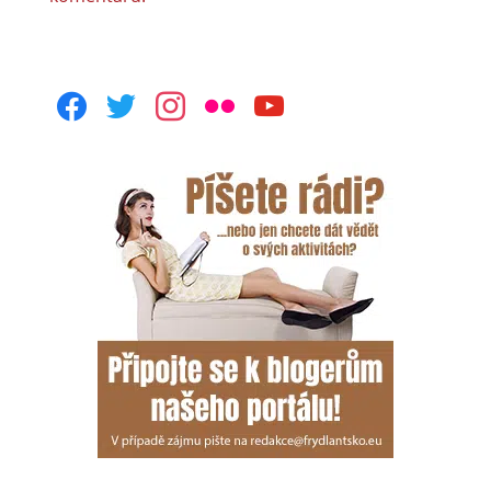
facebook
twitter
instagram
flickr
youtube