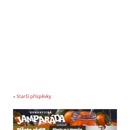
CiS systems s.r.o. je již téměř 30 let inovativním
a úspěšným rodinným podnikem v Jizerských
horách a je dle auditorské společnosti Intertek-
London roky jedním z nejlepších
zaměstnavatelů v celosvětovém srovnání.
Vyvíjíme a vyrábíme specifická řešení kabelové
konfekce...
« Starší příspěvky