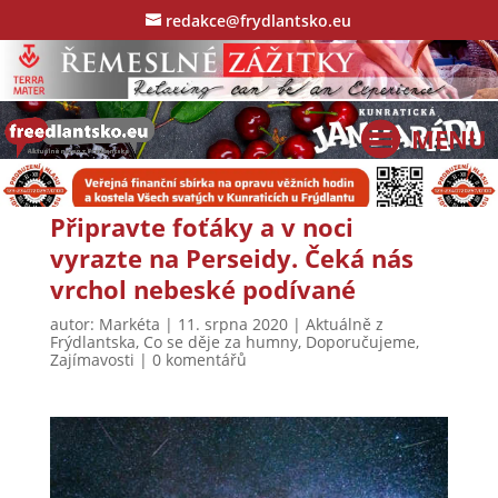
redakce@frydlantsko.eu
Připravte foťáky a v noci
vyrazte na Perseidy. Čeká nás
vrchol nebeské podívané
autor:
Markéta
|
11. srpna 2020
|
Aktuálně z
Frýdlantska
,
Co se děje za humny
,
Doporučujeme
,
Zajímavosti
|
0 komentářů