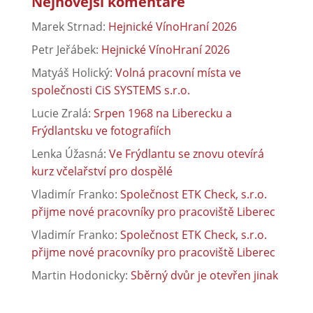
Nejnovější komentáře
Marek Strnad
:
Hejnické VínoHraní 2026
Petr Jeřábek
:
Hejnické VínoHraní 2026
Matyáš Holický
:
Volná pracovní místa ve
společnosti CiS SYSTEMS s.r.o.
Lucie Zralá
:
Srpen 1968 na Liberecku a
Frýdlantsku ve fotografiích
Lenka Úžasná
:
Ve Frýdlantu se znovu otevírá
kurz včelařství pro dospělé
Vladimír Franko
:
Společnost ETK Check, s.r.o.
přijme nové pracovníky pro pracoviště Liberec
Vladimír Franko
:
Společnost ETK Check, s.r.o.
přijme nové pracovníky pro pracoviště Liberec
Martin Hodonicky
:
Sběrný dvůr je otevřen jinak