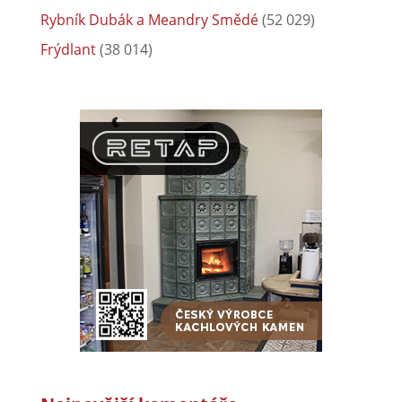
Rybník Dubák a Meandry Smědé
(52 029)
Frýdlant
(38 014)