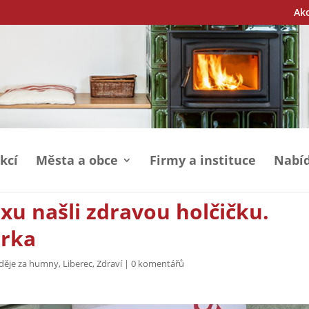
Ak
kcí
Města a obce
Firmy a instituce
Nabíd
u našli zdravou holčičku.
orka
 děje za humny
,
Liberec
,
Zdraví
|
0 komentářů