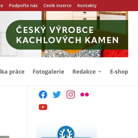
ce
Podpořte nás
Ceník inzerce
Kontakty
ka práce
Fotogalerie
Redakce
E-shop
facebook
twitter
instagram
flickr
youtube