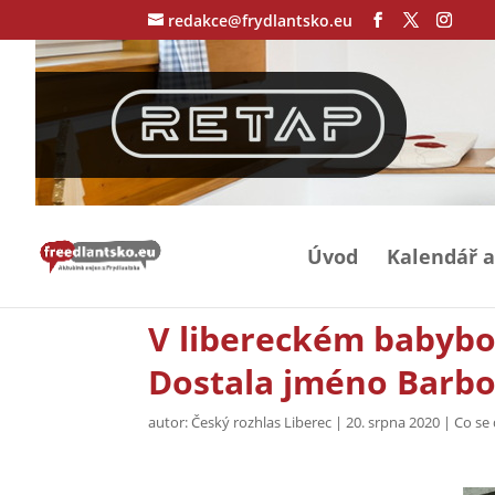
redakce@frydlantsko.eu
Úvod
Kalendář a
V libereckém babybox
Dostala jméno Barb
autor:
Český rozhlas Liberec
|
20. srpna 2020
|
Co se